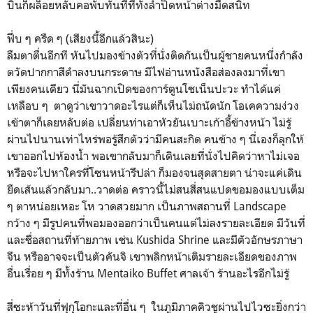
บินก็ผล็อยหลับคอพับทันทีที่ทั้งลำปิดหน้าต่างมืดสนิท
ฟึ่บ ๆ ครืด ๆ (เสียงนี้อีกแล้วสินะ)
ลืมตาตื่นอีกที หันไปมองข้างตัวที่นั่งติดกันเป็นผู้ชายคนหนึ่งกำลัง
ตวัดปากกาสีดำลงบนกระดาษ มีไฟอ่านหนังสือส่องลงมาที่เขา
เพียงคนเดียว นี่มันฉากเปิดของการ์ตูนโชเน็นปะวะ ทำได้แค่
เหลือบ ๆ ตาดูว่าเขาวาดอะไรแต่ก็เห็นไม่ถนัดนัก โอเคความง่วง
เข้าตาก็เลยหลับต่อ เปลี่ยนท่าเอาหัวยันเบาะเก้าอี้ข้างหน้า ไม่รู้
ผ่านไปนานเท่าไหร่พอรู้สึกตัวว่ามีคนสะกิด คนข้าง ๆ นี่เองก็ลุกให้
เขาออกไปห้องน้ำ พอเขากลับมาก็เดินเลยที่นั่งไปคิดว่าหาไม่เจอ
หรือจะไปหาใครที่โซนหน้ารึปล่า ก็มองจนสุดสายตา น่าจะแค่เดิน
ยืดเส้นแล้วกลับมา..วาดต่อ คราวนี้ไม่สนสี่สนแปดขอมองแบบเต็ม
ๆ ตาหน่อยเหอะ โห วาดสวยมาก เป็นภาพสถานที่ Landscape
กว้าง ๆ มีรูปคนที่พอมองออกว่าเป็นคนแต่ไม่ลงรายละเอียด มีวันที่
และชื่อสถานที่ท้ายภาพ เช่น Kushida Shrine และมีตัวอักษรภาษา
จีน หรืออาจจะเป็นตัวคันจิ เขาพลิกหน้าเติมรายละเอียดของภาพ
อื่นเรื่อย ๆ มีทั้งร้าน Mentaiko Buffet ศาลเจ้า ร้านอะไรอีกไม่รู้
สี่ซะห้าวันที่ฟุกุโอกะและที่อื่น ๆ ในภูมิภาคคิวชูผ่านไปไวซะยิ่งกว่า