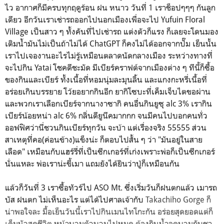
ไว อากาศก็มีครบทุกฤดูร้อน ฝน หนาว วันที่ 1 เราช็อปๆๆๆ กันลูก
เดียว อีกวันเราเช่ารถออกไปนอกเมืองเพื่อจะไป
Yufuin Floral
Village เป็นสาว ๆ ทั้งคันที่ไปเช่ารถ แต่งตัวก็แรง ก็เลยจะโดนมอง
เติมน้ำมันไม่เป็นถ้าไม่ได้ ChatGPT ก็คงไม่ได้ออกจากปั๊ม เย็นนั้น
เราไปเจองานอะไรไม่รู้เหมือนตลาดนัดกลางเมือง ระหว่างทางที่
จะไปกิน Yatai โชคดีชะมัด มีเบียร์คราฟต์จากเมืองต่าง ๆ ทีนี้ก็ซื้อ
ของกินและเบียร์ ทั้งเนื้อที่หอมนุ่มละมุนลิ้น และแกงกะหรี่เนื้อที่
อร่อยเกินบรรยาย โว้ยอยากกินอีก ยากิโซบะที่เค็มเจ็บไตขอผ่าน
และพวกเราเลือกเบียร์จากนางาซากิ คนอื่นกินยูซุ
alc 3%
เรากิน
เบียร์น้อยหน่า alc 6% กลิ่นดียูนีคมากกก จนมีคนไปบอกคนทั่ว
ออฟฟิศว่านี่ชวนกินเบียร์ทุกวัน จะบ้า แต่เรื่องจริง 55555 ส่วน
สาเหตุที่คอ(ค่อนข้าง)แข็งน่ะ ก็ตอบไปสั้น ๆ ว่า "มันอยู่ในสาย
เลือด" เหมือนกับแฮร์รี่ที่เป็นซีกเกอร์ที่เก่งเพราะพ่อก็เป็นซีกเกอร์
นั่นแหละ พ่อเราน่ะขี้เมา แถมยังได้ยินว่าปู่ก็เหมือนกัน
แล้วก็วันที่ 3 เราซื้อทัวร์ไป ASO Mt. ซึ่งเริ่มวันก็ฝนตกแล้ว เมารถ
บัส ฝนตก ไม่เห็นอะไร แต่ได้ไปศาลเจ้ากับ
Takachiho Gorge ก็
น่าพอใจละ มื้อเย็นวันนี้เราไปกินเมนไทโกะกัน อร่อยสุดยอดแต่ก็
เค็มนัวสุดชีวิต หน้าบวมตัวบวมไปหมด ต้องกินน้ำลดบวมกับชา