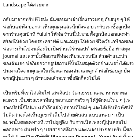
Landscape ได้สวยมาก
กลับมาจากทริปทีไรน่ะ ฉันชอบมาเล่าเรื่องราวผจญภัยสนุก ๆ ให้
พ่อกับแม่ฟัง บอกว่าเห็นคุณลุงแล้วนึกถึงพ่อ บวกกับเราซื้อลูกปัด
จากร้านคุณป้าที่ Yufuin ให้พ่อ ร้านนี้น่ะขายทั้งลูกปัดแยกและทำ
สร้อยให้ด้วย
โคตรจะคราฟต์ แกแถมรูปให้ด้วย ชีวิตวัยเกษียณของ
พ่อว่างเกินไปจนต้องไปเปิดร้านเวิร์กชอปทำสร้อยข้อมือ ทำสมุด
Journal และตราปั๊มที่สถานที่ท่องเที่ยวแห่งหนึ่ง ด้วยคำแนะนำ
ของฉันเอง พ่อก็เลยวาดรูปสถานที่นั้นในสมุดตัวอย่างเพรา่ะได้แรง
บันดาลใจจากคุณลุงในเรื่องเล่าของฉัน และลูกค้าพ่อก็ชอบลูกปัด
จากญี่ปุ่นมาก ๆ ถ้าหมดแล้วจะหาซื้ออีกก็คงไม่ได้
เป็นทริปที่เราได้เติมไฟ เสพศิลปะ วัฒนธรรม และอาหารมาพอ
สมควร เป็นช่วงเวลาที่สนุกสนานมากจริง ๆ ได้รู้จักคนใหม่ ๆ (เพ
ราะทริปนี้ก็ไปแปะเค้าอีกแล้ว) สถานที่ใหม่ ๆ และได้เห็นทิวทัศน์ที่
ไม่คิดว่าจะได้เห็นภูเขาที่เต็มไปด้วยต้นสน แบบแหลม ๆ เป็น
อย่างนั้นตลอดทางที่เราไปยูฟูอิน กับการเปิดเพลงญี่ปุ่นคลอไป
ตลอดทาง ฝนพรำ ๆ บรรยากาศดีมาก และเพลงประกอบทริปนี้ขอ
ยกให้
ที่เรา
ルージュの伝言 (Rouge no Dengon) - Yumi Arai