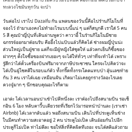
ทะลวงไขมันทุกวัน จะบ้า
วันต่อไป เราไป Dazaifu กัน แพลนของวันนี้คือไปร้านกิโมโนที่
จองไว้ ถ้ามาเองคงไม่ทำอะไรแบบนี้แน่ ๆ แต่ก็สนุกดี เราใส่ 5 คน
5 สี คุณป้าญี่ปุ่นที่เดินผ่านพูดว่า คาวาอี้ ในร้านกิโมโนมีชาย
ฉกรรจ์ออกมาต้อนรับ คืออึ้งไปแป๊บแล้วก็คิดได้ ช่างผมญี่ปุ่นน่ะ
ส่วนใหญ่เป็นผู้ชาย แต่ก็จะมีผู้หญิงใส่ชุดให้ แล้วตกเย็นก็ซื้อของ
ฝากๆๆ ตั้งใจซื้อของฝากเยอะๆ จะได้ให้ทั่วๆ เท่าที่จะทำได้ เพราะ
รู้สึกว่าได้ตั๋วเครื่องบินฟรีมาจากภาษีประชาชน ใครจะไปคิดว่าจะ
ได้เป็นผู้โชคดีในรอบแก้ตัว ทั้งกรี๊ดทั้งกระโดดแทบบ้า ลุ้นเลขท้าย
กัน 3 คน เราได้เฉย เหมือนฝัน เกิดมาไม่เคยถูกรางวัลอะไรเลย
ดวงจู๋มาก ๆ นึกขอบคุณอะไรก็ตาม
เอาล่ะ ได้เวลานอนปาเข้าไปตีหนึ่งละ เราต้องไปถึงสนามบิน รอเช็
กอิน 6 โมง หลับตาวื้บเดียวรถที่เรียกไว้มารอหน้าบ้านละ (เราเช่า
Airbnb) ได้เวลากลับแล้ว พอถึงสนามบิน เดินไปที่ประตูเห็นข้าง
ในมีคนทำความสะอาดอยู่ 2 คน ประตูไม่เปิด เดินอ้อมกันไปอีก
ประตูก็ไม่เปิด ท่าไม่ดีละ ขอให้สิ่งที่คิดผิดทีเถอะ จนได้สติแล้วถาม