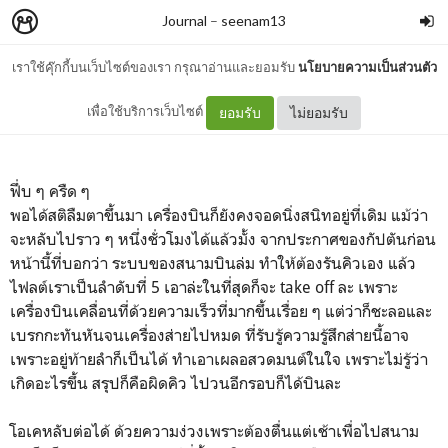
Journal
–
seenam13
เราใช้คุ๊กกี้บนเว็บไซต์ของเรา กรุณาอ่านและยอมรับ
นโยบายความเป็นส่วนตัว
Early Bird
เพื่อใช้บริการเว็บไซต์
ยอมรับ
ไม่ยอมรับ
ฟึ่บ ๆ ครืด ๆ
พอได้สติลืมตาขึ้นมา เครื่องบินก็ยังคงจอดนิ่งสนิทอยู่ที่เดิม แม้ว่า
จะหลับไปราว ๆ หนึ่งชั่วโมงได้แล้วมั้ง จากประกาศของกัปตันก่อน
หน้านี้ที่บอกว่า ระบบของสนามบินล่ม ทำให้ต้องรันคิวเอง แล้ว
ไฟลต์เราเป็นลำดับที่ 5 เอาล่ะในที่สุดก็จะ take off ละ เพราะ
เครื่องบินเคลื่อนที่ด้วยความเร็วที่มากขึ้นเรื่อย ๆ แต่ว่าก็ชะลอและ
เบรกกะทันหันจนเครื่องส่ายไปหมด ที่รับรู้ความรู้สึกส่ายนี้อาจ
เพราะอยู่ท้ายลำก็เป็นได้ ทำเอาเผลอสวดมนต์ในใจ เพราะไม่รู้ว่า
เกิดอะไรขึ้น สรุปก็คือผิดคิว ไปวนอีกรอบก็ได้บินละ
โอเคหลับต่อได้ ด้วยความง่วงเพราะต้องตื่นแต่เช้าเพื่อไปสนาม