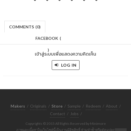
COMMENTS
(
0)
FACEBOOK
(
)
เข้าสู่ระบบเพื่อแสดงความคิดเห็น
LOG IN
Makers
/
Originals
/
Store
/
Sample
/
Redeem
/
About
/
Contact
/
Jobs
/
Copyrights © 2015 All Rights Reserved by Minimore
ภาพและเนื้อหาในเว็บไซต์นี้เป็นงานมีลิขสิทธิ์ ห้ามทำซ้ำหรือดัดแปลง