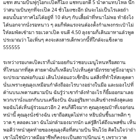
แชท สนามบินฟุกุโอกะเปิดกี่โมง แชทบอกตี 5 น้ำตาแทบไหล นึก
ว่าสนามบินทุกที่จะเปิด 24 ชั่วโมงซะอีก มันจะไม่เป็นไรเลยถ้า
ตอนนั้นอากาศไม่ได้อยู่ที่ 10 ต้นๆ กับเสื้อผ้าที่หนาไม่พอ ทำยังไง
ได้นอกจากนั่งรอหนาว ๆ ลมก็พัดแรงจนต้องตั้งกำแพงกระเป๋าไม่
ให้ลมพัดเข้ามา รอเวลาเปิด จนตี 4.50 ลุงยามก็เดินมาหาแล้วพูด
ประมาณว่า โอเพิ่นๆ คงจะสงสารเด็กพวกนี้ที่ใกล้จะแข็งตาย
555555
ระหว่างรอเกตเปิดเราก็เม้ามอยกันว่าชอบเมนูไหนหรือสถาน
ที่ไหนมากที่สุด สายตาฉันก็เหลือบไปเห็นคู่สามีภรรยาคู่นึงอายุน่า
จะประมาณพ่อกับแม่ เดินไปต่อแถวเช็กอิน แต่สิ่งที่ทำให้สะดุดตา
นั่นเพราะคุณลุงเหมือนกำลังถืออะไรบางอย่างในมือ และมองไปที่
ด้า่นบนเพดานสนามบิน ฉันรู้ว่าเขากำลังทำอะไร ก็ยิ้มออกมาเลย
พวกเรานั่งแยกกันบนเครื่องบิน ฉันอยู่ริมทางเดินข้างหลังสุดเลย
พอฉันได้เห็นผู้ร่วมแถวอีก 2 คนก็ดีใจมาก คุณลุงคุณป้าที่เจอก่อน
หน้านี้ คุณลุงนั่งข้างฉัน เขาถือสมุดไม่ห่าง หยิบมันขึ้นมาพลิก ๆ
วาด ๆ ตลอดเวลา ฉันไม่กล้ามองมากนัก แต่รู้สึกได้ถึงแพสชั่น เห็น
พอดีว่าหน้าสุดท้ายของคุณลุงคือที่สนามบิน ฟินโว้ย คิดในใจว่าถ้า
เขาไม่ใช่นักวาดมืออาชีพก็คงจะเป็นสถาปนิกแน่ ๆ เพราะวาด