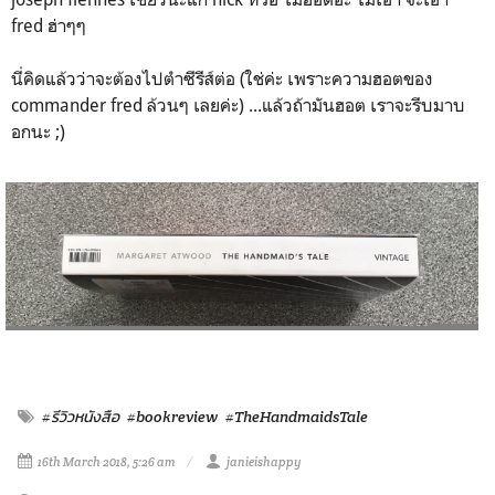
fred ฮ่าๆๆ
นี่คิดแล้วว่าจะต้องไปตำซีรีส์ต่อ (ใช่ค่ะ เพราะความฮอตของ
commander fred ล้วนๆ เลยค่ะ) ...แล้วถ้ามันฮอต เราจะรีบมาบ
อกนะ ;)
#รีวิวหนังสือ
#bookreview
#TheHandmaidsTale
16th March 2018, 5:26 am
janieishappy