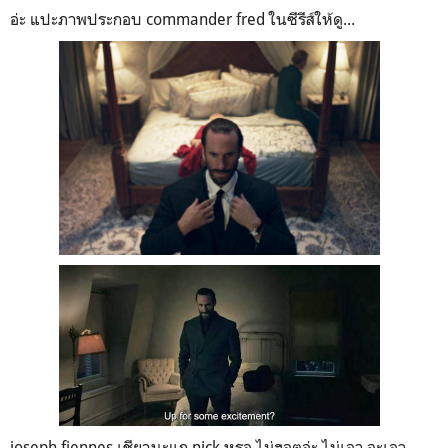
อ่ะ แปะภาพประกอบ commander fred ในซีรีส์ให้ดู...
joseph fiennes เชียวนะแก nick หรอ ไม่ฮอตอ่ะ ไม่เอา จะเอา