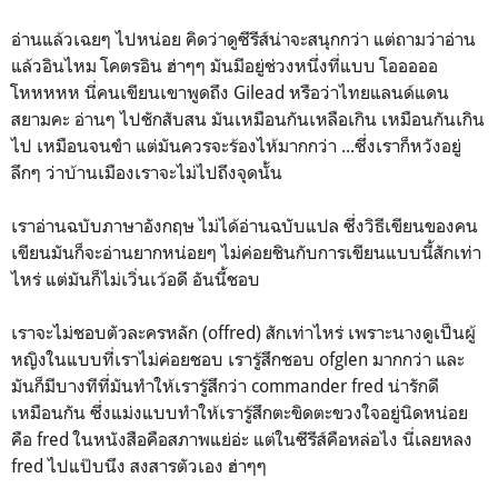
อ่านแล้วเฉยๆ ไปหน่อย คิดว่าดูซีรีส์น่าจะสนุกกว่า แต่ถามว่าอ่าน
แล้วอินไหม โคตรอิน ฮ่าๆๆ มันมีอยู่ช่วงหนึ่งที่แบบ โอออออ
โหหหหห นี่คนเขียนเขาพูดถึง Gilead หรือว่าไทยแลนด์แดน
สยามคะ อ่านๆ ไปชักสับสน มันเหมือนกันเหลือเกิน เหมือนกันเกิน
ไป เหมือนจนขำ แต่มันควรจะร้องไห้มากกว่า ...ซึ่งเราก็หวังอยู่
ลึกๆ ว่าบ้านเมืองเราจะ
ไม่ไปถึงจุดนั้น
เราอ่านฉบับภาษาอังกฤษ ไม่ได้อ่านฉบับแปล ซึ่งวิธีเขียนของคน
เขียนมันก็จะอ่านยากหน่อยๆ ไม่ค่อยชินกับการเขียนแบบนี้สักเท่า
ไหร่ แต่มันก็ไม่เวิ่นเว้อดี อันนี้ชอบ
เราจะไม่ชอบตัวละครหลัก (offred) สักเท่าไหร่ เพราะนางดูเป็นผู้
หญิงในแบบที่เราไม่ค่อยชอบ เรารู้สึกชอบ ofglen มากกว่า และ
มันก็มีบางทีที่มันทำให้เรารู้สึกว่า commander fred น่ารักดี
เหมือนกัน ซึ่งแม่งแบบทำให้เรารู้สึกตะขิดตะขวงใจอยู่นิดหน่อย
คือ fred ในหนังสือคือสภาพแย่อ่ะ แต่ในซีรีส์คือหล่อไง นี่เลยหลง
fred ไปแป๊บนึง สงสารตัวเอง ฮ่าๆๆ