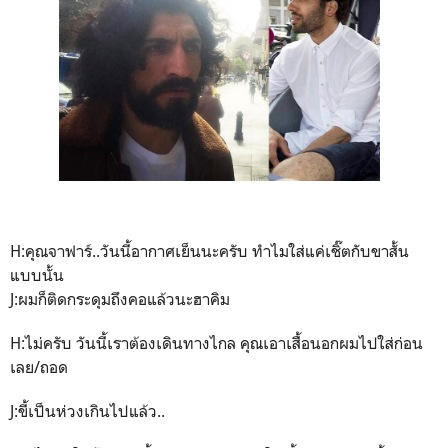
H:คุณจาฟาร์..วันนี้อากาศเย็นนะครับ ทำไมใส่แค่เชิ๊ตกับขาสั้น
แบบนั้น
J:ผมก็ติดกระดุมถึงคอแล้วนะฮาคิม
H:ไม่ครับ วันนี้เราต้องเดินทางไกล คุณเอาเสื้อนอกผมไปใส่ก่อน
เลย/ถอด
J:ขี้เป็นห่วงเกินไปแล้ว..