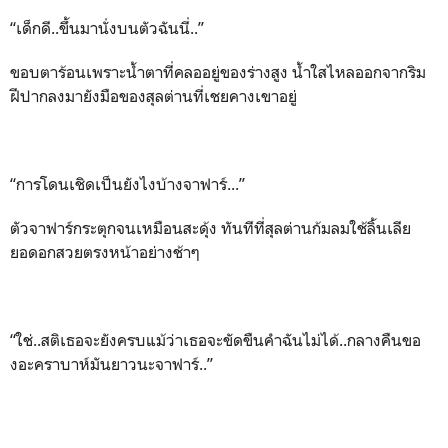
“เด็กดี..ขึ้นมานั่งบนตัวฉันนี่..”
ขอบตาร้อนเพราะน้ำตาที่คลออยู่ของร่างสูง น้ำใสไหลออกจากริม
ฝีปากลงมายังมือของสุลต่านที่เชยคางเขาอยู่
“การโดนเชิดเป็นยังไงบ้างจาฟาร์...”
ตัวจาฟาร์กระตุกจนเหมือนสะดุ้ง ทันทีที่สุลต่านก้มลมใช้ลิ้นเลีย
ยอดอกสวยตรงหน้าอย่างช้าๆ
“ใช่..สติเธอจะยังครบแม้ว่าเธอจะขัดขืนคำฉันไม่ได้..กลางคืนขอ
งอะคราบาห์มันยาวนะจาฟาร์..”