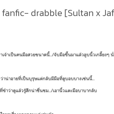
 fanfic- drabble [Sultan x Jaf
่าเจ้าเป็นคนมือสวยขนาดนี้../จับมือขึ้นมาแล้วลูบนิ้วเกลี้ยงๆ นั
ึกว่าน่าอายที่เป็นบุรุษแต่กลับมีมือที่ดูบอบบางเช่นนี้..
ข้าว่าดูแล้วรู้สึกน่าชื่นชม../เอานิ้วแตะมือบาบากลับ