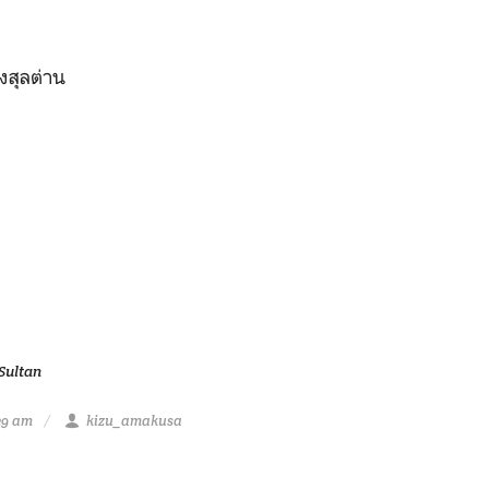
งสุลต่าน
Sultan
39 am
kizu_amakusa