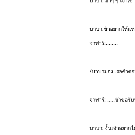
บาบา: ฮ่าๆ ๆ เจ้าเข
บาบา:ข้าอยากให้แห
จาฟาร์:........
/บาบามอง..รอคำต
จาฟาร์: .....ข้าขอร
บาบา: งั้นเจ้าอยากไ