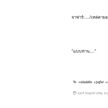
จาฟาร์:..../เหล่ตามอ
“แบบท่าน....”
#aladdin
#Jafar
#
23rd August 2019, 11: