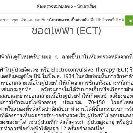
ห้องตรวจหมายเลข 5
–
นักเล่าเรื่อง
ต์ของเรา กรุณาอ่านและยอมรับ
นโยบายความเป็นส่วนตัว
เพื่อใช้บริการเว็บไซต์
ยอ
ช็อตไฟฟ้า (ECT)
ฟ้ากันดูดีไหมครับ”หมอ
C
ถามขึ้นมาในห้องตรวจหลังจากที่เ
้าในผู้ป่วยจิตเวช หรือ
Electroconvulsive Therapy (ECT)
ร
เลตติและลูซิโอ บีนี ในปีค.ศ.
1934
ในสมัยก่อนนั้นการรักษาด้
่อนกล้ามเนื้อในผู้ป่วยทำให้เกิดอาการชักเกร็งอย่างหนักก่อ
่นกระดูกหัก อวัยวะภายในได้รับบาดเจ็บหรือเกิดการสำลั
งยาสลบและยาหย่อนกล้ามเนื้อในผู้ป่วยทำให้เกิดผลข้างเคียงขอ
เป็นการใช้กระแสไฟฟ้าอ่อนๆ ประมาณ
70-150
โวลต์ไหลผ
ระสาทในสมองที่หลั่งผิดปกติกลับมาทำงานได้ดีขึ้นกระบวนกา
่วยที่ต้องการเห็นผลการรักษาอย่างรวดเร็ว,ผู้ป่วยที่ไม่ตอบสนองต
องยาได้ เช่นผู้ป่วยที่กำลังตั้งครรภ์, ผู้ป่วยสูงอายุ หรือผู้ป่ว
ถทำการช็อตไฟฟ้าได้สูงสุด
12
ครั้งอย่างต่อเนื่อง