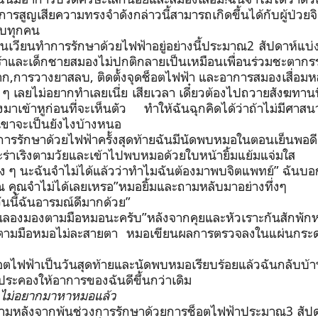
ารสูญเสียความทรงจำดังกล่าวนี้สามารถเกิดขึ้นได้กับผู้ป่วยจิ
บทุกคน
วนเวียนทำการรักษาด้วยไฟฟ้าอยู่อย่างนี้ประมาณ
2
สัปดาห์แบ่
ศร้าและเด็กชายสมองไม่ปกติกลายเป็นเหมือนเพื่อนร่วมชะตากร
ปาก,การวางยาสลบ, ติดตั้งจุดช็อตไฟฟ้า และอาการสมองเสื่อมห
ิง ๆ เลยไม่อยากทำเลยเนี่ย เสียเวลา เดี๋ยวต้องไปถวายสังฆทานท
งมาเข้าหูก่อนที่จะเห็นตัว ทำให้ฉันฉุกคิดได้ว่าถ้าไม่มีศาสนาเ
้เขาจะเป็นยังไงบ้างหนอ
ารรักษาด้วยไฟฟ้าครั้งสุดท้ายฉันมีนัดพบหมอในตอนเย็นพอดีฉั
ะร่าเริงตามวัยและเข้าไปพบหมอด้วยใบหน้ายิ้มแย้มแจ่มใส
ง ๆ นะฉันจำไม่ได้แล้วว่าทำไมฉันต้องมาพบจิตแพทย์” ฉันบอ
ณ คุณจำไม่ได้เลยเหรอ”หมอยิ้มและถามหลับมาอย่างทึ่งๆ
วันนี้ฉันอารมณ์ดีมากด้วย”
ั้นลองมองตามมือหมอนะครับ”หลังจากคุยและหัวเราะกันสักพักห
ตามมือหมอไม่ละสายตา หมอเขียนผลการตรวจลงในแผ่นกระ
็อตไฟฟ้าเป็นวันสุดท้ายและนัดพบหมอเรียบร้อยแล้วฉันกลับบ้า
ประคองให้อาการของฉันดีขึ้นกว่าเดิม
 ไม่อยากมาหาหมอแล้ว
็ตามหลังจากพ้นช่วงการรักษาด้วยการช็อตไฟฟ้าประมาณ
3
สัป