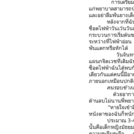
การเตรียม
แก่พยาบาลสามารถนำ
และอย่าลืมฟันยางเด
หลังจากที่
ช็อตไฟฟ้าวันเว้นว
กระบวนการเริ่มต้นข
ระหว่างที่ไฟฟ้าอ่อน
ฟันแตกหรือหักได้
วันจัน
แผนกจิตเวชที่เดิมฉั
ช็อตไฟฟ้าฉันได้พบกั
เดียวกันแต่คนนี้ม
ภายนอกเหมือนปกติด
คนรอบข้างเ
ด้วยอาการ
ด้านลบไม่นานพี่พยา
“หายใจเข้า
หนังตาของฉันก็หนัก 
ประมาณ
3-
นั้นคือเด็กหญิงมัธ
ความสะลึมสะลือ ฉั