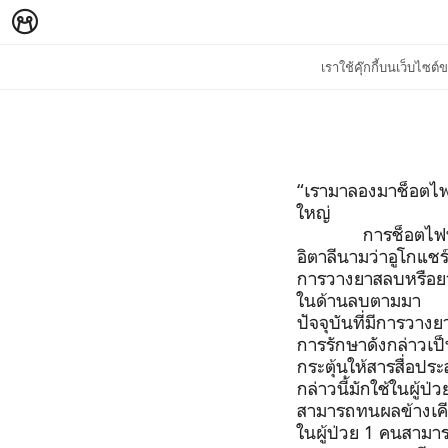
เราใช้คุ๊กกี้บนเว็บไซ
“เรามาลองมาช็อตไฟ
ใหญ่
การช็อตไฟฟ
อิตาลีนามว่าอูโกแชร์
การวางยาสลบหรือยาหย
ในด้านลบตามมา เช
ปัจจุบันที่มีการวา
การรักษาดังกล่าว
กระตุ้นให้สารสื่อป
กล่าวนี้มักใช้ในผู้ป
สามารถทนผลข้างเคียงข
ในผู้ป่วย
1
คนสามาร