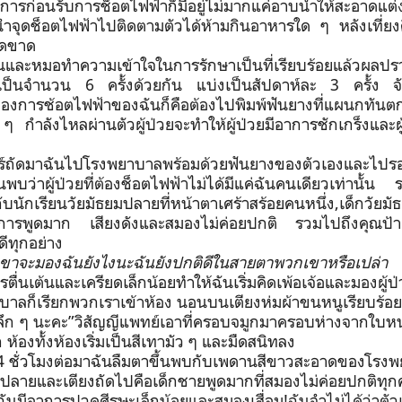
การก่อนรับการช็อตไฟฟ้าก็มีอยู่ไม่มากแค่อาบน้ำให้สะอาดแต่
จุดช็อตไฟฟ้าไปติดตามตัวได้ห้ามกินอาหารใด ๆ หลังเที่ยงค
็ดขาด
ฉันและหมอทำความเข้าใจในการรักษาเป็นที่เรียบร้อยแล้วผลป
ันเป็นจำนวน
6
ครั้งด้วยกัน แบ่งเป็นสัปดาห์ละ
3
ครั้ง 
องการช้อตไฟฟ้าของฉันก็คือต้องไปพิมพ์ฟันยางที่แผนกทันต
 ๆ กำลังไหลผ่านตัวผู้ป่วยจะทำให้ผู้ป่วยมีอาการชักเกร็งและ
ทร์ถัดมาฉันไปโรงพยาบาลพร้อมด้วยฟันยางของตัวเองและไปรอท
นพบว่าผู้ป่วยที่ต้องช็อตไฟฟ้าไม่ได้มีแค่ฉันคนเดียวเท่านั้น 
บนักเรียนวัยมัธยมปลายที่หน้าตาเศร้าสร้อยคนหนึ่ง,เด็กวัยม
ีอาการพูดมาก เสียงดังและสมองไม่ค่อยปกติ รวมไปถึงคุณป้า
ีทุกอย่าง
ขาจะมองฉันยังไงนะฉันยังปกติดีในสายตาพวกเขาหรือเปล่า
ตื่นเต้นและเครียดเล็กน้อยทำให้ฉันเริ่มคิดเพ้อเจ้อและมองผู้
บาลก็เรียกพวกเราเข้าห้อง นอนบนเตียงห่มผ้าขนหนูเรียบร้อย
ลึก ๆ นะคะ”วิสัญญีแพทย์เอาที่ครอบจมูกมาครอบห่างจากใบหน
ห้องทั้งห้องเริ่มเป็นสีเทามัว ๆ และมืดสนิทลง
4
ชั่วโมงต่อมาฉันลืมตาขึ้นพบกับเพดานสีขาวสะอาดของโรงพย
ยมปลายและเตียงถัดไปคือเด็กชายพูดมากที่สมองไม่ค่อยปกติทุ
นมีอาการปวดศีรษะเล็กน้อยและสมองเสื่อม
!
ฉันจำไม่ได้ว่าตั