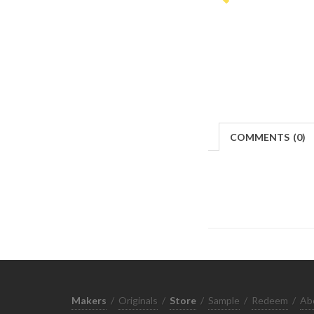
COMMENTS
(
0)
Makers
/
Originals
/
Store
/
Sample
/
Redeem
/
Ab