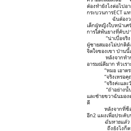
ต้องทำยังไงต่อไปอาก
กระบวนการ
ECT
แท
ฉันต้อง
เด็กผู้หญิงใบหน้าเ
การใส่ฟันยางที่คับ
“น่าเบื่อจร
ผู้ชายสมองไม่ปกติดั
จิตใจของเขา ป่านนี
หลังจากทำก
อารมณ์ดีมาก หัวเรา
“หมอ เอาตร
“จริงเหรอคุ
“จริงค่ะและ
“ถ้าอย่างน
และซ้ายขวาฉันมอง
ดี
หลังจากที่ช
อีก
2
แผงเพื่อประคับ
ฉันหายแล้ว
ถึงยังไงก