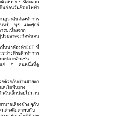
งตัวสบาย ๆ ที่สะดวก
ืนก่อนวันช็อตไฟฟ้า
รากฏว่าฉันต้องทำการ
จันทร์, พุธ และศุกร์
กรรมเนื่องจาก
ผู้ป่วยอาจจะกัดฟันจน
ี่หน้าห้องทำ
ECT
ที่
ระหว่างที่รอคิวทำการ
ัธยมปลายอีกเช่น
แก่ ๆ คนหนึ่งที่ดู
ป่วยด้วยกันผ่านสายตา
และใส่ฟันยาง
้าฉันเล็กน้อยไม่นาน
าบาลเตียงข้าง ๆกัน
กคนต่างลืมตาพบกับ
วเองมาทำอะไรที่นี่และ