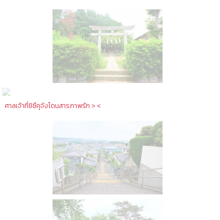
ศาลเจ้าที่ชิซึคุจังโดนสารภาพรัก > <