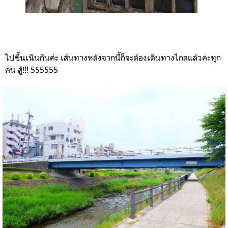
ไปขึ้นเนินกันค่ะ เส้นทางหลังจากนี้ก็จะต้องเดินทางไกลแล้วค่ะทุก
คน สู้!!! 555555