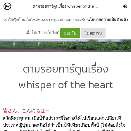
ตามรอยการ์ตูนเรื่อง whisper of the heart @聖蹟桜ヶ丘
เราใช้คุ๊กกี้บนเว็บไซต์ของเรา กรุณาอ่านและยอมรับ
นโยบายความเป็นส่วนตัว
เพื่อใช้บริการเว็บไซต์
ยอมรับ
ไม่ยอมรับ
ตามรอยการ์ตูนเรื่อง
whisper of the heart
皆さん、こんにちは～
สวัสดีค่ะทุกคน เมื่อปีที่แล้วเรามีโอกาสได้ไปเรียนแลกเปลี่ยนที่
ประเทศญี่ปุ่นมาค่ะ ถือได้ว่าเป็นปีที่เที่ยวเกือบทั้งปี (ไม่ค่อยตั้งใจ