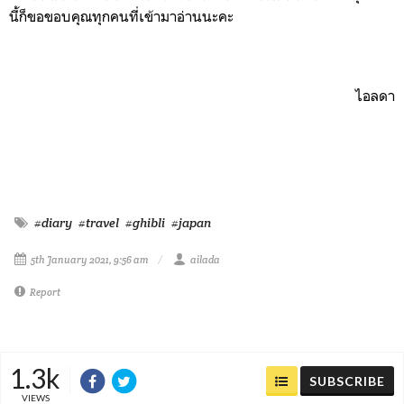
นี้ก็ขอ
ขอบคุณทุกคนที่เข้ามาอ่านนะคะ
ไอลดา
#diary
#travel
#ghibli
#japan
5th January 2021, 9:56 am
ailada
Report
1.3k
SUBSCRIBE
VIEWS