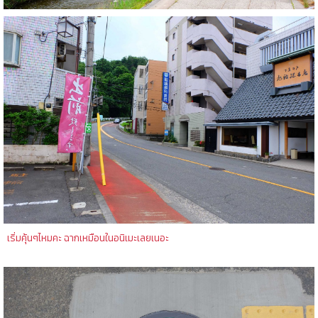
เริ่มคุ้นๆไหมคะ ฉากเหมือนในอนิเมะเลยเนอะ