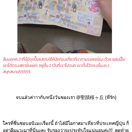
ลืมบอกค่ะว่าที่นี่มีจุดปั๊มแสตมป์ให้นักท่องเที่ยวที่มาตามรอยอนิเมะด้วย แผ่นนี้ไป
เอาได้ตรงสถานีเลยค่ะ อยู่ชั้น 2 (วันที่เราไปจนท.เขาตั้งไว้ตรงนี้นะคะ)
สนุกสนาน55555
จบแล้วค่าาากับหนึ่งวันของเรา @聖蹟桜ヶ丘 (ที่รัก)
ใครที่ชื่นชอบอนิเมะเรื่องนี้ ถ้าได้มีโอกาสมาเที่ยวที่ประเทศญี่ปุ่น ก็
อย่าลืมแวะมาที่นี่นะคะ รับรองว่าจะประทับใจแน่นอนค่ะ!!! สุดท้าย