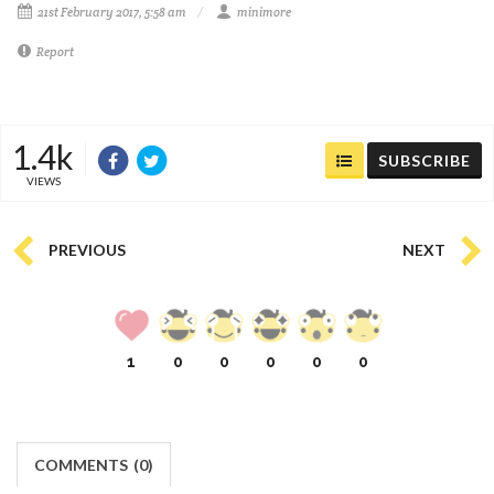
21st February 2017, 5:58 am
minimore
Report
1.4k
SUBSCRIBE
VIEWS
PREVIOUS
NEXT
1
0
0
0
0
0
COMMENTS
(
0)