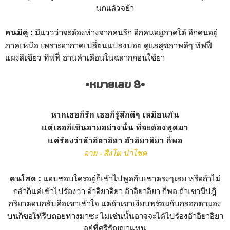
นกแล้วจย้า
มีแววว่าจะต้องห่างจากคนรัก อีกคนอยู่ภาคใต้ อีกคนอยู่
คนมีคู่ :
ภาคเหนือ เพราะอากาศเปลี่ยนแปลงบ่อย ดูแลสุขภาพดีๆ ทิฟฟี่
แผงสีเขียว ทิฟฟี่ อ่านคำเตือนในฉลากก่อนใช้ยา
•หมายเลข 8•
หากเธอก็รัก เธอก็รู้สึกดีๆ เหมือนกัน
แต่เธอก็เขินอายอย่างนั้น ที่จะต้องพูดมา
แค่ร้องว่าอ๊าอิยาอิยา อ๊าอิยาอิยา ก็พอ
อาย - สิงโต นำโชค
แอบชอบใครอยู่ก็เข้าไปพูดกับเขาตรงๆเลย หรือถ้าไม่
คนโสด :
กล้าก็แค่เข้าไปร้องว่า อ๊าอิยาอิยา อ๊าอิยาอิยา ก็พอ ถ้าเขามีปฎิ
กริยาตอบกลับคือเขาเข้าใจ แต่ถ้าเขาเงียบพร้อมกับกลอกตามอง
บนก็ขอให้รีบถอยห่างมาซะ ไม่เช่นนั้นอาจจะได้ไปร้องอ๊าอิยาอิยา
อยู่ที่ศรีธัญญาแทน