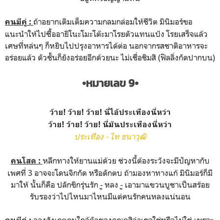
ถ้าอยากเติมเต็มความกลมกล่อมให้ชีวิต มินิมอร์ขอ
คนมีคู่ :
แนะนำให้ไปซื้ออายิโนะโมะโต๊ะมาโรยตัวแทนแป้ง โรยเสร็จแล้ว
เศษที่หล่นๆ ก็หยิบไปปรุงอาหารได้ต่อ นอกจากรสชาติอาหารจะ
อร่อยแล้ว ตัวชั้นก็ยังอร่อยอีกด้วยนะ ไม่เชื่อชิมสิ (ฟิลลิ่งกัดปากบน)
•หมายเลข 9•
ว้าย! ว้าย! ว้าย! นี่ไอ้ประเทืองนี่หว่า
ว้าย! ว้าย! ว้าย! นี่มันประเทืองนี่หว่า
ประเทือง - ไท ธนาวุฒิ
หลีกทางให้ยานแม่ด้วย ช่วงนี้ต้องระวังจะมีปัญหากับ
คนโสด :
เพศที่ 3 อาจจะโดนจิกกัด หรือดักตบ ถ้ามองหาทางแก้ มินิมอร์ก็มี
มาให้ นั้นก็คือ ปลักขิกรุ่นรัก -ู หลง -ู เอามาแขวนบูชาเป็นสร้อย
รับรองว่าไปไหนมาไหนมีแต่คนรักคนหลงแน่นอน
ลองสังเกตคนใกล้ตัวของคุณดูสิว่าเขาใช่หรือไม่ใช่ เพราะ