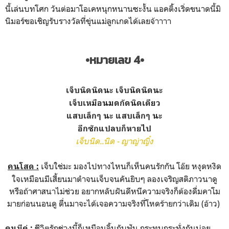
นี้เล่นบทโศก วันต่อมาโอเคหนุกหนานซะงั้น แอคติ้งเริ่ดขนาดนี้มิ
นิมอร์ขอเชิญรับรางวัลที่ขุ่นแม่ลูกเกดได้เลยจ้าาาา
•หมายเลข 4•
เจ็บนิดนิดนะ เจ็บนิดนิดนะ
เจ็บเหมือนมดกัดนิดเดียว
แสบเล็กๆ นะ แสบเล็กๆ นะ
อีกซักแปลบก็หายไป
เจ็บนิด..นิด - ญาญ่าญิ๋ง
เจ็บใช่มะ มองไปทางไหนก็เห็นคนรักกัน โอ๊ย หงุดหงิด
คนโสด :
ใจเหมือนมีเสี้ยนมาตำจนเจ็บจนคันยิบๆ ลองเจริญสติภาวนาดู
หรือถ้าศาสนาไม่ช่วย อยากหลับฝันดีหนีความจริงก็ต้องดื่มคาโม
มายก่อนนอนดู ตื่นมาจะได้เจอความจริงที่โหดร้ายกว่าเดิม (อ้าว)
ชีวิตรักช่วงนี้ก็เหมือนลิ้นกับฟัน กระทบกระทั่งกันบ่อย
คนมีคู่ :