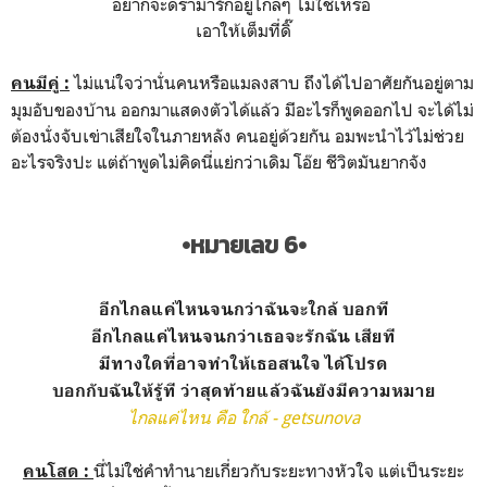
อยากจะดราม่ารักอยู่ไกลๆ ไม่ใช่เหรอ
เอาให้เต็มที่ดิ๊
ไม่แน่ใจว่านั่นคนหรือแมลงสาบ ถึงได้ไปอาศัยกันอยู่ตาม
คนมีคู่ :
มุมอับของบ้าน ออกมาแสดงตัวได้แล้ว มีอะไรก็พูดออกไป จะได้ไม่
ต้องนั่งจับเข่าเสียใจในภายหลัง คนอยู่ด้วยกัน อมพะนำไว้ไม่ช่วย
อะไรจริงปะ แต่ถ้าพูดไม่คิดนี่แย่กว่าเดิม โอ๊ย ชีวิตมันยากจัง
•หมายเลข 6•
อีกไกลแค่ไหนจนกว่าฉันจะใกล้ บอกที
อีกไกลแค่ไหนจนกว่าเธอจะรักฉัน เสียที
มีทางใดที่อาจทำให้เธอสนใจ ได้โปรด
บอกกับฉันให้รู้ที ว่าสุดท้ายแล้วฉันยังมีความหมาย
ไกลแค่ไหน คือ ใกล้ - getsunova
นี่ไม่ใช่คำทำนายเกี่ยวกับระยะทางหัวใจ แต่เป็นระยะ
คนโสด :