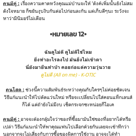
เรื่องความคาดหวังคุณแม่บ้านจะให้ ’ตังค์เพิ่มนั้นยังไม่สม
คนมีคู่ :
ดังใจหมาย ก็ขยันงุบงิบกันต่อไปก่อนละกัน แต่เก็บดีๆนะ ระวังจะ
หาว่ามินิมอร์ไม่เตือน
•หมายเลข 12•
ฉันดูไม่ดี ดูไม่ดีใช่ไหม
ยิ่งทำอะไรลงไป มันยิ่งไม่เข้าตา
นี่ยังมายืนทำบ้า คอยก่อแต่ความวุ่นวาย
ดูไม่ดี (All on me) - K-OTIC
ช่วงนี้ความสัมพันธ์ระหว่างคุณกับใครๆไม่ค่อยชัดเจน
คนโสด :
วิธีแก้แนะนำให้ไปตัดแว่นใหม่ หรือจะเปลี่ยนไปใส่คอนแท็กเลนส์
ก็ได้ แต่ถ้ายังไม่มีงบ เช็ดกระจกซะหน่อยก็โอเค
อาจจะต้องกลุ้มใจว่าของที่ซื้อมามันใช่ของที่อยากได้หรือ
คนมีคู่ :
เปล่า วิธีแก้แนะนำให้พาคุณแฟนไปเลือกด้วยกันเลยจะเข้าทีกว่า
นอกจากจะไม่เสี่ยงกับการซื้อของผิดการใช้งาน อาจจะได้ทำ