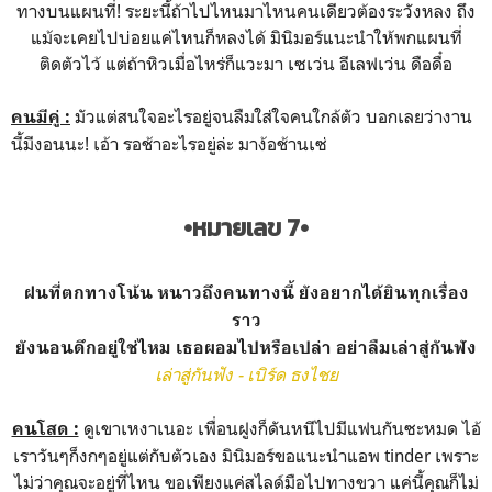
ทางบนแผนที่! ระยะนี้ถ้าไปไหนมาไหนคนเดียวต้องระวังหลง ถึง
แม้จะเคยไปบ่อยแค่ไหนก็หลงได้ มินิมอร์แนะนำให้พกแผนที่
ติดตัวไว้ แต่ถ้าหิวเมื่อไหร่ก็แวะมา เซเว่น อีเลฟเว่น ดือดื๋อ
มัวแต่สนใจอะไรอยู่จนลืมใส่ใจคนใกล้ตัว บอกเลยว่างาน
คนมีคู่ :
นี้มีงอนนะ! เอ้า รอช้าอะไรอยู่ล่ะ มาง้อช้านเซ่
•หมายเลข 7•
ฝนที่ตกทางโน้น หนาวถึงคนทางนี้ ยังอยากได้ยินทุกเรื่อง
ราว
ยังนอนดึกอยู่ใช่ไหม เธอผอมไปหรือเปล่า อย่าลืมเล่าสู่กันฟัง
เล่าสู่กันฟัง - เบิร์ด ธงไชย
ดูเขาเหงาเนอะ เพื่อนฝูงก็ดันหนีไปมีแฟนกันซะหมด ไอ้
คนโสด :
เราวันๆก็งกๆอยู่แต่กับตัวเอง มินิมอร์ขอแนะนำแอพ tinder เพราะ
ไม่ว่าคุณจะอยู่ที่ไหน ขอเพียงแค่สไลด์มือไปทางขวา แค่นี้คุณก็ไม่