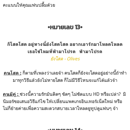
คะแนนให้คุณแฟนปลื้มด้วย
•หมายเลข 13•
ก็โสดโสด อยู่ทางนี้ยังโสดโสด อยากเอารักมาโหลดโหลด
เธอใช่ไหมที่ฟ้ามาโปรด ฟ้ามาโปรด
ยังโสด - Olives
ก็ตามที่เพลงว่าเลยจ้า คนโสดก็ยังจะโสดอยู่อย่างนี้ถ้าทำ
คนโสด :
มาทุกวิธีแล้วยังไม่หายโสด ก็ไม่มีวิธีไหนจะแก้ได้แล้วจ้า
ช่วงนี้ความรักมันติดๆ ขัดๆ ไม่ชัดแบบ HD หรือเปล่า? มิ
คนมีคู่ :
นิมอร์ขอเสนอวิธีแก้ไข ให้เปลี่ยนแพคเกจอินเทอร์เน็ตใหม่ หรือ
ไม่ก็ย้ายค่ายเพื่อความสะดวกสบายเวลาโหลดยูทูปดูแฟนๆ จ้า