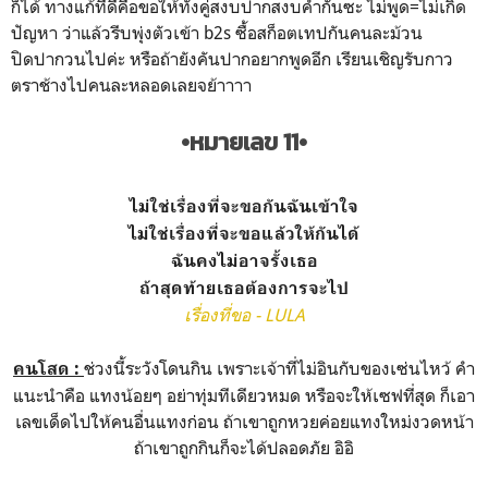
ก็ได้ ทางแก้ที่ดีคือขอให้ทั้งคู่สงบปากสงบคำกันซะ ไม่พูด=ไม่เกิด
ปัญหา ว่าแล้วรีบพุ่งตัวเข้า b2s ซื้อสก็อตเทปกันคนละม้วน
ปิดปากวนไปค่ะ หรือถ้ายังคันปากอยากพูดอีก เรียนเชิญรับกาว
ตราช้างไปคนละหลอดเลยจย้าาาา
•หมายเลข 11•
ไม่ใช่เรื่องที่จะขอกันฉันเข้าใจ
ไม่ใช่เรื่องที่จะขอแล้วให้กันได้
ฉันคงไม่อาจรั้งเธอ
ถ้าสุดท้ายเธอต้องการจะไป
เรื่องที่ขอ - LULA
ช่วงนี้ระวังโดนกิน เพราะเจ้าที่ไม่อินกับของเซ่นไหว้ คำ
คนโสด :
แนะนำคือ แทงน้อยๆ อย่าทุ่มทีเดียวหมด หรือจะให้เซฟที่สุด ก็เอา
เลขเด็ดไปให้คนอื่นแทงก่อน ถ้าเขาถูกหวยค่อยแทงใหม่งวดหน้า
ถ้าเขาถูกกินก็จะได้ปลอดภัย อิอิ