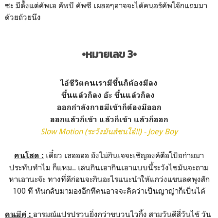
ซะ มีตั้งแต่คัพเอ คัพบี คัพซี เผลอๆอาจจะได้คนอร์คัพโจ๊กแถมมา
ด้วยถ้วยนึง
•หมายเลข 3•
ไอ้ชีวิตคนเรามีขึ้นก็ต้องมีลง
ขึ้นแล้วก็ลง อ๊ะ ขึ้นแล้วก็ลง
ออกกำลังกายมีเข้าก็ต้องมีออก
ออกแล้วก็เข้า แล้วก็เข้า แล้วก็ออก
Slow Motion (ระวังมันส์ชนโอ๋!!) - Joey Boy
เดี๋ยว เธออออ ยังไม่กินเจจะเชิญองค์ตือโป๊ยก่ายมา
คนโสด :
ประทับทำไม ก็แหม.. เล่นกินเอากินเอาแบบนี้ระวังไขมันจะถาม
หาเอานะจ๊ะ ทางที่ดีก่อนจะกินอะไรแนะนำให้แกว่งแขนลดพุงสัก
100 ที หันกลับมามองอีกทีคนอาจจะคิดว่าเป็นญาญ่าก็เป็นได้
อารมณ์แปรปรวนยิ่งกว่าขบวนไวกิ้ง สามวันดีสี่วันไข้ วัน
คนมีคู่ :