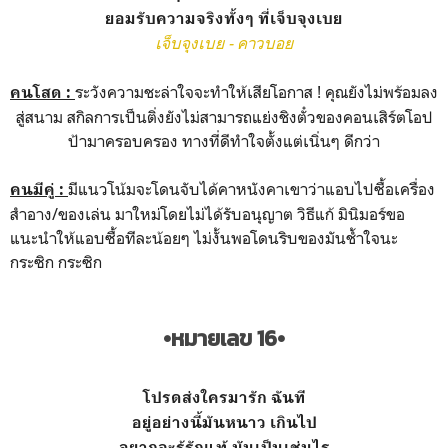
ยอมรับความจริงทั้งๆ ที่เจ็บจุงเบย
เจ็บจุงเบย - คาวบอย
ระวังความชะล่าใจจะทำให้เสียโอกาส ! คุณยังไม่พร้อมลง
คนโสด :
สู่สนาม สกิลการเป็นติ่งยังไม่สามารถแย่งชิงตั๋วของคอนเสิร์ตโอป
ป้ามาครอบครอง ทางที่ดีทำใจตั้งแต่เนิ่นๆ ดีกว่า
มีแนวโน้มจะโดนจับได้คาหนังคาเขาว่าแอบไปซื้อเครื่อง
คนมีคู่ :
สำอาง/ของเล่น มาใหม่โดยไม่ได้รับอนุญาต วิธีแก้ มินิมอร์ขอ
แนะนำให้แอบซื้อทีละน้อยๆ ไม่งั้นพอโดนริบของมันช้ำใจนะ
กระซิก กระซิก
•หมายเลข 16•
โปรดส่งใครมารัก ฉันที
อยู่อย่างนี้มันหนาว เกินไป
อยากจะรู้รักแท้ มันเป็นเช่นไร