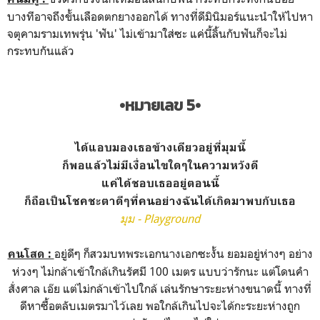
บางทีอาจถึงขั้นเลือดตกยางออกได้ ทางที่ดีมินิมอร์แนะนำให้ไปหา
จตุคามรามเทพรุ่น 'ฟัน' ไม่เข้ามาใส่ซะ แค่นี้ลิ้นกับฟันก็จะไม่
กระทบกันแล้ว
•หมายเลข 5•
ได้แอบมองเธอข้างเดียวอยู่ที่มุมนี้
ก็พอแล้วไม่มีเงื่อนไขใดๆในความหวังดี
แค่ได้ชอบเธออยู่ตอนนี้
ก็ถือเป็นโชคชะตาดีๆที่คนอย่างฉันได้เกิดมาพบกับเธอ
มุม - Playground
อยู่ดีๆ ก็สวมบทพระเอกนางเอกซะงั้น ยอมอยู่ห่างๆ อย่าง
คนโสด :
ห่วงๆ ไม่กล้าเข้าใกล้เกินรัศมี 100 เมตร แบบว่ารักนะ แต่โดนคำ
สั่งศาล เอ๊ย แต่ไม่กล้าเข้าไปใกล้ เล่นรักษาระยะห่างขนาดนี้ ทางที่
ดีหาซื้อตลับเมตรมาไว้เลย พอใกล้เกินไปจะได้กะระยะห่างถูก