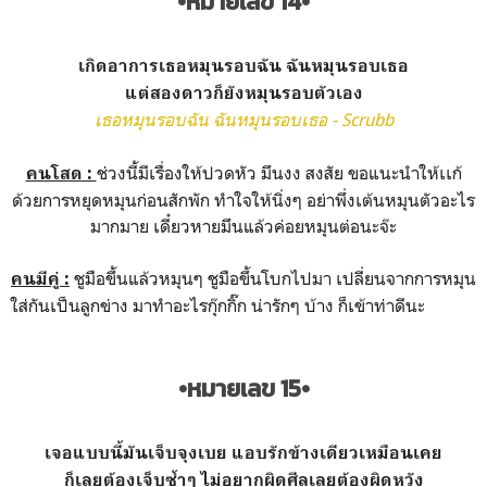
•หมายเลข 14•
เกิดอาการเธอหมุนรอบฉัน ฉันหมุนรอบเธอ
แต่สองดาวก็ยังหมุนรอบตัวเอง
เธอหมุนรอบฉัน ฉันหมุนรอบเธอ - Scrubb
ช่วงนี้มีเรื่องให้ปวดหัว มึนงง สงสัย ขอแนะนำให้เเก้
คนโสด :
ด้วยการหยุดหมุนก่อนสักพัก ทำใจให้นิ่งๆ อย่าพึ่งเต้นหมุนตัวอะไร
มากมาย เดี๋ยวหายมึนแล้วค่อยหมุนต่อนะจ๊ะ
ชูมือขึ้นแล้วหมุนๆ ชูมือขึ้นโบกไปมา เปลี่ยนจากการหมุน
คนมีคู่ :
ใส่กันเป็นลูกข่าง มาทำอะไรกุ๊กกิ๊ก น่ารักๆ บ้าง ก็เข้าท่าดีนะ
•หมายเลข 15•
เจอแบบนี้มันเจ็บจุงเบย แอบรักข้างเดียวเหมือนเคย
ก็เลยต้องเจ็บซ้ำๆ ไม่อยากผิดศีลเลยต้องผิดหวัง