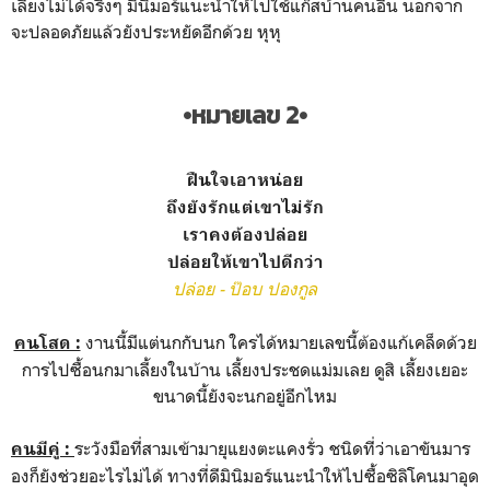
เลี่ยงไม่ได้จริงๆ มินิมอร์แนะนำให้ไปใช้แก๊สบ้านคนอื่น นอกจาก
จะปลอดภัยแล้วยังประหยัดอีกด้วย หุหุ
•หมายเลข 2•
ฝืนใจเอาหน่อย
ถึงยังรักแต่เขาไม่รัก
เราคงต้องปล่อย
ปล่อยให้เขาไปดีกว่า
ปล่อย - ป๊อบ ปองกูล
งานนี้มีแต่นกกับนก ใครได้หมายเลขนี้ต้องแก้เคล็ดด้วย
คนโสด :
การไปซื้อนกมาเลี้ยงในบ้าน เลี้ยงประชดแม่มเลย ดูสิ เลี้ยงเยอะ
ขนาดนี้ยังจะนกอยู่อีกไหม
ระวังมือที่สามเข้ามายุแยงตะแคงรั่ว ชนิดที่ว่าเอาขันมาร
คนมีคู่ :
องก็ยังช่วยอะไรไม่ได้ ทางที่ดีมินิมอร์แนะนำให้ไปซื้อซิลิโคนมาอุด