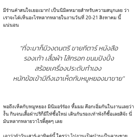
มีร้านค้าสนใจเยอะมาก! เป็นนิมิตหมายสำหรับความสนุกเลย ว่า
เราจะได้เห็นอะไรหลากหลายในงานวันที่ 20-21 สิงหาคม นี้
แน่นอน
"ที่จะมาก็มีวงดนตรี ขายกีตาร์ หนังสือ
รองเท้า เสื้อผ้า ไส้กรอก ขนมปังปิ้ง
สร้อยเครื่องประดับทำเอง
หนักข้อเข้ามีถึงเอาเห็ดกับหมูหยองมาขาย"
พอถึงเห็ดกับหมูหยอง มินิมอร์ร้อง หื้มมม คือกะอิ่มกันในงานเลยว่า
งั้น กินจนเสื้อผ้าปริก็มีให้ซื้อใหม่ เดินกันรองเท้าพังก็ซื้อเลยสิจ๊ะ นี่
มันหลากหลายวาไรตี้สุดๆ เลย
เอาว่าถ้าวันเสาร์-อาทิตย์นี้ ใครว่า ไปงานเปิดบ้านเป็นลานขาย