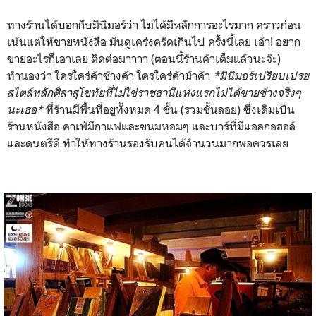
ทางร้านได้บอกกับมินิมอร์ว่า ไม่ได้มีหลักการอะไรมาก คราวก่อน
เน้นแต่ให้ขายหนังสือ มันดูเคร่งครัดเกินไป ครั้งนี้เลย เอ้า! อยาก
ขายอะไรก็เอาเลย ติดต่อมาาาา (ตอนนี้ร้านค้าเต็มแล้วนะจ๊ะ)
ทำนองว่า ใครใคร่ค้าช้างค้า ใครใคร่ค้าม้าค้า
*มินิมอร์เปรียบเปรย
สไตล์หลักศิลาสุโขทัยที่ไม่ใช่ราชธานีแห่งแรกไม่ได้ขายช้างจริงๆ
นะเธอ*
ที่ร้านมีพื้นที่อยู่ทั้งหมด 4 ชั้น (รวมชั้นลอย) ซึ่งเดิมเป็น
ร้านหนังสือ คาเฟ่มีกาแฟและขนมหอมๆ และบาร์ที่มีแอลกอฮอล์
และดนตรีดี ทำให้ทางร้านรองรับคนได้จำนวนมากพอควรเลย