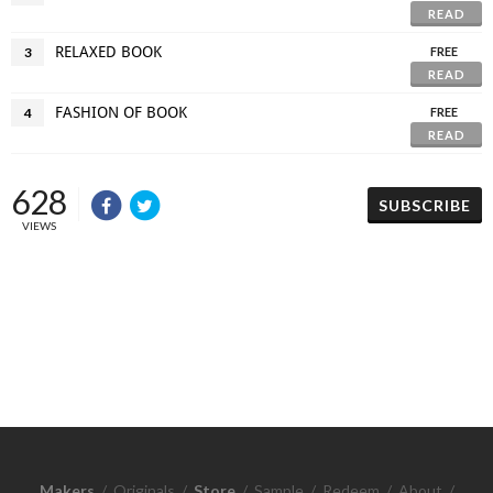
READ
RELAXED BOOK
3
FREE
READ
FASHION OF BOOK
4
FREE
READ
628
SUBSCRIBE
VIEWS
Makers
/
Originals
/
Store
/
Sample
/
Redeem
/
About
/