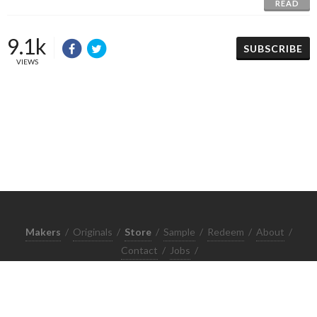
READ
9.1k
SUBSCRIBE
VIEWS
Makers
/
Originals
/
Store
/
Sample
/
Redeem
/
About
/
Contact
/
Jobs
/
Copyrights © 2015 All Rights Reserved by Minimore
ภาพและเนื้อหาในเว็บไซต์นี้เป็นงานมีลิขสิทธิ์ ห้ามทำซ้ำหรือดัดแปลง