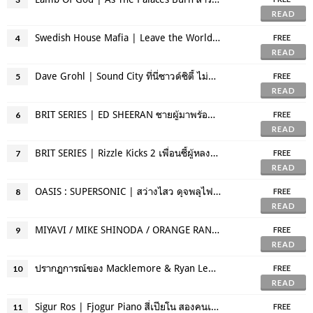
READ
Swedish House Mafia | Leave the World Behind ทัวร์สุดท้ายของดีเจกรุ๊ปแห่งยุค
4
FREE
READ
Dave Grohl | Sound City ที่นี่ซาวด์ซิตี้ ไม่แน่จริงอยู่ไม่ได้
5
FREE
READ
BRIT SERIES | ED SHEERAN ชายผู้มาพร้อมกับเครื่องหมาย +
6
FREE
READ
BRIT SERIES | Rizzle Kicks 2 เพื่อนซี้ผู้หลงรัก Old School Hiphop
7
FREE
READ
OASIS : SUPERSONIC | สว่างไสว ดุจพลุไฟ สูญสลาย เหลือเพียงควัน
8
FREE
READ
MIYAVI / MIKE SHINODA / ORANGE RANGE | ตัวตน / ดนตรี / ระดับโลก
9
FREE
READ
ปรากฏการณ์ของ Macklemore & Ryan Lewis ศิลปินอิสระคนแรกในรอบ 20 ปีบน BILLBOARD CHART
10
FREE
READ
Sigur Ros | Fjogur Piano สี่เปียโน สองคนเปลือย พันตัวตาย
11
FREE