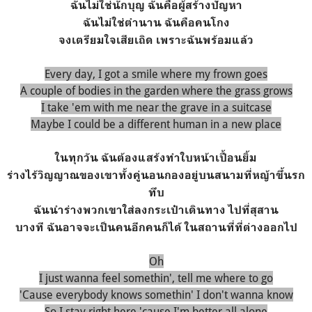
ฉันไม่ใช่นักบุญ ฉันคือผู้สร้างปัญหา
ฉันไม่ใช่ตำนาน ฉันคือคนโกง
จงเตรียมใจเสียเถิด เพราะฉันพร้อมแล้ว
Every day, I got a smile where my frown goes
A couple of bodies in the garden where the grass grows
I take 'em with me near the grave in a suitcase
Maybe I could be a different human in a new place
ในทุกวัน ฉันต้องแสร้งทำใบหน้าเปื้อนยิ้ม
ร่างไร้วิญญาณของเขาทั้งคู่นอนกองอยู่บนสนามที่หญ้าขึ้นรก
ทึบ
ฉันนำร่างพวกเขาใส่ลงกระเป๋าเดินทาง ไปที่สุสาน
บางที ฉันอาจจะเป็นคนอีกคนก็ได้ ในสถานที่ที่ต่างออกไป
Oh
I just wanna feel somethin', tell me where to go
'Cause everybody knows somethin' I don't wanna know
So I stay right here 'causе I'm better all alone