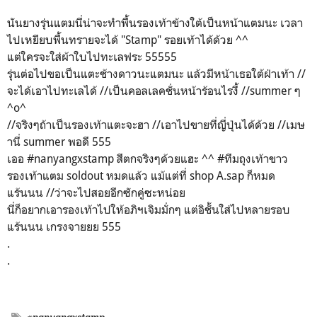
นันยางรุ่นแตมนี่น่าจะทำพื้นรองเท้าข้างใต้เป็นหน้าแตมนะ เวลา
ไปเหยียบพื้นทรายจะได้ "Stamp" รอยเท้าได้ด้วย ^^
แต่ใครจะใส่ผ้าใบไปทะเลฟระ 55555
รุ่นต่อไปขอเป็นแตะช้างดาวนะแตมนะ แล้วมีหน้าเธอใต้ฝ่าเท้า //
จะได้เอาไปทะเลได้ //เป็นคอลเลคชั่นหน้าร้อนไรงี้ //summer ๆ
^o^
//จริงๆถ้าเป็นรองเท้าแตะจะฮา //เอาไปขายที่ญี่ปุ่นได้ด้วย //เมษ
านี่ summer พอดี 555
เออ #nanyangxstamp สีตกจริงๆด้วยแฮะ ^^ #ทีมถุงเท้าขาว
รองเท้าแตม soldout หมดแล้ว แม้แต่ที่ shop A.sap ก็หมด
แร้นนน //ว่าจะไปสอยอีกซักคู่ซะหน่อย
นี่ก็อยากเอารองเท้าไปให้อภิฯเจิมมั่กๆ แต่อิชั้นใส่ไปหลายรอบ
แร้นนน เกรงจายยย 555
.
.