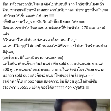
ย้อนหลังรอเวลาสิบโมง แต่ยังไม่ทันจบดี อ่าว ใกล้จะสิบโมงแล้ว
อีกประมาณหนึ่งนาที เลยออกจากไลฟ์มาก่อน ปรากฏว่าที่หน้าเพจ
เค้าโพสให้เริ่มจองกันได้แล้ว !!!!!
กรี๊ดสิคะงานนี้ >_< จะทันกับเค้ามั๊ยเนี่ยยยย โอ่ยยยย
คือตอนเราเข้าไปโพสคอมเมนต์จองนี่ก็ปาเข้าไป 270 คอมเมนต์
แล้ว
//ในเพจนี่โพสให้จองก่อนเวลาตั้งสามนาที >_<
แต่เท่าที่ไล่ๆดูก็ไม่ค่อยมีคนจองไซส์ที่เราจองไปเท่าไหร่ ค่อนข้าง
มีลุ้นอยู่
(แต่ในเพจนี่ก็แอบมีดราม่าหน่อยๆนะ)
แค่ไม่กี่นาทีคนก็จองกันล้นแล้ว คือ sold out แน่นอนอ่ะ ขายแค่
500 คู่ แต่คนจองกันแปดร้อยกว่าภายในครึ่งชั่วโมง //และขนาด
บอกว่า sold out แล้วก็ยังมีคนมาโพสจองอีกเรื่อยๆนะ -_-'
รอซักพักก็ได้ inbox "ขอแสดงความยินดีด้วย คุณได้สิทธิ์ซื้อ
รองเท้า" 555555 เย้ๆๆ จองได้ค่าาาาา ^o^ //yatta !!!