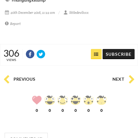
#nanyangxstamp
20th December 2016, 11:22 am
littledevilxxx
Report
306
SUBSCRIBE
VIEWS
PREVIOUS
NEXT
0
0
0
0
0
0