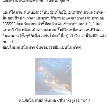
และเครื่องดนตรีทั้งหลายบ้างเถิดพ่อคุณ ^^)
และที่โคตรจะพิเศษยิ่งกว่านั้น (อันนี้ขอโมเมนท์ส่วนตัวแพร๊พพพ)
ชั้นชอบสีหน้าแววตาและอากัปกิริยาของแตมเวลาเจอชั้นมากเลย
555555 ยิ้มแก้มแตกแล้วชี้มือแล้วเดินเข้ามาหาเลยนะ ^_^ ยิ้ม
แบบจริงใจเหมือนเด็กเจอของเล่น ยิ้มดีใจเหมือนเจอคนที่ไม่เจอ
กันมานาน (ทั้งๆที่ก็เพิ่งเจอกันไปตะกี้นี้อ่ะ) จริงใจกว่านี้ไม่มีอีกแล้ว
ค่ะ ... รัก !!!
ชอบโมเมนท์นั้นมาก ชั้นชอบรอยยิ้มแบบนั้นมากๆ
คุณศิลปินสายตาดีเสมอ //thanks jaaa ^o^)/