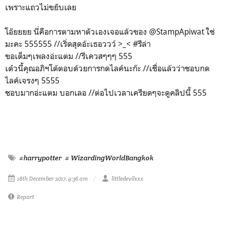
เพราะแถวไม่ขยับเลย
โอ๊ยยยย นี่คือการตามหาตัวเองเจอแล้วของ @StampApiwat ใช่
มะคะ 555555 //เริ่ดสุดอ้ะเธอววว์ >_< #รีล่า
ขอเต็มๆเพลงอ่ะแตม //รีเควสๆๆๆ 555
เด๋วนี้คุณอภิฯโต้ตอบด้วยการกดไลค์นะก๊ะ //เชื่อแล้วว่าชอบกด
ไลค์เจรงๆ 5555
ชอบมากอ่ะแตม บอกเลอ //ต่อไปเวลาเครียดๆจะดูคลิปนี้ 555
#harrypotter
# WizardingWorldBangkok
18th December 2017, 9:36 am
littledevilxxx
Report