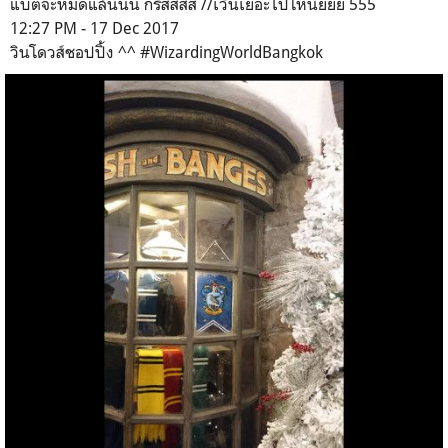
แบตจะหมดแล้นนน กรี๊สสสส //เวิ่นเยอะไปโหน่ยยย 555
12:27 PM - 17 Dec 2017
วินโดวส์ชอปปิ้ง ^^ #WizardingWorldBangkok