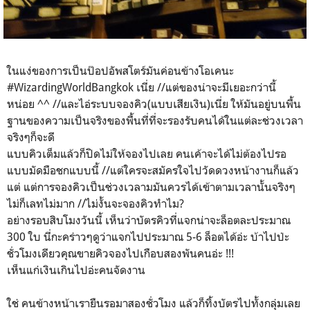
ในแง่ของการเป็นป๊อปอัพสโตร์มันค่อนข้างโอเคนะ
#WizardingWorldBangkok เนี่ย //แต่ของน่าจะมีเยอะกว่านี้
หน่อย ^^ //และไอ่ระบบจองคิว(แบบเสียเงิน)เนี่ย ให้มันอยู่บนพื้น
ฐานของความเป็นจริงของพื้นที่ที่จะรองรับคนได้ในแต่ละช่วงเวลา
จริงๆก็จะดี
แบบคิวเต็มแล้วก็ปิดไม่ให้จองไปเลย คนเค้าจะได้ไม่ต้องไปรอ
แบบมัดมือชกแบบนี้ //แต่ใครจะสมัครใจไปวัดดวงหน้างานก็แล้ว
แต่ แต่การจองคิวเป็นช่วงเวลามมันควรได้เข้าตามเวลานั้นจริงๆ
ไม่ก็เลทไม่มาก //ไม่งั้นจะจองคิวทำไม?
อย่างรอบสิบโมงวันนี้ เห็นว่าบัตรคิวที่แจกน่าจะล็อตละประมาณ
300 ใบ นี่กะคร่าวๆดูว่าแจกไปประมาณ 5-6 ล็อตได้อ่ะ บ้าไปป่ะ
ชั่วโมงเดียวคุณขายคิวจองไปเกือบสองพันคนอ่ะ !!!
เห็นแก่เงินเกินไปอ่ะคนจัดงาน
ใช่ คนข้างหน้าเรายืนรอมาสองชั่วโมง แล้วก็ทิ้งบัตรไปทั้งกลุ่มเลย