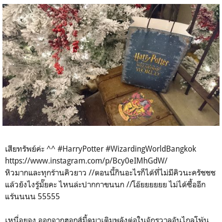
เสียทรัพย์ค่ะ ^^ #HarryPotter #WizardingWorldBangkok
https://www.instagram.com/p/Bcy0eIMhGdW/
หิวมากและทุกร้านคิวยาว //ตอนนี้กินอะไรก็ได้ที่ไม่มีคิวนะครัชชช
แล้วยังไงรู้มั๊ยคะ ไหนล่ะปากกาขนนก //โอ๊ยยยยยย ไม่ได้ซื้ออีก
แร้นนนน 55555
เหนื่อยจุง ออกจากฮอกส์มี้ดมาเติมพลังต่อในจักรวาลอันไกลโพ้น