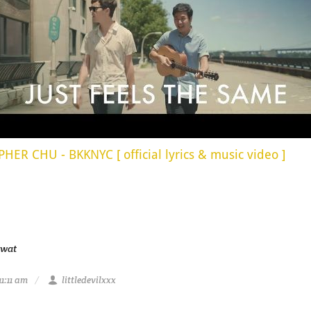
ER CHU - BKKNYC [ official lyrics & music video ]
iwat
1:11 am
littledevilxxx