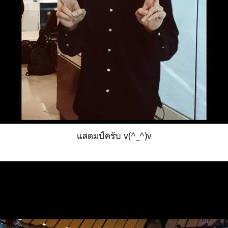
แสตมป์ครับ v(^_^)v