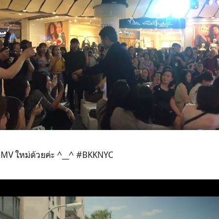
อย MV ใหม่ด้วยค่ะ ^__^ #BKKNYC