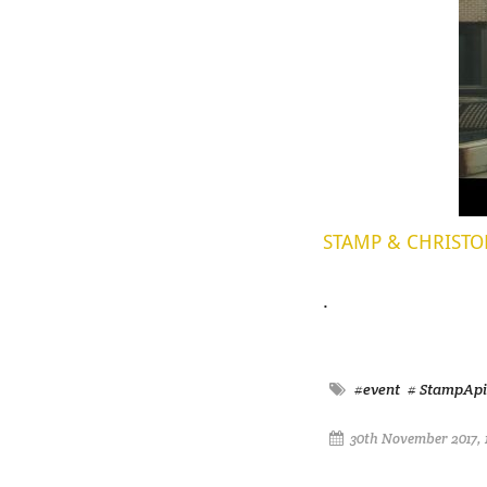
STAMP & CHRISTOPH
.
#event
# StampAp
30th November 2017, 1