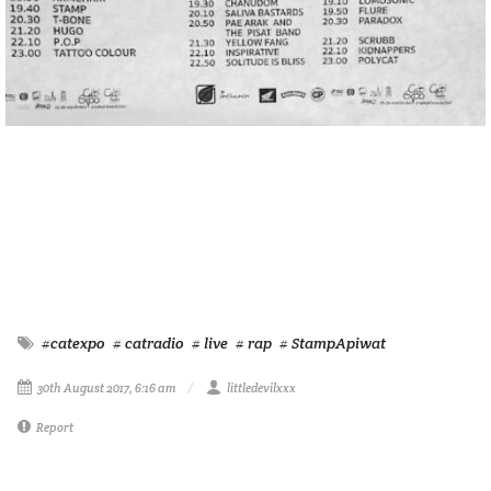
#catexpo
# catradio
# live
# rap
# StampApiwat
30th August 2017, 6:16 am
littledevilxxx
Report