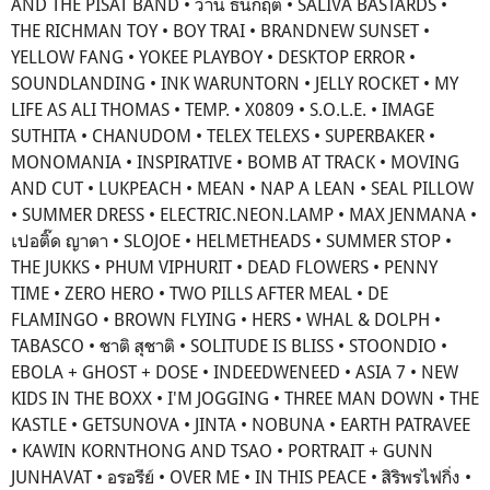
AND THE PISAT BAND • ว่าน ธนกฤต • SALIVA BASTARDS •
THE RICHMAN TOY • BOY TRAI • BRANDNEW SUNSET •
YELLOW FANG • YOKEE PLAYBOY • DESKTOP ERROR •
SOUNDLANDING • INK WARUNTORN • JELLY ROCKET • MY
LIFE AS ALI THOMAS • TEMP. • X0809 • S.O.L.E. • IMAGE
SUTHITA • CHANUDOM • TELEX TELEXS • SUPERBAKER •
MONOMANIA • INSPIRATIVE • BOMB AT TRACK • MOVING
AND CUT • LUKPEACH • MEAN • NAP A LEAN • SEAL PILLOW
• SUMMER DRESS • ELECTRIC.NEON.LAMP • MAX JENMANA •
เปอติ๊ด ญาดา • SLOJOE • HELMETHEADS • SUMMER STOP •
THE JUKKS • PHUM VIPHURIT • DEAD FLOWERS • PENNY
TIME • ZERO HERO • TWO PILLS AFTER MEAL • DE
FLAMINGO • BROWN FLYING • HERS • WHAL & DOLPH •
TABASCO • ชาติ สุชาติ • SOLITUDE IS BLISS • STOONDIO •
EBOLA + GHOST + DOSE • INDEEDWENEED • ASIA 7 • NEW
KIDS IN THE BOXX • I'M JOGGING • THREE MAN DOWN • THE
KASTLE • GETSUNOVA • JINTA • NOBUNA • EARTH PATRAVEE
• KAWIN KORNTHONG AND TSAO • PORTRAIT + GUNN
JUNHAVAT • อรอรีย์ • OVER ME • IN THIS PEACE • สิริพรไฟกิ่ง •