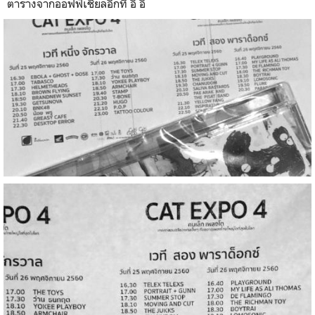
ตารางจากออฟฟิเชียลอีกที อิ อิ