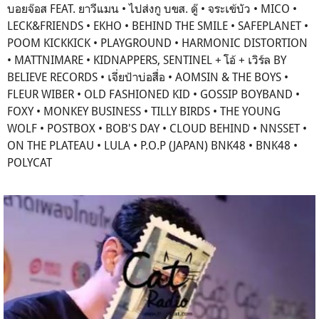
บอยจ๊อส FEAT. ยาวีแมน • ไปส่งกู บขส. ดู๊ • จระเข้บัว • MICO •
LECK&FRIENDS • EKHO • BEHIND THE SMILE • SAFEPLANET •
POOM KICKKICK • PLAYGROUND • HARMONIC DISTORTION
• MATTNIMARE • KIDNAPPERS, SENTINEL + โอ้ + เวิร์ล BY
BELIEVE RECORDS • เจี่ยป้าบ่อสื่อ • AOMSIN & THE BOYS •
FLEUR WIBER • OLD FASHIONED KID • GOSSIP BOYBAND •
FOXY • MONKEY BUSINESS • TILLY BIRDS • THE YOUNG
WOLF • POSTBOX • BOB'S DAY • CLOUD BEHIND • NNSSET •
ON THE PLATEAU • LULA • P.O.P (JAPAN) BNK48 • BNK48 •
POLYCAT