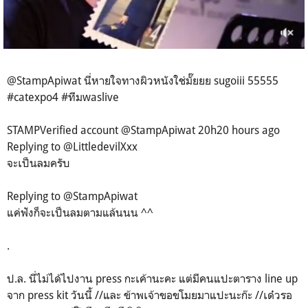
@StampApiwat นี่หายใจทางผิวหนังใช่มั๊ยยย sugoiii 55555
#catexpo4 #ทีมwaslive
STAMP‏Verified account @StampApiwat 20h20 hours ago
Replying to @LittledevilXxx
จะเป็นลมครับ
Replying to @StampApiwat
แค่ฟังก็จะเป็นลมตามแล้นนน ^^
.
ป.ล. นี่ไม่ได้ไปงาน press กะเค้านะคะ แต่มีคนแปะตาราง line up
จาก press kit วันนี้ //และ ข้าพเจ้าขอขโมยมาแปะนะก๊ะ //เด๋วรอ