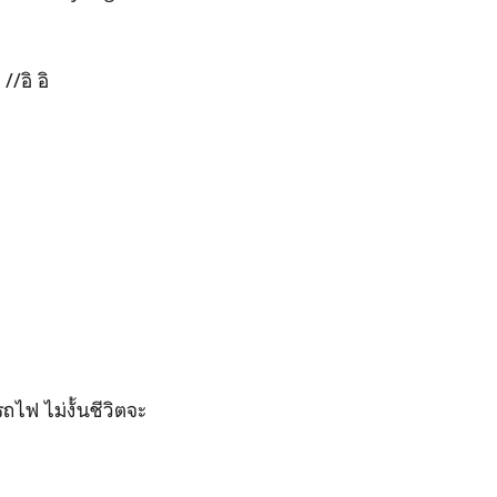
/อิ อิ
ไฟ ไม่งั้นชีวิตจะ