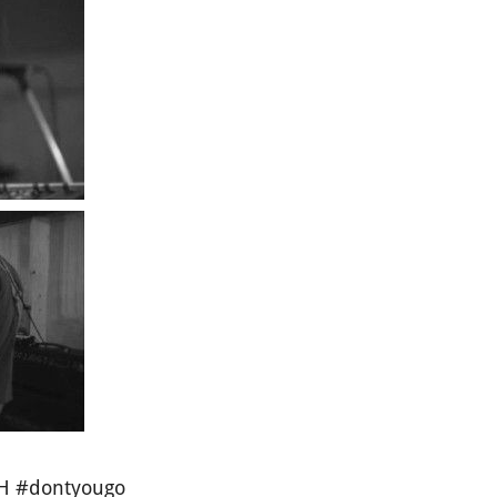
STH #dontyougo