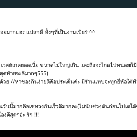
้อยมากแฮะ แปลกดี ทั้งๆที่เป็นงานเบียร์ ^^
 เวสต์เกตฮอลเนี่ย ขนาดไม่ใหญ่เกิน และถึงจะไกลไปหน่อยก็มี
ยวสุดท้ายจะดีมากๆ555)
้วย //หาของกินง่ายดีคือประเด็นค่ะ มีร้านแทบจะทุกยี่ห้อใต้ฟ้าเม
งานวันนี้มากคือเซทวงกันเร็วดีมากค่ะ(ไม่นับช่วงต้นก่อนโปเตโต้
องดีสุดๆอ่ะ รัก !!!