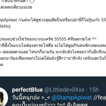
//สิบนาทีก็มีค่า T_T
ฯแค่เพลงเดียวแน่เรย
piwat //แต่จะได้ดูช่วงคุณศิลปินหรือเปล่านี่ก็ไม่รู้นะก๊ะ 5
09xNnj
ชร์ไปจนจบช่วงโชว์ของนางนะครัช 55555 #ทีมตกรถไฟ ^^
ที่ตั้งใจแบบไม่ต้องตกรถไฟคือ จะไม่ได้ดูอภิฯเล่นซักเพลงเลย
ลดีอ่ะ เลยเลยตามเลย ไหนๆก็มาแร้น จะกลับยังไงค่อยว่ากันอีกทีเ
าร้องเพียงพอกะโปเตโต้แล้วรู้สึกว่าน่ารักจัง เท่จังแฮะวันนี้ 
ลล