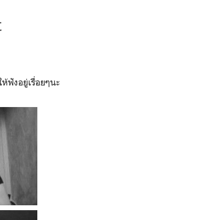
t
ฟังอยู่เรื่อยๆนะ