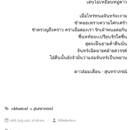
เด่นไม่เหมือนหมู่ดาว
เมื่อไหร่หนอจันทร์จะงาม
ข้าคอยเพราะความโศกเศร้า
ข้าครวญถึงคราว คราเมื่อสองเรา รักเฝ้าพนอต่อกัน
ชื่นหทัยจะเปรียบรักใดชื่น
สุดจะฝืนยามค่ำคืนนั่น
จันทร์เฉิดฉายคล้ายสวรรค์
โอ้คืนนั้นยังจำมั่นว่าแจ่มจันทร์เป็นพยาน
ดาวล้อมเดือน - สุนทราภรณ์
#Musical
# สุนทราภรณ์
26th July 2017, 10:08 am
littledevilxxx