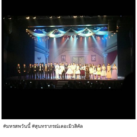
#มหรสพวันนี้ #สุนทราภรณ์เดอะมิวสิคัล