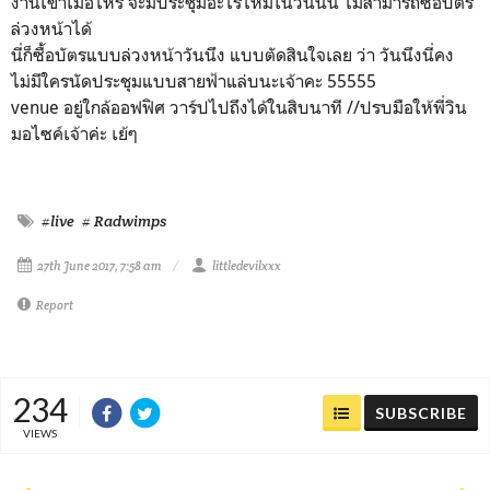
งานเข้าเมื่อไหร่ จะมีประชุมอะไรไหมในวันนั้น ไม่สามารถซื้อบัตร
ล่วงหน้าได้
นี่ก็ซื้อบัตรแบบล่วงหน้าวันนึง แบบตัดสินใจเลย ว่า วันนึงนี่คง
ไม่มีใครนัดประชุมแบบสายฟ้าแล่บนะเจ้าคะ 55555
venue อยู่ใกล้ออฟฟิศ วาร์ปไปถึงได้ในสิบนาที //ปรบมือให้พี่วิน
มอไซค์เจ้าค่ะ เย้ๆ
#live
# Radwimps
27th June 2017, 7:58 am
littledevilxxx
Report
234
SUBSCRIBE
VIEWS