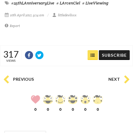
#25thLAnniversaryLive
# LArcenCiel
# LiveViewing
10th April 2017, 9:14 am
littledevilxxx
Report
317
SUBSCRIBE
VIEWS
PREVIOUS
NEXT
0
0
0
0
0
0