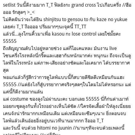
setlist วันนี้ดีงามมาก T_T ฟิลยังกะ grand cross ไปเกือบครึ่ง //ฮือ
อออ รักสุดๆ >_<
ไม่คิดฝันว่าจะได้ยิน shinjitsu to gensou to กับ kaze no yukue
เลยค่ะ T_T งืออออ ปริ่มมากๆนะจุดนี้ TT_TT
แล้วนี่...ลุงโกนคิ้วมาเพื่อ kasou กะ lose control เลยใช่มั๊ยคะ
55555
ถึงสัญญาณดับไปอยู่หลายช่วง แต่ก็โอเคแหละ มันงาน live
โซนครึ่งโรงหลังนี่กรี๊ดและเฮฮากันหนักมากค่ะ หนุกนะ ถึงจะเป็นดู
ไลฟ์ในโรงหนัง แต่ภาพ-เสียงอย่างชัดและโอเคมาก ได้บรรยากาศ
สุด
พอแก่แล้วก็รู้สึกว่าการดูไลฟ์แบบนี้ก็สบายดีชิลดีเหมือนกันแฮะ
55555 //แต่ยังไงก็สู้บรรยากาศจริงๆสดๆในโดมไม่ได้หรอกนะ แต่
แค่นี้ก็ดีงามมากแล้น
แต่ costume ของลุงไม่ผ่านนะคะ บอกเลย 55555 นี่ก็ก่นด่าเมาท์
มอยกะชุดลุงกันทั้งโรงอย่างเห็นได้ชัด //ใครจัดเสื้อผ้าให้ลุงเนี่ยยย
เคนจังน่ารักมากกเหมือนเดิม แต่เหมือนจะซึมๆเนาะ ยิ่งตอนจบ
ไลฟ์แล้วเดินอ้อยอิ่งอยู่บนเวทีนานมากกก งือออ T_T
และวันนี้ จบด้วย hitomi no juunin //นานๆทีจะจบด้วยเพลงนี้
แปลกดีไปอีกแบบ //แต่ก็ดีนะ