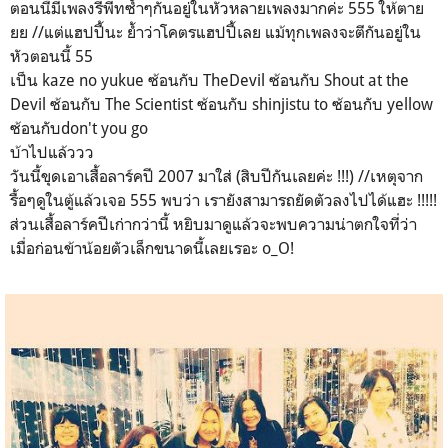
ตอนนี้มีเพลงรีพีทซ้ำๆกันอยู่ในหัวหลายเพลงมากค่ะ 555 ให้ตาย
ยย //แต่แฮปปี้นะ ย้ำว่าโคตรแฮปปี้เลย แม้ทุกเพลงจะตีกันอยู่ใน
หัวตอนนี้ 55
เป็น kaze no yukue ซ้อนกับ TheDevil ซ้อนกับ Shout at the
Devil ซ้อนกับ The Scientist ซ้อนกับ shinjistu to ซ้อนกับ yellow
ซ้อนกับdon't you go
บ้าไปแล้ววว
วันนี้ขุดเอาเสื้อลาร์คปี 2007 มาใส่ (สิบปีกันเลยค่ะ !!!) //เหตุจาก
รื้อๆดูในตู้แล้วเจอ 555 พบว่า เรายังสามารถยัดตัวลงไปได้แฮะ !!!!!
ส่วนเสื้อลาร์คปีเก่ากว่านี้ หยิบมาดูแล้วจะพบความน่าตกใจที่ว่า
เมื่อก่อนข้าน้อยตัวเล็กขนาดนี้เลยเรอะ o_O!