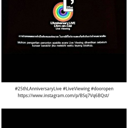
#25thLAnniversaryLive #LiveViewing #dooropen
https://www.instagram.com/p/BSq7Vq6BQst/