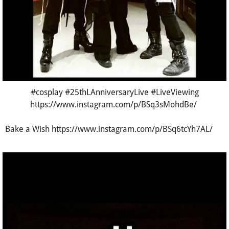
#cosplay #25thLAnniversaryLive #LiveViewing
https://www.instagram.com/p/BSq3sMohdBe/
Bake a Wish https://www.instagram.com/p/BSq6tcYh7AL/