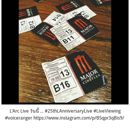
L'Arc Live วันนี้ ... #25thLAnniversaryLive #LiveViewing
#voiceranger https://www.instagram.com/p/BSqpr3qBis9/