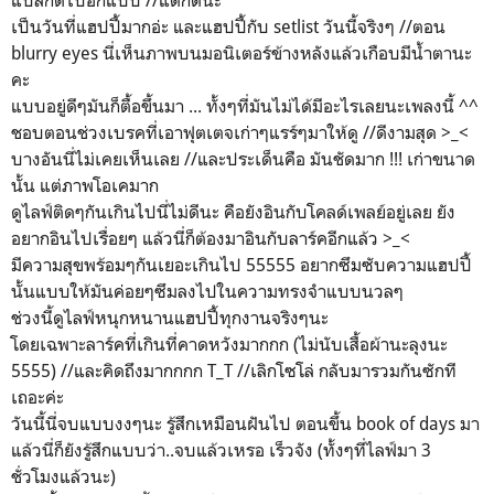
เป็นวันที่แฮปปี้มากอ่ะ และแฮปปี้กับ setlist วันนี้จริงๆ //ตอน
blurry eyes นี่เห็นภาพบนมอนิเตอร์ข้างหลังแล้วเกือบมีน้ำตานะ
คะ
แบบอยู่ดีๆมันก็ตื้อขึ้นมา ... ทั้งๆที่มันไม่ได้มีอะไรเลยนะเพลงนี้ ^^
ชอบตอนช่วงเบรคที่เอาฟุตเตจเก่าๆแรร์ๆมาให้ดู //ดีงามสุด >_<
บางอันนี่ไม่เคยเห็นเลย //และประเด็นคือ มันชัดมาก !!! เก่าขนาด
นั้น แต่ภาพโอเคมาก
ดูไลฟ์ติดๆกันเกินไปนี่ไม่ดีนะ คือยังอินกับโคลด์เพลย์อยู่เลย ยัง
อยากอินไปเรื่อยๆ แล้วนี่ก็ต้องมาอินกับลาร์คอีกแล้ว >_<
มีความสุขพร้อมๆกันเยอะเกินไป 55555 อยากซึมซับความแฮปปี้
นั้นแบบให้มันค่อยๆซึมลงไปในความทรงจำแบบนวลๆ
ช่วงนี้ดูไลฟ์หนุกหนานแฮปปี้ทุกงานจริงๆนะ
โดยเฉพาะลาร์คที่เกินที่คาดหวังมากกก (ไม่นับเสื้อผ้านะลุงนะ
5555) //และคิดถึงมากกกก T_T //เลิกโซโล่ กลับมารวมกันซักที
เถอะค่ะ
วันนี้นี่จบแบบงงๆนะ รู้สึกเหมือนฝันไป ตอนขึ้น book of days มา
แล้วนี่ก็ยังรู้สึกแบบว่า..จบแล้วเหรอ เร็วจัง (ทั้งๆที่ไลฟ์มา 3
ชั่วโมงแล้วนะ)