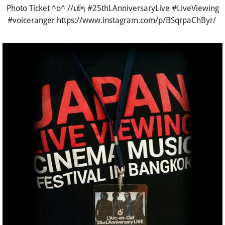
Photo Ticket ^o^ //เย้ๆ #25thLAnniversaryLive #LiveViewing
#voiceranger https://www.instagram.com/p/BSqrpaChByr/