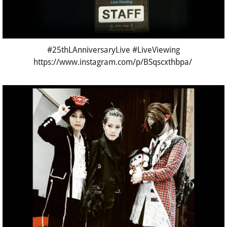
#25thLAnniversaryLive #LiveViewing
https://www.instagram.com/p/BSqscxthbpa/