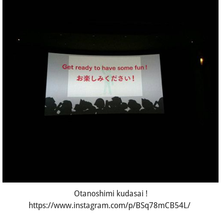
Otanoshimi kudasai !
https://www.instagram.com/p/BSq78mCB54L/