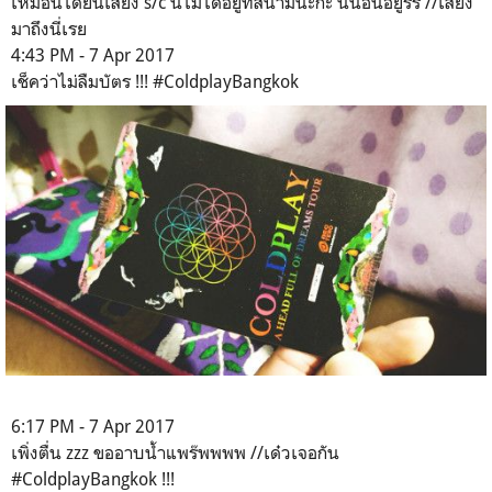
เหมือนได้ยินเสียง s/c นี่ไม่ได้อยู่ที่สนามนะก๊ะ นี่นอนอยู่รร //เสียง
มาถึงนี่เรย
4:43 PM - 7 Apr 2017
เช็คว่าไม่ลืมบัตร !!! #ColdplayBangkok
6:17 PM - 7 Apr 2017
เพิ่งตื่น zzz ขออาบน้ำแพร๊พพพพ //เด๋วเจอกัน
#ColdplayBangkok !!!