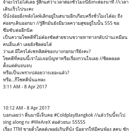
จำอะไรไม่ได้เลย รู้สึกแค่ว่าเวลาสองชั่วโมงนี่ยังกะสองนาที //เวลา
เดินเร็วไปนะคะ
นี่นั่งอ้อยอิ่งหลังไลฟ์เลิกอยู่ในสนามอีกเกือบครึ่งชั่วโมงได้อ่ะ ถึง
ค่อยๆเดินออกมา //รู้สึกมันยังมีมวลความสุขอยู่ในนั้น 555 ขอ
ซึมซับต่ออีกนิด
เป็นความโชคดีที่ไม่ต้องซัดส่ายขวนขวายหาทางกลับบ้านเหมือน
คนอื่นเค้า เลยยังชิลต่อได้
ว่าแต่ มีใครได้เซทลิสต์ของบางกอกมารึยังคะ?
โชคดีที่คอนนี้เราไม่เจอปัญหาหรือเรื่องกวนใจเลย //ชิลตลอด
ตั้งแต่ต้นจนจบ
หรือเป็นเพราะปล่อยวางเยอะแล้ว?
หรือ...ก็โชคดีนั่นแหละ
3:11 AM - 8 Apr 2017
10:12 AM - 8 Apr 2017
บอกเลยว่า ตื่นมานี่เจ็บคอ #ColdplayBangkok //แล้ววันนี้จะไป
sing along กะ #WeAreX ต่อด้วยนะ 55555
เรื่อง TTM ขายตั๋วโคลด์เพลย์เกินที่นั่ง นี่อยากให้มีคนฟ้อง สคบ ซัก