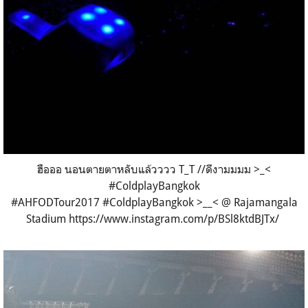
ฮือออ นอนตายตาหลับแล้วววว T_T //ดีงามมมม >_<
#ColdplayBangkok
#AHFODTour2017 #ColdplayBangkok >__< @ Rajamangala
Stadium https://www.instagram.com/p/BSl8ktdBJTx/