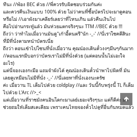
ทีนะ //ฟ้อง BEC ด้วย //พี่ควรรับผิดชอบร่วมกันค่ะ
และควรคืนเงินแบบ 100% ด้วย ไม่ว่าคนที่ซื้อบัตรไปจะมาดูคอน
หรือไม่ //เอาผังมาเคลียร์เลยว่าที่ไหนเกิน แล้วคืนเงินไป
คือไปอ่านกระทู้แล้ว มันห่วยแตกจริงๆนะ TTM //BEC ด้วย !!!
ถึงว่า ว่าทำไมเมื่อวานมันดู"เก้าอี้ดนตรี"นัก -_-' //นี่เราโชคดีสินะ
ที่มีที่นั่งตามหน้าบัตรเนี่ย
ถึงว่า ตอนเข้าไปโซนที่นั่งเมื่อวาน คุณน้องเดินตั๋วงงๆมึนๆกันมาก
//ตอนแรกมีบอกว่าบัตรเราไม่มีที่นั่งด้วย (แต่ตอนนั้นไม่เอะใจ
อะไร)
แต่นี่จองเองกะมือ แถมจำผังได้ คุณน้องเดินตั๋วนำพาไปผิดที่ มัน
เลยดูเหมือนไม่มีที่นั่ง -_-' //นี่เลยหาที่นั่งเองนะครัช
ค่ะ เมื่อวาน TL เต็มไปด้วย coldplay //และ วันนี้กับพรุ่งนี้ TL ก็เต็ม
ไปด้วย L'Arc //>_<
แต่เมื่อวานที่ราชมังคนอินโดกะมาเลย์เยอะจริงๆนะ แต่ก็ดีค่ะ มา
ช่วยถมให้เต็มสเตเดียม เพราะคนไทยจองตั๋วไปดูที่อื่นกันหมดแล้ว
555
คือกว่าพี่จะประกาศว่าลงบางกอกด้วย ที่อื่นเค้าจองบัตรไปหมด
แระไง ^^
ชอบความเต็มของราชมังฯเมื่อวานมาก ทั้งคน ทั้งบรรยากาศ //