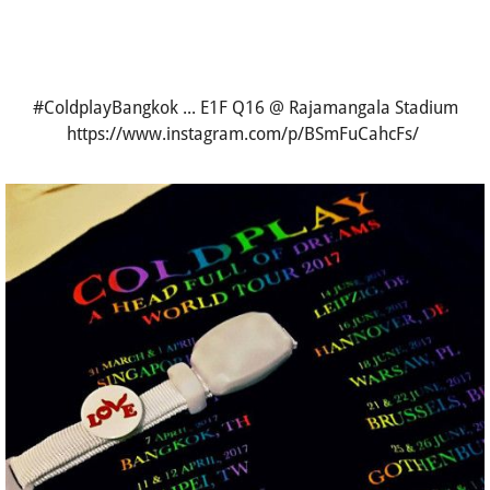
#ColdplayBangkok ... E1F Q16 @ Rajamangala Stadium
https://www.instagram.com/p/BSmFuCahcFs/