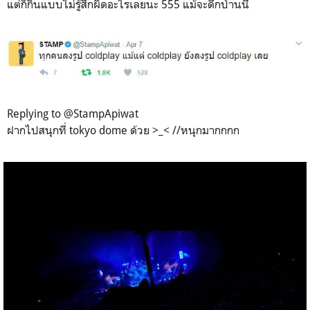
แต่ก็กินแบบไม่รู้สึกผิดอะไรเลยนะ 555 แม้จะดึกป่านนี้
Replying to @StampApiwat
ฝากไปสนุกที่ tokyo dome ด้วย >_< //หนุกมากกกก