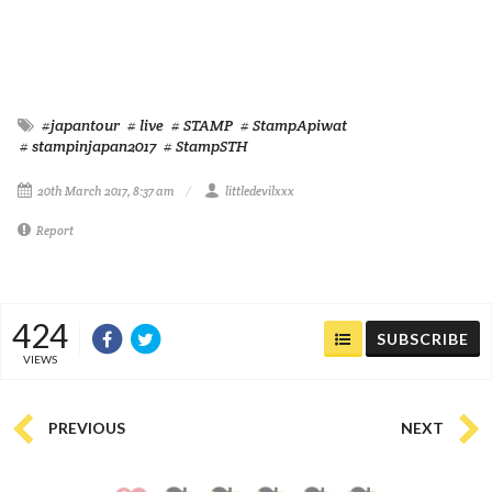
#japantour
# live
# STAMP
# StampApiwat
# stampinjapan2017
# StampSTH
20th March 2017, 8:37 am
littledevilxxx
Report
424
SUBSCRIBE
VIEWS
PREVIOUS
NEXT