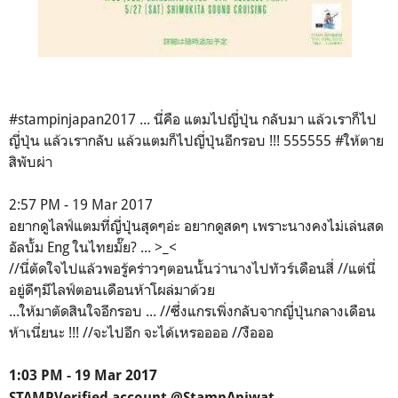
#stampinjapan2017 ... นี่คือ แตมไปญี่ปุ่น กลับมา แล้วเราก็ไป
ญี่ปุ่น แล้วเรากลับ แล้วแตมก็ไปญี่ปุ่นอีกรอบ !!! 555555 #ให้ตาย
สิพับผ่า
2:57 PM - 19 Mar 2017
อยากดูไลฟ์แตมที่ญี่ปุ่นสุดๆอ่ะ อยากดูสดๆ เพราะนางคงไม่เล่นสด
อัลบั้ม Eng ในไทยมั๊ย? ... >_<
//นี่ตัดใจไปแล้วพอรู้คร่าวๆตอนนั้นว่านางไปทัวร์เดือนสี่ //แต่นี่
อยู่ดีๆมีไลฟ์ตอนเดือนห้าโผล่มาด้วย
...ให้มาตัดสินใจอีกรอบ ... //ซึ่งแกรเพิ่งกลับจากญี่ปุ่นกลางเดือน
ห้าเนี่ยนะ !!! //จะไปอีก จะได้เหรออออ //งือออ
1:03 PM - 19 Mar 2017
STAMP‏Verified account @StampApiwat