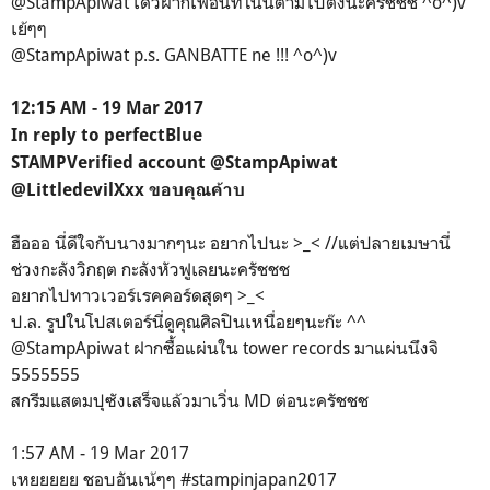
@StampApiwat เด๋วฝากเพื่อนที่โน่นตามไปติ่งนะครัชชช ^o^)v
เย้ๆๆ
@StampApiwat p.s. GANBATTE ne !!! ^o^)v
12:15 AM - 19 Mar 2017
In reply to perfectBlue
STAMP‏Verified account @StampApiwat
@LittledevilXxx ขอบคุณค้าบ
ฮือออ นี่ดีใจกับนางมากๆนะ อยากไปนะ >_< //แต่ปลายเมษานี่
ช่วงกะลังวิกฤต กะลังหัวฟูเลยนะครัชชช
อยากไปทาวเวอร์เรคคอร์ดสุดๆ >_<
ป.ล. รูปในโปสเตอร์นี่ดูคุณศิลปินเหนื่อยๆนะก๊ะ ^^
@StampApiwat ฝากซื้อแผ่นใน tower records มาแผ่นนึงจิ
5555555
สกรีมแสตมปุซังเสร็จแล้วมาเวิ่น MD ต่อนะครัชชช
1:57 AM - 19 Mar 2017
เหยยยยย ชอบอันเน้ๆๆ #stampinjapan2017