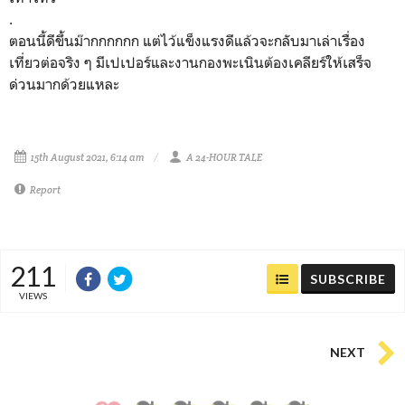
.
ตอนนี้ดีขึ้นม๊ากกกกกก แต่ไว้แข็งแรงดีแล้วจะกลับมาเล่าเรื่อง
เที่ยวต่อจริง ๆ มีเปเปอร์และงานกองพะเนินต้องเคลียร์ให้เสร็จ
ด่วนมากด้วยแหละ
15th August 2021, 6:14 am
A 24-HOUR TALE
Report
211
SUBSCRIBE
VIEWS
NEXT