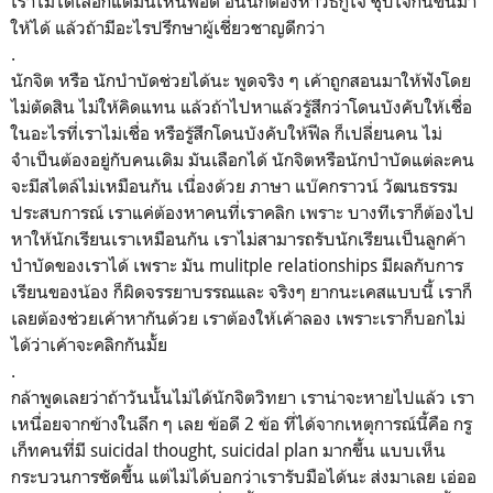
เราไม่ได้เลือกแต่มันเห็นพอดี อันนี้ก็ต้องหาวิธีกู้ใจ ชุบใจกันขึ้นมา
ให้ได้ แล้วถ้ามีอะไรปรึกษาผู้เชี่ยวชาญดีกว่า
.
นักจิต หรือ นักบำบัดช่วยได้นะ พูดจริง ๆ เค้าถูกสอนมาให้ฟังโดย
ไม่ตัดสิน ไม่ให้คิดแทน แล้วถ้าไปหาแล้วรู้สึกว่าโดนบังคับให้เชื่อ
ในอะไรที่เราไม่เชื่อ หรือรู้สึกโดนบังคับให้ฟีล ก็เปลี่ยนคน ไม่
จำเป็นต้องอยู่กับคนเดิม มันเลือกได้ นักจิตหรือนักบำบัดแต่ละคน
จะมีสไตล์ไม่เหมือนกัน เนื่องด้วย ภาษา แบ๊คกราวน์ วัฒนธรรม
ประสบการณ์ เราแค่ต้องหาคนที่เราคลิก เพราะ บางทีเราก็ต้องไป
หาให้นักเรียนเราเหมือนกัน เราไม่สามารถรับนักเรียนเป็นลูกค้า
บำบัดของเราได้ เพราะ มัน mulitple relationships มีผลกับการ
เรียนของน้อง ก็ผิดจรรยาบรรณและ จริงๆ ยากนะเคสแบบนี้ เราก็
เลยต้องช่วยเค้าหากันด้วย เราต้องให้เค้าลอง เพราะเราก็บอกไม่
ได้ว่าเค้าจะคลิกกันมั้ย
.
กล้าพูดเลยว่าถ้าวันนั้นไม่ได้นักจิตวิทยา เราน่าจะหายไปแล้ว เรา
เหนื่อยจากข้างในลึก ๆ เลย ข้อดี 2 ข้อ ที่ได้จากเหตุการณ์นี้คือ กรู
เก็ทคนที่มี suicidal thought, suicidal plan มากขึ้น แบบเห็น
กระบวนการชัดขึ้น แต่ไม่ได้บอกว่าเรารับมือได้นะ ส่งมาเลย เอ่ออ