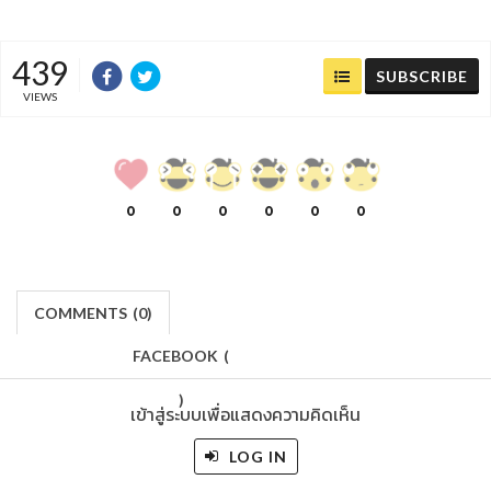
439
SUBSCRIBE
VIEWS
0
0
0
0
0
0
COMMENTS
(
0)
FACEBOOK
(
)
เข้าสู่ระบบเพื่อแสดงความคิดเห็น
LOG IN