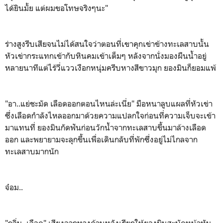
ได้ยินมั้ย แต่ผมขอโทษจริงๆนะ"
ร่างสูงรีบเสียจนไม่ได้สนใจว่าตอนที่เขาคุกเข่าข้างทะเลสาบนั้น
หัวเข่ากระแทกเข้ากับหินคมเข้าเต็มๆ หลังจากนั่งมองผืนน้ำอยู่
หลายนาทีแต่ไร้วี่แววเงือกหนุ่มครีบหางสีขาวมุก ยองมินก็ยอมแพ้
"อา..แย่ชะมัด เลือดออกตอนไหนล่ะเนี่ย" มือหนาลูบแผลที่หัวเข่า
ซึ่งเลือดกำลังไหลออกมาด้วยความแปลกใจก่อนที่ความเจ็บจะเข้า
มาแทนที่ ยองมินกัดฟันก่อนวักน้ำจากทะเลสาบขึ้นมาล้างเลือด
ออก และพยายามจะลุกขึ้นเพื่อเดินกลับที่พักซึ่งอยู่ไม่ไกลจาก
ทะเลสาบมากนัก
จ๋อม..
"กลิ่น..เลือด" เสียงจากทางด้านหลังเรียกให้ยองมินสะบัดหน้าหัน