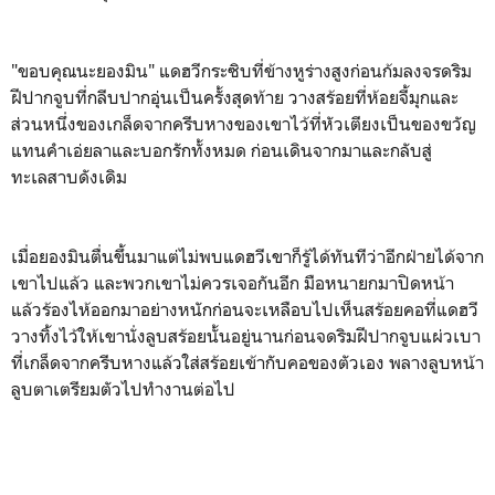
"ขอบคุณนะยองมิน" แดฮวีกระซิบที่ข้างหูร่างสูงก่อนก้มลงจรดริม
ฝีปากจูบที่กลีบปากอุ่นเป็นครั้งสุดท้าย วางสร้อยที่ห้อยจี้มุกและ
ส่วนหนึ่งของเกล็ดจากครีบหางของเขาไว้ที่หัวเตียงเป็นของขวัญ
แทนคำเอ่ยลาและบอกรักทั้งหมด ก่อนเดินจากมาและกลับสู่
ทะเลสาบดังเดิม
เมื่อยองมินตื่นขึ้นมาแต่ไม่พบแดฮวีเขาก็รู้ได้ทันทีว่าอีกฝ่ายได้จาก
เขาไปแล้ว และพวกเขาไม่ควรเจอกันอีก มือหนายกมาปิดหน้า
แล้วร้องไห้ออกมาอย่างหนักก่อนจะเหลือบไปเห็นสร้อยคอที่แดฮวี
วางทิ้งไว้ให้เขานั่งลูบสร้อยนั้นอยู่นานก่อนจดริมฝีปากจูบแผ่วเบา
ที่เกล็ดจากครีบหางแล้วใส่สร้อยเข้ากับคอของตัวเอง พลางลูบหน้า
ลูบตาเตรียมตัวไปทำงานต่อไป