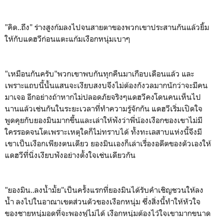
"คิด..ถึง" ร่างสูงก้มลงไปจนสายตาของพวกเขาประสานกันแล้วยิ้ม
ให้กับแดฮวีก่อนแตะแก้มเงือกหนุ่มเบาๆ
"เหมือนกันครับ"พวกเขาพบกันทุกคืนมาเกือบเดือนแล้ว และ
เพราะแถบนี้นั้นแสนจะเงียบสงบจึงไม่ต้องกังวลมากนักว่าจะมีคน
มาเจอ อีกอย่างถ้าหากไม่ปลอดภัยจริงๆแดฮวีคงโดนคนเห็นไป
นานแล้วเช่นกันในระยะเวลาที่ทำความรู้จักกัน แดฮวีเริ่มเปิดใจ
พูดคุยกับยองมินมากขึ้นและเล่าให้ฟังว่าพี่น้องเงือกของเขาไม่มี
ใครรอดจนโตเพราะเหตุใดก็ไม่ทราบได้ ทั้งทะเลสาบแห่งนี้จึงมี
เขาเป็นเงือกเพียงตนเดียว ยองมินเองก็เล่าเรื่องอดีตของตัวเองให้
แดฮวีที่นิ่งเงียบฟังอย่างตั้งใจเช่นเดียวกัน
"ยองมิน..ลงน้ำมั้ย"เป็นครั้งแรกที่ยองมินได้รับคำเชิญชวนให้ลง
น้ำ ลงไปในอาณาเขตส่วนตัวของเงือกหนุ่ม ซึ่งสิ่งนี้ทำให้หัวใจ
ของชายหนุ่มอดที่จะพองฟูไม่ได้ เงือกหนุ่มต้องไว้ใจเขามากขนาด