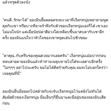
แล้วทรุดตัวลงนั่ง
"คนดี..รักษาได้" ยองมินยิ้มตลอดระยะเวลาที่เงือกหนุ่มพยายามพูด
คุยกับเขา หรือบางทีอาจรำพึงกับตัวของเงือกหนุ่มเองก็ได้ เขาเอง
ไม่แน่ใจนัก แต่เมื่อนัยน์ตาสีม่วงใสเหลือบขึ้นมาสบตากับเขาอีก
ครั้ง ยองมินแน่ใจว่าหัวใจของเขาหยุดเต้นไปชั่วขณะ
"ตาคุณ..กับครีบของคุณสวยมากเลยครับ" เงือกหนุ่มเม้มปากก่อน
หลบสายตายองมินแล้วทำท่าจะผลุบหายไปใต้ทะเลสาบอีกครั้ง
"ไม่ๆๆๆ อย่าไปนะครับ ผมไม่ได้คิดร้ายกับคุณ ผมจะไม่บอกใครว่า
เจอคุณที่นี่"
ยองมินยื่นมือออกไปคล้ายกับจะจับเงือกหนุ่มไว้แต่ยังไม่ทันได้
สัมผัสผิวของเงือกหนุ่ม มือเย็นๆก็ยื่นมาแตะมืออุ่นของยองมินเสีย
ก่อน