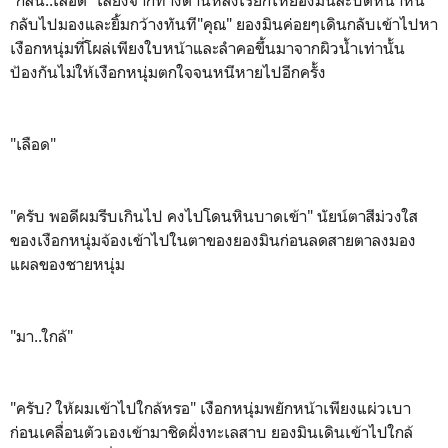
กลับไปมองและยิ้มกว้างทันที"คุณ" ยองมินค่อยๆเดินกลับเข้าไปหา
เงือกหนุ่มที่โผล่เพียงใบหน้าและลำคอขึ้นมาจากผิวน้ำเท่านั้น
ป้องกันไม่ให้เงือกหนุ่มตกใจจนหนีหายไปอีกครั้ง
"เลือด"
"ครับ พอดีผมรีบเกินไป คงไปโดนหินบาดเข้า" นัยน์ตาสีม่วงใส
ของเงือกหนุ่มจ้องเข้าไปในตาของยองมินก่อนลดสายตาลงมอง
แผลของชายหนุ่ม
"มา..ใกล้"
"ครับ? ให้ผมเข้าไปใกล้หรอ" เงือกหนุ่มพยักหน้าเพียงแผ่วเบา
ก่อนเคลื่อนตัวเองเข้ามาชิดฝั่งทะเลสาบ ยองมินเดินเข้าไปใกล้