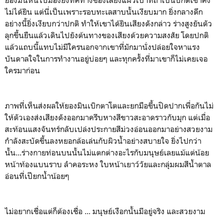
ไม่ได้ยิน แต่นี่เป็นเพราะรอบทะเลสาบนั้นเงียบมาก ยิ่งกลางดึก
อย่างนี้ยิ่งเงียบกว่าปกติ ทำให้เขาได้ยินเสียงดังกล่าว ร่างสูงยันตัว
ลุกขึ้นยืนแล้วเดินไปยังต้นทางของเสียงด้วยความสงสัย โดยปกติ
แล้วแถบนี้แทบไม่มีใครนอกจากเขาที่มักมานั่งปล่อยใจหาแรง
บันดาลใจในการทำงานอยู่บ่อยๆ และทุกครั้งที่มาเขาก็ไม่เคยเจอ
ใครมาก่อน
ภาพที่เห็นส่งผลให้ยองมินเบิกตาโตและยกมือขึ้นปิดปากเพื่อกันไม่
ให้ตัวเองส่งเสียงดังออกมาครีบหางสีขาวสะอาดราวกับมุก แต่เมื่อ
สะท้อนแสงจันทร์กลับเปล่งประกายสีม่วงอ่อนออกมาอย่างสวยงาม
กำลังสะบัดขึ้นลงหยอกล้อเล่นกับผิวน้ำอย่างสบายใจ ยิ่งไปกว่า
นั้น...ร่างกายท่อนบนนั้นไม่แตกต่างอะไรกับมนุษย์เลยแม้แต่น้อย
หน้าท้องแบนราบ ลำคอระหง ใบหน้าเยาว์วัยและกลุ่มผมสีน้ำตาล
อ่อนที่เปียกน้ำน้อยๆ
ไม่อยากเชื่อแต่ก็ต้องเชื่อ ... มนุษย์เงือกนั้นมีอยู่จริง และสวยงาม