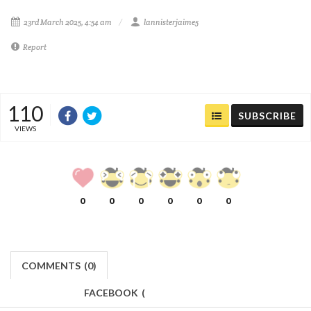
23rd March 2025, 4:54 am
lannisterjaime5
Report
110
SUBSCRIBE
VIEWS
0
0
0
0
0
0
COMMENTS
(
0)
FACEBOOK
(