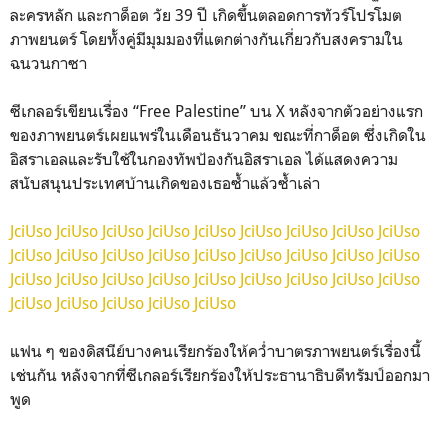
ละครหลัก และกาด็อต วัย 39 ปี เกิดขึ้นตลอดการทัวร์โปรโมต
ภาพยนตร์ โดยทั้งคู่มีมุมมองที่แตกต่างกันเกี่ยวกับสงครามใน
ฉนวนกาซา
ซีเกลอร์เขียนเรื่อง “Free Palestine” บน X หลังจากตัวอย่างแรก
ของภาพยนตร์เผยแพร่ในเดือนธันวาคม ขณะที่กาด็อต ซึ่งเกิดใน
อิสราเอลและรับใช้ในกองทัพป้องกันอิสราเอล ได้แสดงความ
สนับสนุนประเทศบ้านเกิดของเธอซ้ำแล้วซ้ำเล่า
JciUso
JciUso
JciUso
JciUso
JciUso
JciUso
JciUso
JciUso
JciUso
JciUso
JciUso
JciUso
JciUso
JciUso
JciUso
JciUso
JciUso
JciUso
JciUso
JciUso
JciUso
JciUso
JciUso
JciUso
JciUso
JciUso
JciUso
JciUso
JciUso
JciUso
JciUso
JciUso
แฟน ๆ ของดิสนีย์บางคนเรียกร้องให้คว่ำบาตรภาพยนตร์เรื่องนี้
เช่นกัน หลังจากที่ซีเกลอร์เรียกร้องให้ประธานาธิบดีทรัมป์ออกมา
พูด