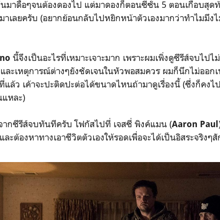
ึ้นมาดื้อๆจนต้องดองไป แต่มาดองก็ตอนซีซั่น 5 ตอนเกือบสุด
อมาเลยครับ (อยากย้อนกลับไปหยิกหน้าตัวเองมากว่าทำไมมึงไม
นี้จึงเป็นอะไรที่เหมาะเจาะมาก เพราะผมเพิ่งดูซีรีส์จบไปไ
ino
คร และเหตุการณ์ต่างๆยังชัดเจนในหัวพอสมควร ผมก็นึกไม่ออกเห
ี่แล้ว เค้าจะปะติดปะต่อได้ขนาดไหนถ้ามาดูเรื่องนี้ (ซึ่งก็คงไป
ั่นแหละ)
จากซีรีส์จบทันทีครับ โฟกัสไปที่ เจสซี่ พิงค์แมน (
Aaron Paul
และต้องหาทางเอาชีวิตตัวเองให้รอดเพื่อจะได้เป็นอิสระจริงๆสั