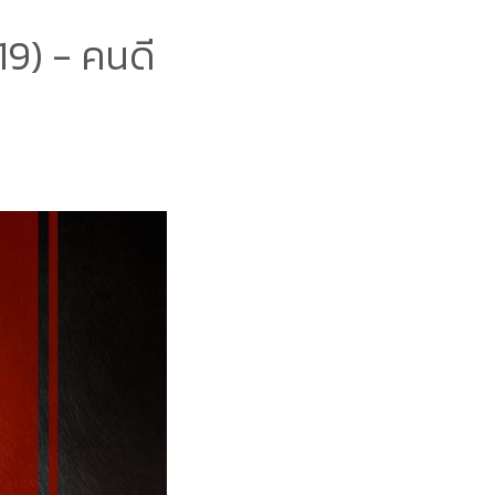
9) - คนดี