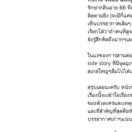
รักษากลิ่นอาย BB ที่
ติดตามยิ่ง (จะมีก็แค
เห็นบรรยากาศเดิมๆ 
เรียกได้ว่าถ้าคนที่
ยังรู้สึกคิดถึงมากๆเล
ในแง่ของการสานต่อเร
side story ที่มีจุดมุ
สเกลใหญ่ๆลืมไปได้เ
สรุปเลยนะครับ หนังท
เรื่องนี้จะเข้าใจเรื
ของตัวละครและเหตุกา
และที่สำคัญที่สุดคือ
บรรยากาศเก่าๆแน่