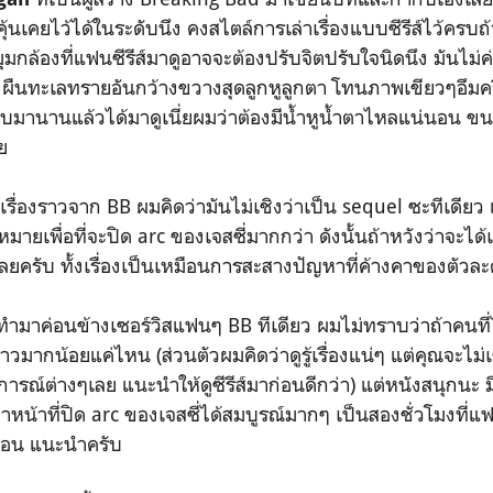
คุ้นเคยไว้ได้ในระดับนึง คงสไตล์การเล่าเรื่องแบบซีรีส์ไว้ครบถ้
่มุมกล้องที่แฟนซีรีส์มาดูอาจจะต้องปรับจิตปรับใจนิดนึง มันไม่
ผืนทะเลทรายอันกว้างขวางสุดลูกหูลูกตา โทนภาพเขียวๆอึมคร
ดูจบมานานแล้วได้มาดูเนี่ยผมว่าต้องมีน้ำหูน้ำตาไหลแน่นอน ขน
ย
ื่องราวจาก BB ผมคิดว่ามันไม่เชิงว่าเป็น sequel ซะทีเดียว 
่งหมายเพื่อที่จะปิด arc ของเจสซี่มากกว่า ดังนั้นถ้าหวังว่าจะได้เ
ลยครับ ทั้งเรื่องเป็นเหมือนการสะสางปัญหาที่ค้างคาของตัวล
ำมาค่อนข้างเซอร์วิสแฟนๆ BB ทีเดียว ผมไม่ทราบว่าถ้าคนที่ไม่
่องราวมากน้อยแค่ไหน (ส่วนตัวผมคิดว่าดูรู้เรื่องแน่ๆ แต่คุณจะไม
รณ์ต่างๆเลย แนะนำให้ดูซีรีส์มาก่อนดีกว่า) แต่หนังสนุกนะ ม
ทำหน้าที่ปิด arc ของเจสซี่ได้สมบูรณ์มากๆ เป็นสองชั่วโมงที่แฟน
นอน แนะนำครับ