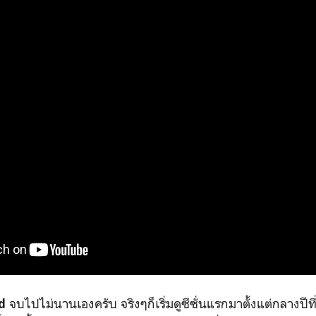
จบไปไม่นานเองครับ จริงๆก็เริ่มดูซีซั่นแรกมาตั้งแต่กลางปีที่แ
d