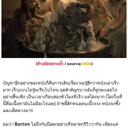
(
ช้างน้อยอาบน้ำ
/ source:
IMDb
)
ปัญหาอีกอย่างของหนังก็คือการเดินเรื่อง ผมรู้สึกว่าหนังเล่าเร็ว
มาก เร็วแบบไม่รู้จะรีบไปไหน จุดสำคัญๆบางอันก็ถูกละเลยไป
อย่างสิ้นเชิง เป็นเวลาเกือบสองชั่วโมงที่เร็ว แต่โล่งมาก (โล่งในที่
นี้คือเนื้อหามันไม่มีอะไรเลย) ถ้าขยี้สักหน่อยนะมึ้งงงง หนังจะซึ้ง
และเด็ดดวงมาก
ผมว่า
ไม่ถึงกับมือตกอย่างที่หลายๆรีวิวว่ากัน เพียงแค่
Burton