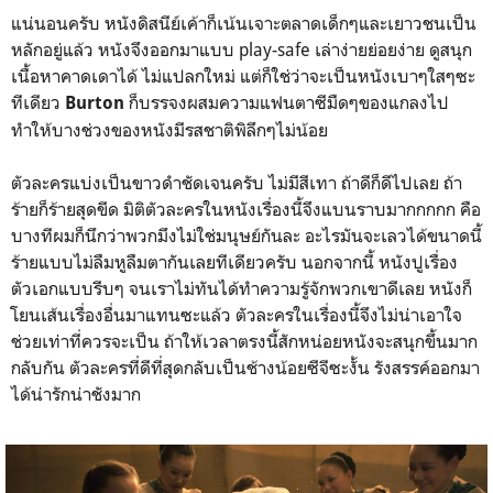
แน่นอนครับ หนังดิสนีย์เค้าก็เน้นเจาะตลาดเด็กๆและเยาวชนเป็น
หลักอยู่แล้ว หนังจึงออกมาแบบ play-safe เล่าง่ายย่อยง่าย ดูสนุก
เนื้อหาคาดเดาได้ ไม่แปลกใหม่ แต่ก็ใช่ว่าจะเป็นหนังเบาๆใสๆซะ
ทีเดียว
ก็บรรจงผสมความแฟนตาซีมืดๆของแกลงไป
Burton
ทำให้บางช่วงของหนังมีรสชาติพิลึกๆไม่น้อย
ตัวละครแบ่งเป็นขาวดำชัดเจนครับ ไม่มีสีเทา ถ้าดีก็ดีไปเลย ถ้า
ร้ายก็ร้ายสุดขีด มิติตัวละครในหนังเรื่องนี้จึงแบนราบมากกกกก คือ
บางทีผมก็นึกว่าพวกมึงไม่ใช่มนุษย์กันละ อะไรมันจะเลวได้ขนาดนี้
ร้ายแบบไม่ลืมหูลืมตากันเลยทีเดียวครับ นอกจากนี้ หนังปูเรื่อง
ตัวเอกแบบรีบๆ จนเราไม่ทันได้ทำความรู้จักพวกเขาดีเลย หนังก็
โยนเส้นเรื่องอื่นมาแทนซะแล้ว ตัวละครในเรื่องนี้จึงไม่น่าเอาใจ
ช่วยเท่าที่ควรจะเป็น ถ้าให้เวลาตรงนี้สักหน่อยหนังจะสนุกขึ้นมาก
กลับกัน ตัวละครที่ดีที่สุดกลับเป็นช้างน้อยซีจีซะงั้น รังสรรค์ออกมา
ได้น่ารักน่าชังมาก