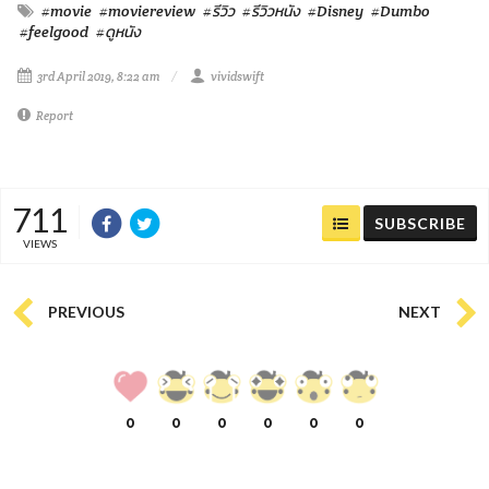
#movie
#moviereview
#รีวิว
#รีวิวหนัง
#Disney
#Dumbo
#feelgood
#ดูหนัง
3rd April 2019, 8:22 am
vividswift
Report
711
SUBSCRIBE
VIEWS
PREVIOUS
NEXT
0
0
0
0
0
0