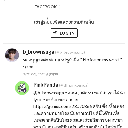
FACEBOOK
(
)
เข้าสู่ระบบเพื่อแสดงความคิดเห็น
LOG IN
b_brownsuga
(@b_brownsuga)
ขออนุญาตค่ะ ท่อนแรปชูก้าคือ " No ice on my wrist "
นะคะ
24th May 2021, 9:58 pm
PinkPanda
(@df_pinkpanda)
@b_brownsuga
ขออนุญาติครับ พอดีว่าเรา ได้นำ
lyric ของตัวเพลงมาจาก
https://genius.com/23070866 ครับ ซึ่งเนื้อเพลง
และความหมายโดยนัยจากเวปไซต์นี้ได้รับเนื้อ
เพลงจากศิลปินโดยตรงและร่วมถึงการ verify มา
จาก นัมจุนและจีมินครับ จริงๆ ผมจึงมันใจว่าเนื้อ