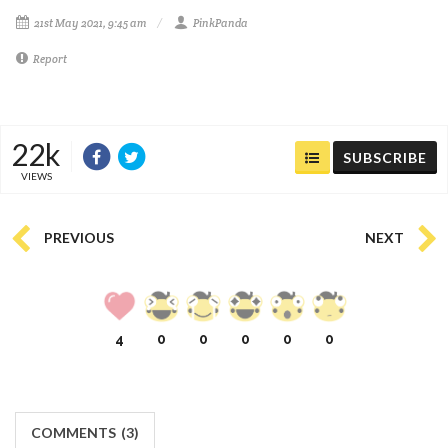
21st May 2021, 9:45 am
PinkPanda
Report
22k
SUBSCRIBE
VIEWS
PREVIOUS
NEXT
4
0
0
0
0
0
COMMENTS
(
3)