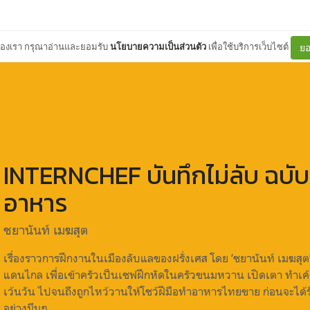
ต์ของเรา กรุณาอ่านและยอมรับ
นโยบายความเป็นส่วนตัว
เพื่อใช้บริการเว็บไซต์
ยอ
INTERNCHEF บันทึกไม่ลับ ฉบับ
อาหาร
ชยานันท์ เมฆสุต
เรื่องราวการฝึกงานในเมืองลับแลของฝรั่งเศส โดย ‘ชยานันท์ เมฆสุต
แดนไกล เพื่อเข้าครัวเป็นเชฟฝึกหัดในครัวขนมหวาน เปิดเตา ทำเค
เว้นวัน ไปจนถึงถูกไหว้วานให้โชว์ฝีมือทำอาหารไทยขาย ก่อนจะได
อย่างมึนๆ