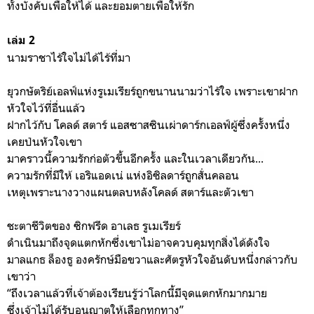
ทั้งบังคับเพื่อให้ได้ และยอมตายเพื่อให้รัก
เล่ม 2
นามราชาไร้ใจไม่ได้ไร้ที่มา
ยุวกษัตริย์เอลฟ์แห่งรูเมเรียร์ถูกขนานนามว่าไร้ใจ เพราะเขาฝาก
หัวใจไว้ที่อื่นแล้ว
ฝากไว้กับ โคลด์ สตาร์ แอสซาสซินเผ่าดาร์กเอลฟ์ผู้ซึ่งครั้งหนึ่ง
เคยป่นหัวใจเขา
มาคราวนี้ความรักก่อตัวขึ้นอีกครั้ง และในเวลาเดียวกัน...
ความรักที่มีให้ เอริแอดเน่ แห่งอิซิลดาร์ถูกสั่นคลอน
เหตุเพราะนางวางแผนตลบหลังโคลด์ สตาร์และตัวเขา
ชะตาชีวิตของ ซิกฟรีด อาเลธ รูเมเรียร์
ดำเนินมาถึงจุดแตกหักซึ่งเขาไม่อาจควบคุมทุกสิ่งได้ดังใจ
มาลแกธ ล็องธู องครักษ์มือขวาและศัตรูหัวใจอันดับหนึ่งกล่าวกับ
เขาว่า
“ถึงเวลาแล้วที่เจ้าต้องเรียนรู้ว่าโลกนี้มีจุดแตกหักมากมาย
ซึ่งเจ้าไม่ได้รับอนุญาตให้เลือกทุกทาง”