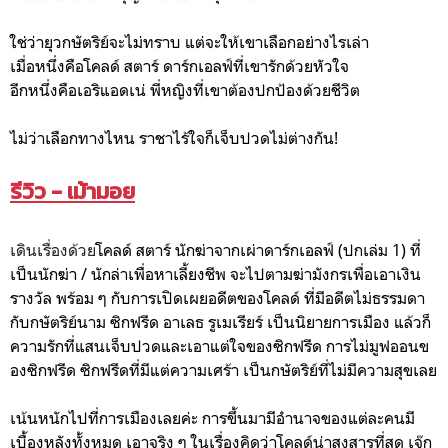
ใช่ว่ายุวกษัตริย์จะไม่ทราบ แต่จะให้เขาเลือกอย่างไรเล่า
เมื่อหนึ่งคือโคลด์ สตาร์ ดาร์กเอลฟ์ที่เขารักด้วยหัวใจ
อีกหนึ่งคือเอริแอดเน่ พี่หญิงที่เขาต้องปกป้องด้วยชีวิต
ไม่ว่าเลือกทางไหน ราชาไร้ใจก็เจ็บปวดไม่ต่างกัน!
รีวิว - เม้ามอย
เดินเรื่องด้วย
โคลด์ สตาร์ นักฆ่าจากเผ่าดาร์กเอลฟ์ (ปกเล่ม 1) ที่
เป็นนักฆ่า / นักล่าเพื่อหาเลี้ยงชีพ จะไปตามฆ่ามังกรเพื่อเอาเงิน
รางวัล พร้อม ๆ กับการเปิดเผยอดีตของโคลด์ ที่มีอดีตไม่ธรรมดา
กับกษัตริย์นาม
ซิกฟรีด อาเลธ รูเมเรียร์ เป็นนิยายการเมือง แล้วก็
ความรักที่แสนเจ็บปวดและเอาแต่ใจของซิกฟรีด การไม่มูฟออนข
องซิกฟรีด ซิกฟรีดที่มีแต่ความเศร้า เป็นกษัตริย์ที่ไม่มีความสุขเลย
เน้นหนักไปที่การเมืองเลยค่ะ การขึ้นมามีอำนาจของแต่ละคนมี
เบื้องหลังทั้งหมด เอาจริง ๆ ในเรื่องคิดว่าโคลด์น่าสงสารที่สุด เจ๊ก