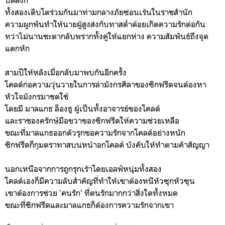
ทั้งสองเติบโตร่วมกันมาท่ามกลางภัยซ่อนเร้นในราชสำนัก
ความผูกพันทำให้นายผู้สูงส่งกับทาสต่ำต้อยเกิดความรักต่อกัน
ทว่าไม่นานชะตากลับพรากทั้งคู่ให้แยกห่าง ความสัมพันธ์ถึงจุด
แตกหัก
สามปีให้หลังเมื่อกลับมาพบกันอีกครั้ง
โคลด์ก่อความวุ่นวายในการล่ามังกรศิลาของซิกฟรีดจนต้องหา
หัวใจมังกรมาชดใช้
โดยมี มาลแกธ ล็องธู ผู้เป็นทั้งอาจารย์ของโคลด์
และราชองครักษ์มือขวาของซิกฟรีดให้ความช่วยเหลือ
ขณะที่มาลแกธออกตัวรุกขอความรักจากโคลด์อย่างหนัก
ซิกฟรีดก็กุมตราทาสบนหน้าอกโคลด์ บังคับให้ทำตามคำสัญญา
นอกเหนือจากการถูกรุกเร้าโดยเอลฟ์หนุ่มทั้งสอง
โคลด์เองก็มีความลับสำคัญที่ทำให้เขาต้องหนีหัวซุกหัวซุน
เขาต้องการช่วย 'คนรัก' ที่ตนรักมากกว่าสิ่งใดทั้งหมด
ขณะที่ซิกฟรีดและมาลแกธก็ต้องการความรักจากเขา