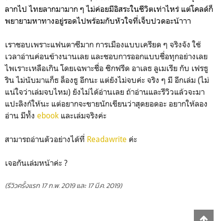
ลากไป ไทยลากมามาก ๆ ไม่ค่อยมีอิสระในชีวิตเท่าไหร่ แต่โคลด์ก็
พยายามหาทางอยู่รอดไปพร้อมกับหัวใจที่เจ็บปวดอะน้าาา
เราชอบเพราะแฟนตาซีมาก การเมืองแบบเครียด ๆ จริงจัง ใช้
เวลาอ่านค่อนข้างนานเลย และชอบการออกแบบชื่อทุกอย่างเลย
ไพเราะเหลือเกิน โดยเฉพาะชื่อ ซิกฟรีด อาเลธ ลูเมเรีย กับ เฟรธู
ริน ไม่นับมาแก็ธ ล็องธู อีกนะ แต่ยังไม่จบค่ะ จริง ๆ มี อีกเล่ม (ไม่
แน่ใจว่าเล่มจบไหม) ยังไม่ได้อ่านเลย ถ้าอ่านและรีวิวแล้วจะมา
แปะลิงก์ให้นะ แต่อยากจะขายนักเขียนว่าสุดยอดอะ อยากให้ลอง
อ่าน มีทั้ง
ebook
และเล่มจริงค่ะ
สามารถอ่านตัวอย่างได้ที่
Readawrite
ค่ะ
เจอกันเล่มหน้าค่ะ ?
(รีวิวครั้งแรก 17 ก.พ. 2019 และ 17 มี.ค.
2019)