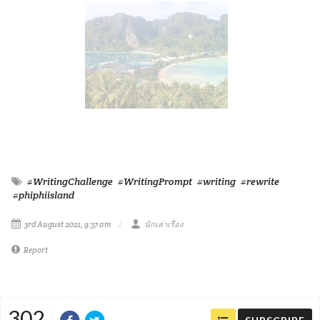
#WritingChallenge
#WritingPrompt
#writing
#rewrite
#phiphiisland
3rd August 2021, 9:37 am
นักเล่าเรื่อง
Report
302