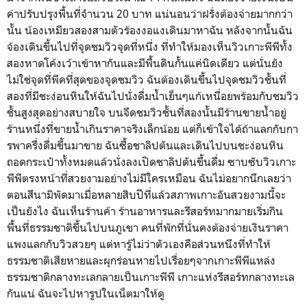
ค่าปรับปรุงพื้นที่จำนวน 20 บาท แน่นอนว่าฝรั่งต้องจ่ายมากกว่า
นั้น น้องเหมียวสองสามตัวร้องงอแงเดินมาหาฉัน หลังจากนั้นฉัน
จ้องเดินขึ้นไปที่จุดชมวิวจุดที่หนึ่ง ที่ทำให้มองเห็นวิวเกาะพีพีทั้ง
สองหาดโค้งเว้าเข้าหากันและมีพื้นดินกั้นแค่นิดเดียว แต่นั่นยัง
ไม่ใช่จุดที่พีคที่สุดของจุดชมวิว ฉันต้องเดินขึ้นไปจุดชมวิวชั้นที่
สองที่มีชะง่อนหินให้ฉันไปนั่งดื่มน้ำเย็นๆแก้เหนื่อยพร้อมกับชมวิว
ชั้นสูงสุดอย่างสบายใจ บนจึดชมวิวชั้นที่สองนั้นมีร้านขายน้ำอยู่
ร้านหนึ่งที่ขายน้ำเกินราคาจริงเล็กน้อย แต่ก็เข้าใจได้ถ้าแลกกับกา
รพาครื่งดื่มขึ้นมาขาย ฉันซื้อชาลิปตันและเดินไปบนชะง่อนหิน
ถอดกระเป๋าทั้งหมดแล้วนั่งลงเปิดชาลิปตันขึ้นดื่ม ซาบซับวิวเกาะ
พีพีตรงหน้าที่สวยงามอย่างไม่มีใครเหมือน ฉันไม่อยากนึกเลยว่า
ตอนสึนามิพัดมาเมื่อหลายสิบปีที่แล้วสภาพเกาะอันสวยงามนี้จะ
เป็นยังไง ฉันเห็นร้านค้า ร้านอาหารและรีสอร์ทมากมายเริ่มกิน
พื้นที่ธรรมชาติขึ้นไปบนภูเขา คนที่พักที่นั่นคงต้องจ่ายเงินราคา
แพงแลกกับวิวสวยๆ แต่หารู้ไม่ว่าตัวเองคือส่วนหนึงที่ทำให้
ธรรมชาติเสียหายและผุกร่อนหายไปเรื่อยๆจากเกาะพีพีแหล่ง
ธรรมชาติกลางทะเลกลายเป็นเกาะพีพี เกาะแห่งรีสอร์ทกลางทะเล
กันแน่ ฉันจะไปหารูปในเน็ตมาให้ดู