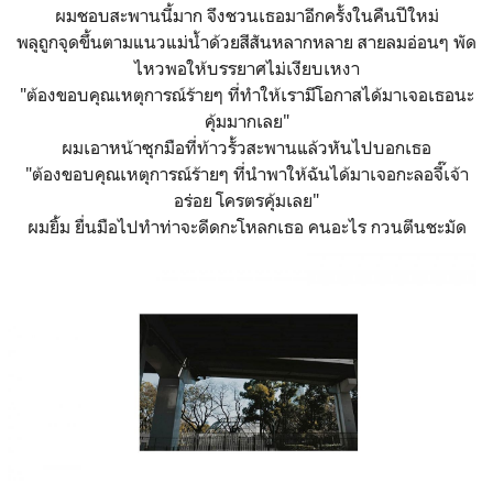
ผมชอบสะพานนี้มาก จึงชวนเธอมาอีกครั้งในคืนปีใหม่
พลุถูกจุดขึ้นตามแนวแม่น้ำด้วยสีสันหลากหลาย สายลมอ่อนๆ พัด
ไหวพอให้บรรยาศไม่เงียบเหงา
"ต้องขอบคุณเหตุการณ์ร้ายๆ ที่ทำให้เรามีโอกาสได้มาเจอเธอนะ
คุ้มมากเลย"
ผมเอาหน้าซุกมือที่ท้าวรั้วสะพานแล้วหันไปบอกเธอ
"ต้องขอบคุณเหตุการณ์ร้ายๆ ที่นำพาให้ฉันได้มาเจอกะลอจี๊เจ้า
อร่อย โครตรคุ้มเลย"
ผมยิ้ม ยื่นมือไปทำท่าจะดีดกะโหลกเธอ คนอะไร กวนตีนชะมัด