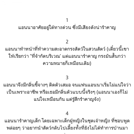
1
แอนนาอาศัยอยู่ใต้ทางด่วน ซึ่งมีเสียงดังน่ารำคาญ
2
แอนนาทำหน้าที่ทำความสะอาดกรงสัตว์ในสวนสัตว์ (เดี๋ยวนี้เขา
ให้เรียกว่า "ที่จำกัดบริเวณ' แต่แอนนารำคาญ กรงมันสั้นกว่า
ความหมายก็เหมือนเดิม)
3
แอนนาจึงมีกลิ่นขี้จางๆ ติดตัวเสมอ จนแฟนแอนนาเริ่มไม่แน่ใจว่า
เป็นเพราะอาชีพ หรือเธอมีกลิ่นตัวแบบนี้จริงๆ (แอนนาเองก็ไม่
แน่ใจเหมือนกัน แต่รู้สึกรำคาญจัง)
4
แอนนารำคาญเด็ก โดยเฉพาะเด็กผู้หญิงในชุดเจ้าหญิง ที่ชอบพูด
พล่อยๆ ว่าอยากนำสัตว์กลับไปเลี้ยงทั้งที่ยังไม่ได้ทำการบ้านมา