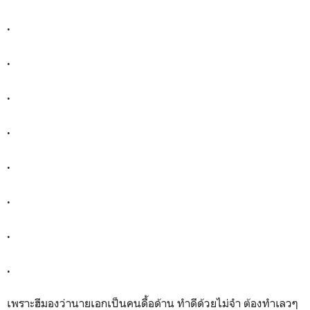
.
.
.
.
.
.
.
.
เพราะฮีมองว่านายเอกเป็นคนดื้อด้าน ทำดีด้วยไม่จำ ต้องทำเลวๆ