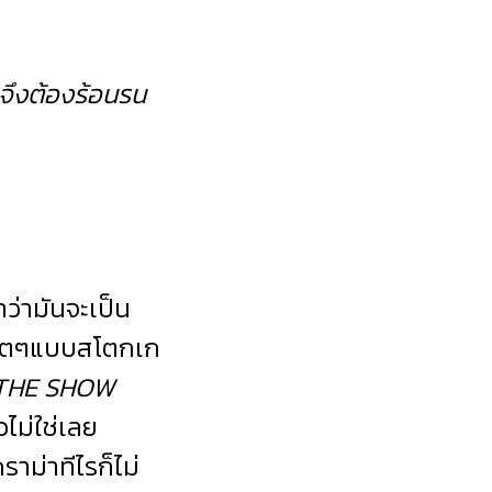
ู จึงต้องร้อนรน
่ามันจะเป็น
จิตๆแบบสโตกเก
 (THE SHOW
ไม่ใช่เลย
ราม่าทีไรก็ไม่