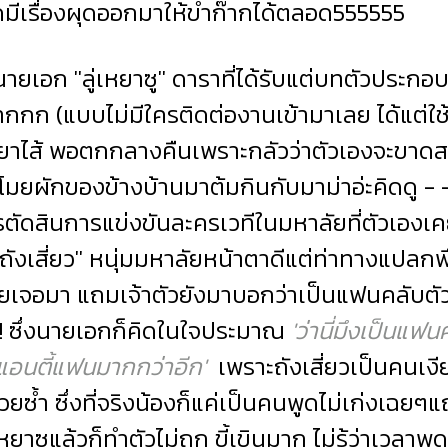
มีเรื่องผุดออกมาให้ขำก๊ากได้ตลอด555555
ยเอก ''ลู่เหยาซู'' ดาราที่ได้รับแต่บทตัวประกอ
ากกก (แบบไม่มีใครติดต่องานเข้ามาเลย ได้แต่ใช้ช
อยาไส้ พอตกกลางคืนเพราะกลัวว่าตัวเองจะขา
มยผักของข้างบ้านมาต้มกินกับมาม่าอ่ะคิดดู - -)
ัดสินการแข่งขันละครเวทีในมหาลัยที่ตัวเองเคยเ
ังเสี่ยว'' หนุ่มมหาลัยหน้าตาดีแต่ท่าทางแปลกพ
คยเจอมา แถมเจ้าตัวยังมาบอกว่าเป็นแฟนคลับตัว
! ซึ่งนายเอกก็คิดในใจประมาณ
'ว่านี่มึงเป็นแฟ
แอนตี้แฟนมากกว่าอีก'
เพราะถังเสี่ยวเป็นคนเ
ยซ้ำ ซึ่งที่จริงน้องก็แค่เป็นคนพูดไม่เก่งเฉยๆ
าซูแล้วก็ทำตัวไม่ถูก ขี้เขินมาก ไม่รู้ว่าเวลาพู