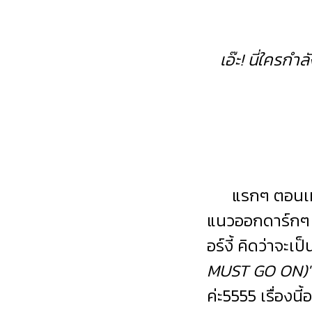
เอ๊ะ! นี่ใครกำ
แรกๆ ตอนเห็นป
แนวออกดาร์กๆ 
อร์งี้ คิดว่าจะเ
MUST GO ON)
ค่ะ5555 เรื่องนี