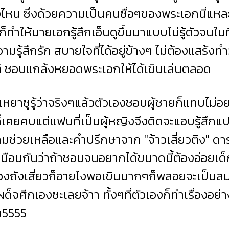
ไหน ซึ่งด้วยความเป็นคนซื่อๆของพระเอกนี่แหละท
ทำให้นายเอกรู้สึกเอ็นดูขึ้นมาแบบไม่รู้ตัวจนในท
ามรู้สึกรัก สบายใจที่ได้อยู่ข้างๆ ไม่ต้องแสร้งท
 ชอบแกล้งหยอดพระเอกให้ได้เขินเล่นตลอด
ูรู้ว่าจริงๆแล้วตัวเองชอบผู้ชายก็แทบไม่อยา
็เคยคบแต่แฟนที่เป็นผู้หญิงจึงติดจะแอบรู้สึกแป
มช่วยเหลือและคำปรึกษาจาก ''จ้าวเสี่ยวติง'' ดารา
หมือนกันว่าถ้าชอบจนอยากได้ขนาดนี้ต้องอ่อยเด็
องถังเสี่ยวก็อายไงพอเขินมากๆก็พลอยจะเป็นลม
ด็จศีกเองซะเลยจ้าา ทั้งๆที่ตัวเองก็ทำเรื่องอย่า
น5555