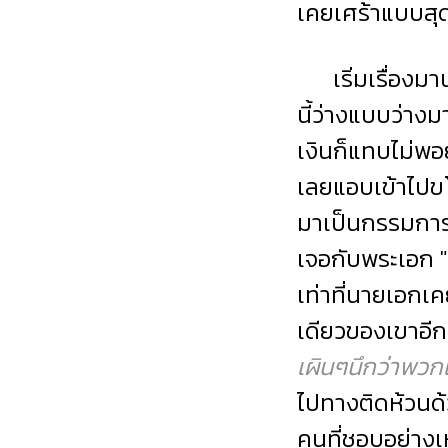
เคยเศร้าแบบสุด
เริ่มเรื่องมานา
นี้ว่างแบบว่างม
เงินก็แทบไม่พ
เลยแอบเข้าไปขโ
มาเป็นกรรมการต
เจอกับพระเอก "ถ
เท่าที่นายเอกเ
เดียวของเขาอีก
เผินๆนึกว่าพวก
ไปทางติดห้วนด้ว
คนที่ชอบอย่างเหย