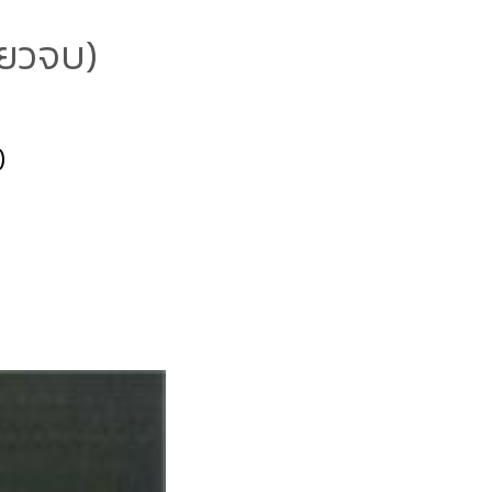
ียวจบ)
)