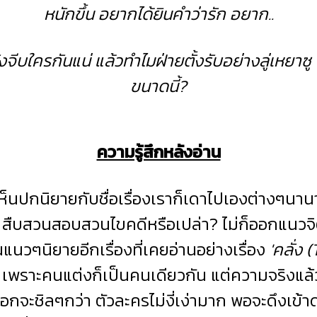
หนักขึ้น อยากได้ยินคำว่ารัก อยาก..
ลังจีบใครกันแน่ แล้วทำไมฝ่ายตั้งรับอย่างลู่เหยาซ
ขนาดนี้?
ความรู้สึกหลังอ่าน
กนิยายกับชื่อเรื่องเราก็เดาไปเองต่างๆนานาว
สืบสวนสอบสวนไขคดีหรือเปล่า? ไม่ก็ออกแนว
ป็นแนวๆนิยายอีกเรื่องที่เคยอ่านอย่างเรื่อง
'คลั่ง
'
เพราะคนแต่งก็เป็นคนเดียวกัน แต่ความจริงแล้ว
้ออกจะชิลๆกว่า ตัวละครไม่งี่เง่ามาก พอจะดึงเข้าด