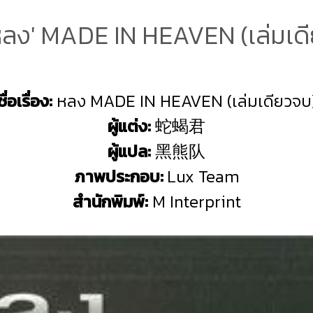
 'หลง' MADE IN HEAVEN (เล่มเด
ชื่อเรื่อง:
หลง MADE IN HEAVEN (เล่มเดียวจบ
ผู้แต่ง:
蛇蝎君
ผู้แปล:
黑熊队
ภาพประกอบ:
Lux Team
สำนักพิมพ์:
M Interprint