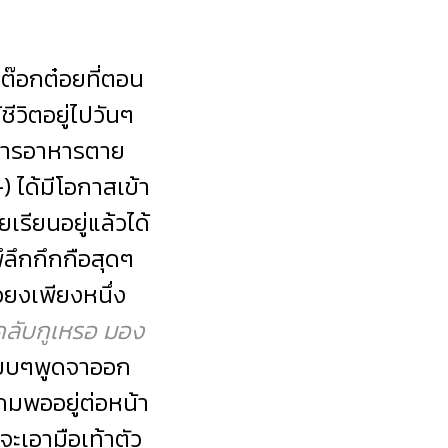
บต๊อกต๋อยที่ตอน
ีวิตอยู่ไปวันๆ
ดสารอาหารตาย
 ได้มีโอกาสเข้า
รียนอยู่แล้วได้
ึลึกกึกกือสุดๆ
ยงเพียงหนึ่ง
นคลับกูเหรอ มอง
งียบๆพูดจาออก
แถมพออยู่ต่อหน้า
ดจะเอามือเท้าตัว