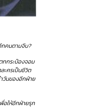
งอีกคนตามจีบ?
ตกกระป๋องจอม
ทละครเป็นชีวิต
ะจำวันของอีกฝ่าย
่อให้อีกฝ่ายรุก