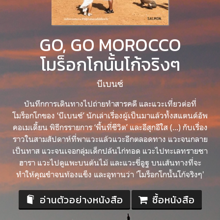
GO, GO MOROCCO
โมร็อกโกนั้นโก้จริงๆ
บีเบนซ์
บันทึกการเดินทางไปถ่ายทำสารคดี และแวะเที่ยวต่อที่
โมร็อกโกของ ‘บีเบนซ์’ นักเล่าเรื่องผู้เป็นมาแล้วทั้งสแตนด์อัพ
คอเมเดี้ยน พิธีกรรายการ ‘พื้นที่ชีวิต’ และอีสุกอีใส (...) กับเรื่อง
ราวในสามสัปดาห์ที่พาแวะแล้วแวะอีกตลอดทาง แวะจนกลาย
เป็นทาส แวะจนเจอกลุ่มเด็กปล้นไก่ทอด แวะไปทะเลทรายซา
ฮารา แวะไปดูแพะบนต้นไม้ และแวะขี่อูฐ บนเส้นทางที่จะ
ทำให้คุณขำจนท้องแข็ง และอุทานว่า 'โมร็อกโกนั้นโก้จริงๆ'
อ่านตัวอย่างหนังสือ
ซื้อหนังสือ