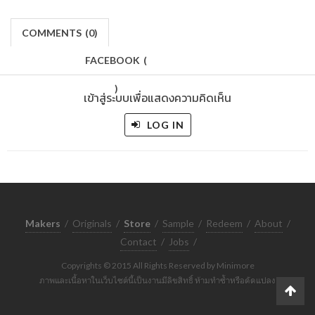
COMMENTS
(
0)
FACEBOOK
(
)
เข้าสู่ระบบเพื่อแสดงความคิดเห็น
LOG IN
Makers
/
Originals
/
Store
/
Sample
/
Redeem
/
About
/
Contact
/
Jobs
/
Copyrights © 2015 All Rights Reserved by Minimore
ภาพและเนื้อหาในเว็บไซต์นี้เป็นงานมีลิขสิทธิ์ ห้ามทำซ้ำหรือดัดแปลง