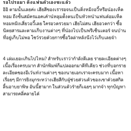
รอไปรอมา ติ่งแฟนตัวเองซะแล้ว
อิอิ ตามนั้นเลยค่ะ เฮียสีของเรารอจนเป็นติ่งหมิงอวี้หรือน้องเห็ด
หอม ถึงขั้นสมัครแอคเค้าน์หลุมตั้งตนเป็นหัวหน้าแฟนด้อมเห็ด
หอมหมิงเสี่ยวอวี้เลย ใครอวดรวยมา เฮียไม่สน เฮียอวดกว่า ซื้อ
นิตยสารและตามเก็บงานต่างๆ ที่น้องไปเป็นพรีเซ็นเตอร์ จนบ้าน
ที่อยู่เก็บไม่พอ โชว์รวยด้วยการซื้อวิลล่าหลังนึงไว้เก็บเลยจ้า
4 เล่มเยอะเกินไปไหม? สำหรับเราว่ากำลังดีเลย รายละเอียดต่างๆ
เนื้อเรื่องครบมาก สำนักพิมพ์ก็แปลออกมาดีทีเดียว ช่วงที่บอกราย
ละเอียดของอีเว้นท์งานต่างๆ ของนายเอกเราจะครบมาก เนื้อหา
เรื่อยๆ มีการยิงมุกระหว่างเฮียสีกับผู้ช่วยส่วนตัวของเขาด้วยสกิล
ลิ้นอาบยาพิษ อันนี้ฮามาก ในส่วนตัวร้ายก็เฉยๆ มากจ้า ทุกปัญหา
สามารถคลี่คลายได้