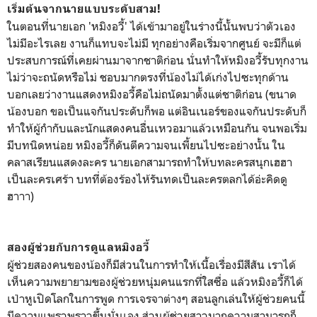
เริ่มต้นจากนายแบบระดับสาม!
ในตอนที่นายเอก 'หมิงอวี้' ได้เข้ามาอยู่ในร่างนี้นั้นพบว่าตัวเอง
ไม่มีอะไรเลย งานก็แทบจะไม่มี ทุกอย่างคือเริ่มจากศูนย์ จะมีก็แต่
ประสบการณ์ที่เคยผ่านมาจากชาติก่อน นั่นทำให้หมิงอวี้รับทุกงาน
ไม่ว่าจะถนัดหรือไม่ ชอบมากตรงที่น้องไม่ได้เก่งไปซะทุกด้าน
บอกเลยว่างานแสดงหมิงอวี้คือไม่ถนัดมาตั้งแต่ชาติก่อน (ขนาด
น้องบอก ขอเป็นแจกันประดับก็พอ แต่อินเนอร์ของแจกันประดับก็
ทำให้ผู้กำกับและนักแสดงคนอื่นเหวอมาแล้วเหมือนกัน จนพอเริ่ม
มีบทนิดหน่อย หมิงอวี้ก็ดันตีความจนเพี้ยนไปซะอย่างนั้น ใน
คลาสเรียนแสดงละคร นายเอกสามารถทำให้บทละครสนุกเฮฮา
เป็นละครเศร้า บทที่ต้องร้องไห้รันทดเป็นละครตลกได้อ่ะคิดดู
ฮาาา)
สองผู้ช่วยกับการดูแลหมิงอวี้
ผู้ช่วยสองคนของน้องก็มีส่วนในการทำให้เนื้อเรื่องมีสีสัน เราได้
เห็นความพยายามของผู้ช่วยหนุ่มคนแรกที่ใสซื่อ แล้วหมิงอวี้ก็ได้
เป่าหูเปิดโลกในการพูด การเจรจาต่างๆ สอนลูกเล่นให้ผู้ช่วยคนนี้
มีความแพรวพราวขึ้นนั่นเอง ส่วนผู้ช่วยสาวมากความสามารถก็