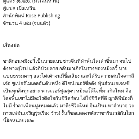
ผู้แต่ง 莫晨欢 (มั่วเฉินหวน)
ผู้แปล เมิ่งเหวิน
สำนักพิมพ์ Rose Publishing
จำนวน 4 เล่ม (จบแล้ว)
เรื่องย่อ
ชาติก่อนหมิงอวี้เป็นนายแบบชาวจีนที่ฝ่าฟันไต่เต้าขึ้นมา จนไป
ดังทางยุโรป แล้วก็ป่วยตาย กลับมาเกิดในร่างของหมิงอวี้ นาย
แบบธรรมดาๆ และไต่เต้าจนมีชื่อเสียง และได้รับความสนใจจากสี
เจ๋อ ซูเปอร์โมเดลอันดับหนึ่ง ดีไซน์เนอร์ชื่อดัง หุ้นส่วนเอเจนซี่
เป็นทุกสิ่งทุกอย่าง พาวเวอร์ฟูลสุดๆ หมิงอวี้ดีใจที่มาเกิดใหม่ คือ
โดยพื้นเขาไม่มีอะไรติดใจกับชีวิตก่อน ได้ใช้ชีวิตที่ดี ญาติพี่น้องก็
ไม่มี ร่ำลาเพื่อนฝูงหมดแล้ว มาถึงชีวิตใหม่ จีนเป็นมหาอำนาจ วง
การแฟชันเจริญรุ่งเรือง ว้าว! งั้นก็ขอแสดงพลังราชารันเวย์กับโลก
นี้สักหน่อยเถอะ