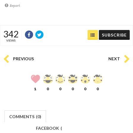
Report
342
SUBSCRIBE
VIEWS
PREVIOUS
NEXT
1
0
0
0
0
0
COMMENTS
(
0)
FACEBOOK
(