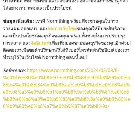
ประสิทธิภาพมากยิ่งขึ้น และตอบสนองต่อความต้องการของลูกค้า
ได้อย่างเหมาะสมและเป็นประโยชน์
เราที่ Normthing พร้อมที่จะช่วยคุณในการ
ข้อมูลเพิ่มเติม:
วางแผน ออกแบบ และ
จัดการเว็บไซต์
ของคุณให้มีประสิทธิภาพ
และเป็นประโยชน์ต่อธุรกิจของคุณ พร้อมทั้งช่วยในการปรับปรุง
การตลาด และ
จัดอีเว้นท์
เพื่อเพิ่มยอดขายของธุรกิจของคุณอีกด้วย!
ติดต่อเราเพื่อขอคำปรึกษาฟรีได้ที่เบอร์โทรศัพท์หรืออีเมล์ของเรา
ที่ระบุไว้ในเว็บไซต์ Normthing ตอนนี้เลย!
Reference:
https://www.normthing.com/2024/02/08/8-
%e0%b9%80%e0%b8%97%e0%b8%84%e0%b8%99%e0%b
8%b4%e0%b8%84%e0%b8%aa%e0%b8%b3%e0%b8%ab%
e0%b8%a3%e0%b8%b1%e0%b8%9a%e0%b8%81%e0%b8
%b2%e0%b8%a3%e0%b9%83%e0%b8%8a%e0%b9%89%e
0%b9%80%e0%b8%a7%e0%b9%87%e0%b8%9a/