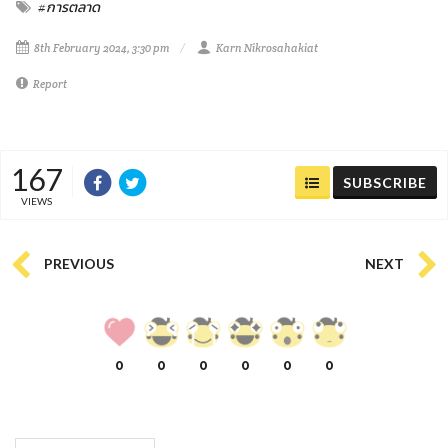
#การตลาด
8th February 2024, 3:30 pm
Karn Nikrosahakiat
Report
167
SUBSCRIBE
VIEWS
PREVIOUS
NEXT
0
0
0
0
0
0