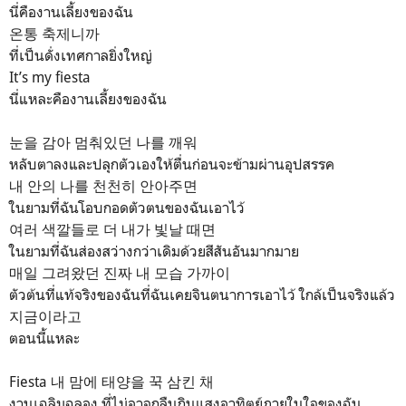
นี่คืองานเลี้ยงของฉัน
온통 축제니까
ที่เป็นดั่งเทศกาลยิ่งใหญ่
It’s my fiesta
นี่แหละคืองานเลี้ยงของฉัน
눈을 감아 멈춰있던 나를 깨워
หลับตาลงและปลุกตัวเองให้ตื่นก่อนจะข้ามผ่านอุปสรรค
내 안의 나를 천천히 안아주면
ในยามที่ฉันโอบกอดตัวตนของฉันเอาไว้
여러 색깔들로 더 내가 빛날 때면
ในยามที่ฉันส่องสว่างกว่าเดิมด้วยสีสันอันมากมาย
매일 그려왔던 진짜 내 모습 가까이
ตัวต้นที่แท้จริงของฉันที่ฉันเคยจินตนาการเอาไว้ ใกล้เป็นจริงแล้ว
지금이라고
ตอนนี้แหละ
Fiesta 내 맘에 태양을 꾹 삼킨 채
งานเฉลิมฉลอง ที่ไม่อาจกลืนกินแสงอาทิตย์ภายในใจของฉัน