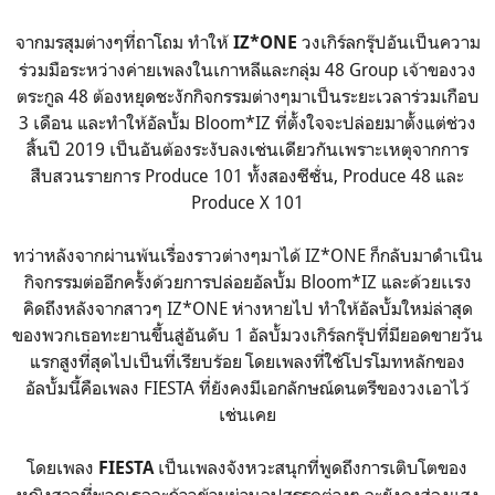
จากมรสุมต่างๆที่ถาโถม ทำให้
วงเกิร์ลกรุ๊ปอันเป็นความ
IZ*ONE
ร่วมมือระหว่างค่ายเพลงในเกาหลีและกลุ่ม 48 Group เจ้าของวง
ตระกูล 48 ต้องหยุดชะงักกิจกรรมต่างๆมาเป็นระยะเวลาร่วมเกือบ
3 เดือน และทำให้อัลบั้ม Bloom*IZ ที่ตั้งใจจะปล่อยมาตั้งแต่ช่วง
สิ้นปี 2019 เป็นอันต้องระงับลงเช่นเดียวกันเพราะเหตุจากการ
สืบสวนรายการ Produce 101 ทั้งสองซีซั่น, Produce 48 และ
Produce X 101
ทว่าหลังจากผ่านพ้นเรื่องราวต่างๆมาได้ IZ*ONE ก็กลับมาดำเนิน
กิจกรรมต่ออีกครั้งด้วยการปล่อยอัลบั้ม Bloom*IZ และด้วยเเรง
คิดถึงหลังจากสาวๆ IZ*ONE ห่างหายไป ทำให้อัลบั้มใหม่ล่าสุด
ของพวกเธอทะยานขึ้นสู่อันดับ 1 อัลบั้มวงเกิร์ลกรุ๊ปที่มียอดขายวัน
แรกสูงที่สุดไปเป็นที่เรียบร้อย โดยเพลงที่ใช้โปรโมทหลักของ
อัลบั้มนี้คือเพลง FIESTA ที่ยังคงมีเอกลักษณ์ดนตรีของวงเอาไว้
เช่นเคย
โดยเพลง
เป็นเพลงจังหวะสนุกที่พูดถึงการเติบโตของ
FIESTA
หญิงสาวที่พวกเธอจะก้าวข้ามผ่านอุปสรรคต่างๆ จะยังคงส่องแสง