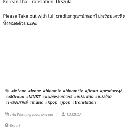
Korean-Thai Translation: Urszula
Please Take out with full creditsกรุณานำออกไปพร้อมเครดิต
ทั้งหมดด้วยนะคะ
#iz*one
#izone
#bloomiz
#bloom*iz
#fiesta
#produce48
#48Group
#MNET
#แปลเพลงเกาหลี
#แปลเพลง
#แปลไทย
#เพลงเกาหลี
#music
#kpop
#jpop
#translation
17th February 2020, 10:51 am
URSZULA
Report