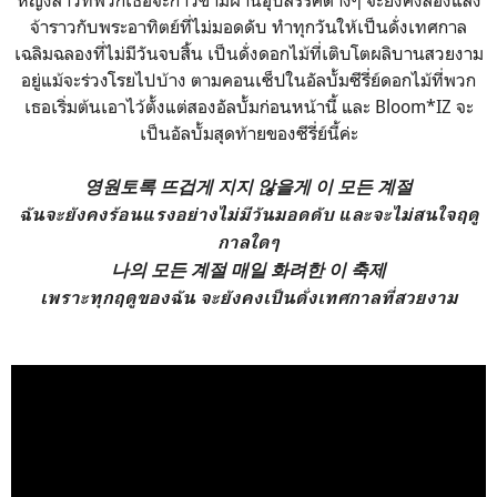
จ้าราวกับพระอาทิตย์ที่ไม่มอดดับ ทำทุกวันให้เป็นดั่งเทศกาล
เฉลิมฉลองที่ไม่มีวันจบสิ้น เป็นดั่งดอกไม้ที่เติบโตผลิบานสวยงาม
อยู่แม้จะร่วงโรยไปบ้าง ตามคอนเซ็ปในอัลบั้มซีรี่ย์ดอกไม้ที่พวก
เธอเริ่มต้นเอาไว้ตั้งแต่สองอัลบั้มก่อนหน้านี้ และ Bloom*IZ จะ
เป็นอัลบั้มสุดท้ายของซีรี่ย์นี้ค่ะ
영원토록 뜨겁게 지지 않을게 이 모든 계절
ฉันจะยังคงร้อนแรงอย่างไม่มีวันมอดดับ และจะไม่สนใจฤดู
กาลใดๆ
나의 모든 계절 매일 화려한 이 축제
เพราะทุกฤดูของฉัน จะยังคงเป็นดั่งเทศกาลที่สวยงาม