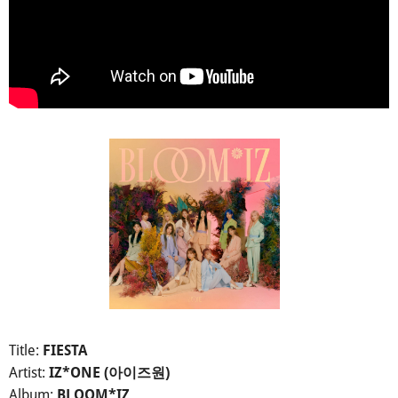
Title:
FIESTA
Artist:
IZ*ONE (아이즈원)
Album:
BLOOM*IZ