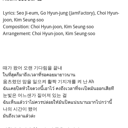
Lyrics: Seo Ji-eum, Go Hyun-jung (JamFactory), Choi Hyun-
joon, Kim Seung-soo
Composition: Choi Hyun-joon, Kim Seung-soo
Arrangement: Choi Hyun-joon, Kim Seung-soo
때가 왔어 오랜 기다림을 끝내
ในที่สุดก็มาถึงเวลาที่รอคอยมายาวนาน
움츠렸던 맘을 일으켜 활짝 기지개를 켜 난 Ah
ฉันเคยปิดหัวใจดวงนี้เอาไว้ คงถึงเวลาที่จะเปิดมันออกเสียที
눈빛은 어느샌가 짙어져 있는 걸
ฉันเห็นแล้วว่าไม่ควรปล่อยให้มันปิดแน่นนานมากไปกว่านี้
나의 시간이 됐어
มันถึงเวลาแล้วล่ะ