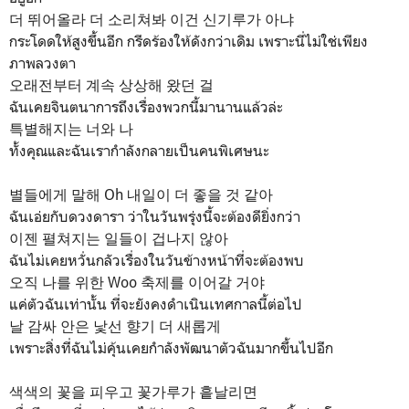
더 뛰어올라 더 소리쳐봐 이건 신기루가 아냐
กระโดดให้สูงขึ้นอีก กรีดร้องให้ดังกว่าเดิม เพราะนี่ไม่ใช่เพียง
ภาพลวงตา
오래전부터 계속 상상해 왔던 걸
ฉันเคยจินตนาการถึงเรื่องพวกนี้มานานแล้วล่ะ
특별해지는 너와 나
ทั้งคุณและฉันเรากำลังกลายเป็นคนพิเศษนะ
별들에게 말해 Oh 내일이 더 좋을 것 같아
ฉันเอ่ยกับดวงดารา ว่าในวันพรุ่งนี้จะต้องดียิ่งกว่า
이젠 펼쳐지는 일들이 겁나지 않아
ฉันไม่เคยหวั่นกลัวเรื่องในวันข้างหน้าที่จะต้องพบ
오직 나를 위한 Woo 축제를 이어갈 거야
แค่ตัวฉันเท่านั้น ที่จะยังคงดำเนินเทศกาลนี้ต่อไป
날 감싸 안은 낯선 향기 더 새롭게
เพราะสิ่งที่ฉันไม่คุ้นเคยกำลังพัฒนาตัวฉันมากขึ้นไปอีก
색색의 꽃을 피우고 꽃가루가 흩날리면