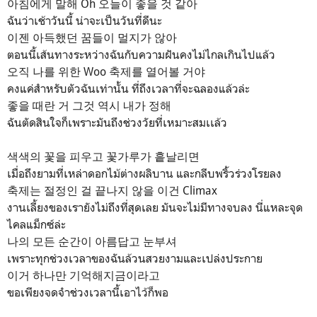
아침에게 말해 Oh 오늘이 좋을 것 같아
ฉันว่าเช้าวันนี้ น่าจะเป็นวันที่ดีนะ
이젠 아득했던 꿈들이 멀지가 않아
ตอนนี้เส้นทางระหว่างฉันกับความฝันคงไม่ไกลเกินไปแล้ว
오직 나를 위한 Woo 축제를 열어볼 거야
คงแค่สำหรับตัวฉันเท่านั้น ที่ถึงเวลาที่จะฉลองแล้วล่ะ
좋을 때란 거 그것 역시 내가 정해
ฉันตัดสินใจก็เพราะมันถึงช่วงวัยที่เหมาะสมเเล้ว
색색의 꽃을 피우고 꽃가루가 흩날리면
เมื่อถึงยามที่เหล่าดอกไม้ต่างผลิบาน และกลีบพริ้วร่วงโรยลง
축제는 절정인 걸 끝나지 않을 이건 Climax
งานเลี้ยงของเรายังไม่ถึงที่สุดเลย มันจะไม่มีทางจบลง นี่แหละจุด
ไคลแม็กซ์ล่ะ
나의 모든 순간이 아름답고 눈부셔
เพราะทุกช่วงเวลาของฉันล้วนสวยงามและเปล่งประกาย
이거 하나만 기억해지금이라고
ขอเพียงจดจำช่วงเวลานี้เอาไว้ก็พอ