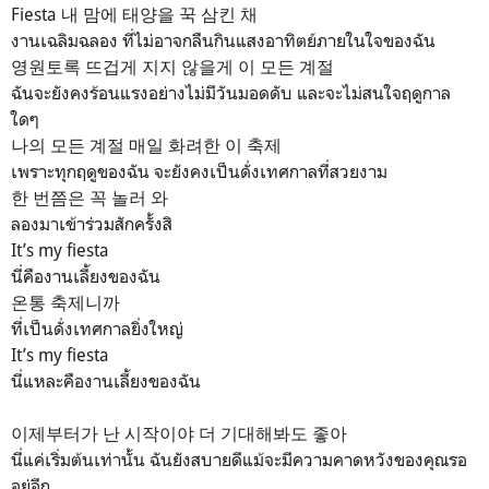
Fiesta 내 맘에 태양을 꾹 삼킨 채
งานเฉลิมฉลอง ที่ไม่อาจกลืนกินแสงอาทิตย์ภายในใจของฉัน
영원토록 뜨겁게 지지 않을게 이 모든 계절
ฉันจะยังคงร้อนแรงอย่างไม่มีวันมอดดับ และจะไม่สนใจฤดูกาล
ใดๆ
나의 모든 계절 매일 화려한 이 축제
เพราะทุกฤดูของฉัน จะยังคงเป็นดั่งเทศกาลที่สวยงาม
한 번쯤은 꼭 놀러 와
ลองมาเข้าร่วมสักครั้งสิ
It’s my fiesta
นี่คืองานเลี้ยงของฉัน
온통 축제니까
ที่เป็นดั่งเทศกาลยิ่งใหญ่
It’s my fiesta
นี่แหละคืองานเลี้ยงของฉัน
이제부터가 난 시작이야 더 기대해봐도 좋아
นี่แค่เริ่มต้นเท่านั้น ฉันยังสบายดีแม้จะมีความคาดหวังของคุณรอ
อยู่อีก