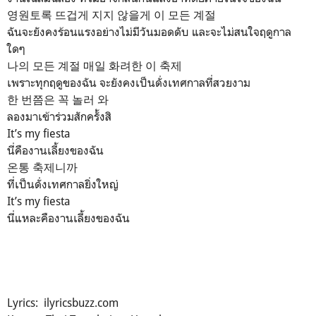
영원토록 뜨겁게 지지 않을게 이 모든 계절
ฉันจะยังคงร้อนแรงอย่างไม่มีวันมอดดับ และจะไม่สนใจฤดูกาล
ใดๆ
나의 모든 계절 매일 화려한 이 축제
เพราะทุกฤดูของฉัน จะยังคงเป็นดั่งเทศกาลที่สวยงาม
한 번쯤은 꼭 놀러 와
ลองมาเข้าร่วมสักครั้งสิ
It’s my fiesta
นี่คืองานเลี้ยงของฉัน
온통 축제니까
ที่เป็นดั่งเทศกาลยิ่งใหญ่
It’s my fiesta
นี่แหละคืองานเลี้ยงของฉัน
Lyrics: ilyricsbuzz.com