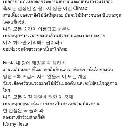
เมื่อถึงยามที่เหล่าดอกไม้ต่างผลิบาน และกลีบพริ้วร่วงโรยลง
축제는 절정인 걸 끝나지 않을 이건 Climax
งานเลี้ยงของเรายังไม่ถึงที่สุดเลย มันจะไม่มีทางจบลง นี่แหละจุด
ไคลแม็กซ์ล่ะ
나의 모든 순간이 아름답고 눈부셔
เพราะทุกช่วงเวลาของฉันล้วนสวยงามและเปล่งประกาย
이거 하나만 기억해지금이라고
ขอเพียงจดจำช่วงเวลานี้เอาไว้ก็พอ
Fiesta 내 맘에 태양을 꾹 삼킨 채
งานเฉลิมฉลอง ที่ไม่อาจกลืนกินแสงอาทิตย์ภายในใจของฉัน
영원토록 뜨겁게 지지 않을게 이 모든 계절
ฉันจะยังคงร้อนแรงอย่างไม่มีวันมอดดับ และจะไม่สนใจฤดูกาล
ใดๆ
나의 모든 계절 매일 화려한 이 축제
เพราะทุกฤดูของฉัน จะยังคงเป็นดั่งเทศกาลที่สวยงาม
한 번쯤은 꼭 놀러 와
ลองมาเข้าร่วมสักครั้งสิ
It’s my fiesta