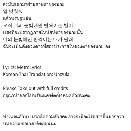
ส่งมันออกมาผ่านสายตาของนาย
입 맞춰줘
แล้วพรมจูบฉัน
오직 너의 눈빛에만 반짝이는 별이
เเสงที่จะปรากฏภายในนัยน์ตาของนายนั้น
너의 눈빛에만 반짝이는 내가 될래
ฉันจะเป็นดั่งดวงดาวที่ส่องประกายในดวงตาของนายเอง
Lyrics: MetroLyrics
Korean-Thai Translation: Urszula
Please Take out with full credits
กรุณานำออกไปพร้อมเครดิตทั้งหมดด้วยนะคะ
ทำเพจแล้วนะ! ฝากติดตามด้วยค่ะ อาจจะมีอะไรอย่างอื่นมากกว่า
บทความ ขอเวลาคิดก่อนนะ