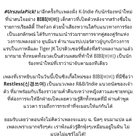
มาอีกครั้งกับเพลงฝั่ง K-Indie กับนักร้องหน้าใหม่
#UrszulaPick!
ที่น่าสนใจอย่าง
เด็กสาวที่เปิดตัวหลังจากสร้างชื่อใน
BIBI(비비)
รายการเรียลลิตี้ TheFan ด้วยน้ำเสียงหวานใสกับแนวทางการร้อง
เป็นเอกลักษณ์ ได้รับการแนะนำร่วมรายการจากคู่สองคู่รักแห่ง
วงการเพลงอย่าง ยุนมิแร ตำนานแรปเปอร์สาวผู้บุกเบิกวงการ
แรปในเกาหลีและ Tiger JK โปรดิวเซอร์ชื่อดังที่สร้างผลงานมาแล้ว
มากมาย ทั้งหมดทั้งมวลเป็นส่วนผสมที่ทำให้ BIBI(비비) เป็นนัก
ร้องหน้าใหม่ที่เราว่าน่าจับตามองทีเดียว
เพลงที่เราหยิบมาในวันนี้เป็นซิงเกิ้ลใหม่ของ BIBI(비비) ที่มีชื่อว่า
เป็นแนวเพลง R&B/Indie แนวถนัดของเจ้า
Restless(신경쓰여)
ตัว ที่มาพร้อมกับเรื่องราวยามค่ำคืนระหว่างหญิงสาวและชายหนุ่ม
ที่ต้องการจะให้อีกฝ่ายเปิดเผยความรู้สึกทั้งหมดที่มี ผ่านคำพูด
แววตา รวมถึงการกระทำที่จะมอบให้แก่กันได้
ยอมรับเลยว่าตอนฟังไม่คิดว่าเพลงจะแอบ ฉ. นิดๆ จนมาแปล แต่
เพลงเพราะมากจริงๆค่ะ เราฟังแล้วรู้สึกฟุ้งๆเหมือนอยู่ในฝัน ไม่
แปลไม่แชร์ไม่ได้!