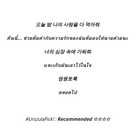
오늘 밤 나의 사랑을 다 먹어줘
คืนนี้... ช่วยดื่มด่ำกับความรักของฉันที่มอบให้นายด้วยนะ
너의 심장 속에 가둬줘
และเก็บมันเอาไว้ในใจ
영원토록
ตลอดไป
#UrszulaPick! :
Recommended
☆
☆
☆
☆