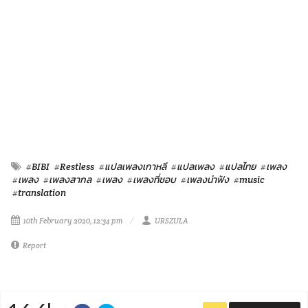
#BIBI
#Restless
#แปลเพลงเกาหลี
#แปลเพลง
#แปลไทย
#เพลง
#เพลง
#เพลงสากล
#เพลง
#เพลงที่ชอบ
#เพลงน่าฟัง
#music
#translation
10th February 2020, 12:34 pm
URSZULA
Report