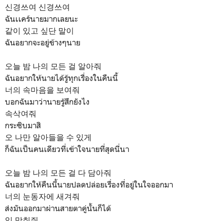
신경쓰여 신경쓰여
ฉันเเคร์นายมากเลยนะ
같이 있고 싶단 말이
ฉันอยากจะอยู่ข้างๆนาย
오늘 밤 나의 모든 걸 알아줘
ฉันอยากให้นายได้รู้ทุกเรื่องในคืนนี้
너의 속마음을 보여줘
บอกฉันมาว่านายรู้สึกยังไง
속삭여줘
กระซิบมาสิ
오 나만 알아들을 수 있게
ก็ฉันเป็นคนเดียวที่เข้าใจนายที่สุดนี่นา
오늘 밤 나의 모든 걸 다 담아줘
ฉันอยากให้คืนนี้นายปลดปล่อยเรื่องที่อยู่ในใจออกมา
너의 눈동자에 새겨줘
ส่งมันออกมาผ่านสายตาคู่นั้นก็ได้
입 맞춰줘