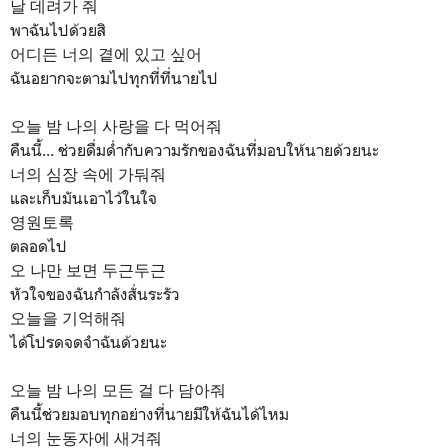
날 데려가 줘
พาฉันไปด้วยสิ
어디든 너의 곁에 있고 싶어
ฉันอยากจะตามไปทุกที่ที่นายไป
오늘 밤 나의 사랑을 다 먹어줘
คืนนี้... ช่วยดื่มด่ำกับความรักของฉันที่มอบให้นายด้วยนะ
너의 심장 속에 가둬줘
และเก็บมันเอาไว้ในใจ
영원토록
ตลอดไป
오 나만 보면 두근두근
หัวใจของฉันกำลังสั่นระรัว
오늘을 기억해줘
ได้โปรดจดจำฉันด้วยนะ
오늘 밤 나의 모든 걸 다 담아줘
คืนนี้ช่วยมอบทุกอย่างที่นายมีให้ฉันได้ไหม
너의 눈동자에 새겨줘