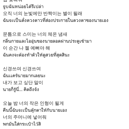
จูบฉันหน่อยได้รึเปล่า
오직 너의 눈빛에만 반짝이는 별이 될래
ฉันจะเป็นดั่งดวงดาวที่ส่องประกายในดวงตาของนายเอง
문틈으로 스미는 너의 체온 냄새
กลิ่นกายและไออุ่นของนายลอดผ่านประตูเข้ามา
이 순간 나 젤 예뻐야 해
ฉันคงจะต้องทำตัวให้ดูสวยที่สุดสินะ
신경쓰여 신경쓰여
ฉันเเคร์นายมากเลยนะ
내가 보고 싶단 말이
นายก็รู้นี่... คิดถึงจัง
오늘 밤 너의 작은 인형이 될게
คืนนี้ฉันจะเป็นตุ๊กตาให้กับนายเอง
너의 주머니에 넣어줘
พกมันใส่กระเป๋าไว้สิ