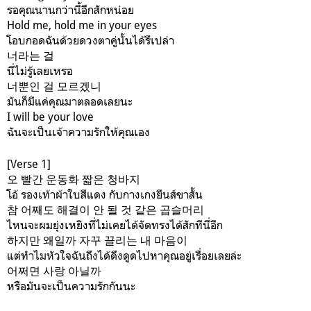
รอคุณนานกว่านี้อีกสักหน่อย
Hold me, hold me in your eyes
โอบกอดฉันด้วยดวงตาคู่นั้นได้รึเปล่า
너라는 걸
นี่ไม่รู้เลยเหรอ
너뿐인 걸 모르겠니
มันก็มีแค่คุณมาตลอดเลยนะ
I will be your love
ฉันจะเป็นเจ้าความรักให้คุณเอง
[Verse 1]
오 빨간 운동화 짧은 청바지
โอ้ รองเท้าผ้าใบสีแดง กับกางเกงยีนส์ขาสั้น
참 어째도 해결이 안 될 것 같은 곱슬머리
ไหนจะผมยุ่งเหยิงที่ไม่เคยได้จัดทรงได้สักทีนี่อีก
하지만 왜일까 자꾸 끌리는 내 마음이
แต่ทำไมหัวใจฉันถึงได้ดึงดูดไปหาคุณอยู่เรื่อยเลยล่ะ
어쩌면 사랑 아닐까
หรือมันจะเป็นความรักกันนะ