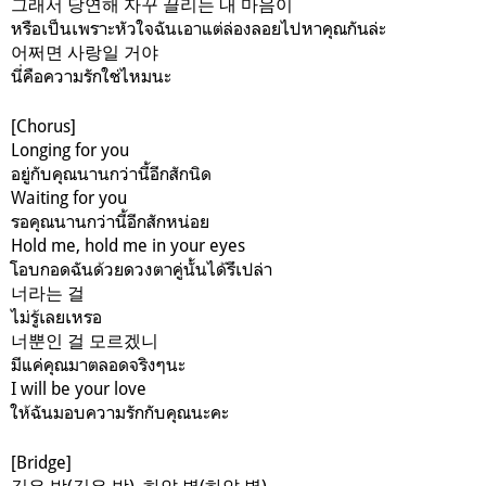
그래서 당연해 자꾸 끌리는 내 마음이
หรือเป็นเพราะหัวใจฉันเอาแต่ล่องลอยไปหาคุณกันล่ะ
어쩌면 사랑일 거야
นี่คือความรักใช่ไหมนะ
[Chorus]
Longing for you
อยู่กับคุณนานกว่านี้อีกสักนิด
Waiting for you
รอคุณนานกว่านี้อีกสักหน่อย
Hold me, hold me in your eyes
โอบกอดฉันด้วยดวงตาคู่นั้นได้รึเปล่า
너라는 걸
ไม่รู้เลยเหรอ
너뿐인 걸 모르겠니
มีแค่คุณมาตลอดจริงๆนะ
I will be your love
ให้ฉันมอบความรักกับคุณนะคะ
[Bridge]