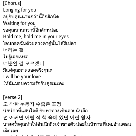
[Chorus]
Longing for you
อยู่กับคุณนานกว่านี้อีกสักนิด
Waiting for you
รอคุณนานกว่านี้อีกสักหน่อย
Hold me, hold me in your eyes
โอบกอดฉันด้วยดวงตาคู่นั้นได้รึเปล่า
너라는 걸
ไม่รู้เลยเหรอ
너뿐인 걸 모르겠니
มีแค่คุณมาตลอดจริงๆนะ
I will be your love
ให้ฉันมอบความรักกับคุณนะคะ
[Verse 2]
오 착한 눈동자 수줍은 표정
นัยน์ตาที่แสนใจดี กับท่าทางเขินอายนั่นอีก
넌 어쩌면 어릴 적 책 속에 있던 어린 왕자
บางครั้งคุณทำให้ฉันนึกถึงเจ้าชายตัวน้อยในนิทานที่เคยอ่านตอน
เด็กเลย