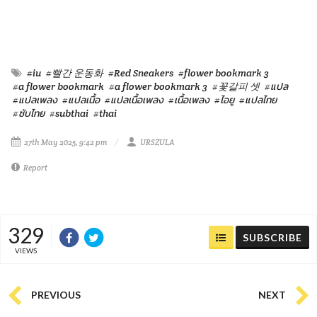
#iu
#빨간 운동화
#Red Sneakers
#flower bookmark 3
#a flower bookmark
#a flower bookmark 3
#꽃갈피 셋
#แปล
#แปลเพลง
#แปลเนื้อ
#แปลเนื้อเพลง
#เนื้อเพลง
#ไอยู
#แปลไทย
#ซับไทย
#subthai
#thai
27th May 2025, 9:42 pm
URSZULA
Report
329
SUBSCRIBE
VIEWS
PREVIOUS
NEXT