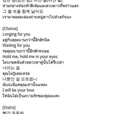
깊은 밤(깊은 밤), 하얀 별(하얀 별)
ท่ามกลางท้องฟ้าสีเข้มและดวงดาวที่พราวแสง
그 별 속을 함께 날아요
เรามาลอยละล่องผ่านหมู่ดาวไปด้วยกันนะ
[Chorus]
Longing for you
อยู่กับคุณนานกว่านี้อีกสักนิด
Waiting for you
รอคุณนานกว่านี้อีกสักหน่อย
Hold me, hold me in your eyes
โอบกอดฉันด้วยดวงตาคู่นั้นได้รึเปล่า
너라는 걸
คุณไม่รู้เลยเหรอ
너뿐인 걸 모르겠니
ฉันน่ะมีแค่คุณเท่านั้นแหละ
I will be your love
ให้ฉันได้เป็นความรักของคุณนะคะ
[Outro]
빨간 운동화