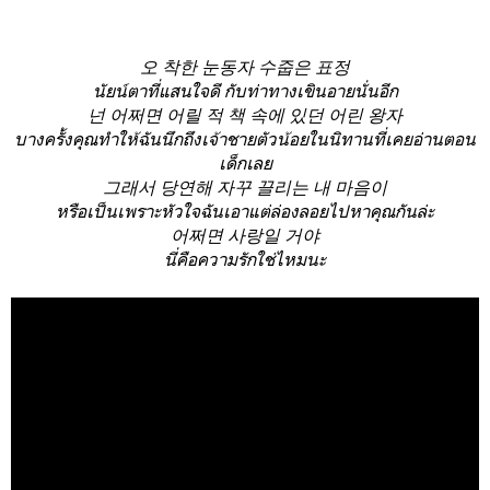
오 착한 눈동자 수줍은 표정
นัยน์ตาที่แสนใจดี กับท่าทางเขินอายนั่นอีก
넌 어쩌면 어릴 적 책 속에 있던 어린 왕자
บางครั้งคุณทำให้ฉันนึกถึงเจ้าชายตัวน้อยในนิทานที่เคยอ่านตอน
เด็กเลย
그래서 당연해 자꾸 끌리는 내 마음이
หรือเป็นเพราะหัวใจฉันเอาแต่ล่องลอยไปหาคุณกันล่ะ
어쩌면 사랑일 거야
นี่คือความรักใช่ไหมนะ