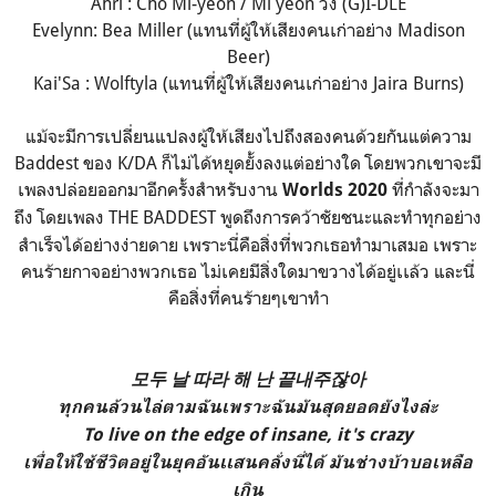
Ahri : Cho Mi-yeon / Mi yeon วง (G)I-DLE
Evelynn: Bea Miller (แทนที่ผู้ให้เสียงคนเก่าอย่าง Madison
Beer)
Kai'Sa : Wolftyla (แทนที่ผู้ให้เสียงคนเก่าอย่าง Jaira Burns)
แม้จะมีการเปลี่ยนแปลงผู้ให้เสียงไปถึงสองคนด้วยกันแต่ความ
Baddest ของ K/DA ก็ไม่ได้หยุดยั้งลงแต่อย่างใด โดยพวกเขาจะมี
เพลงปล่อยออกมาอีกครั้งสำหรับงาน
ที่กำลังจะมา
Worlds 2020
ถึง
โดยเพลง THE BADDEST พูดถึงการคว้าชัยชนะและทำทุกอย่าง
สำเร็จได้อย่างง่ายดาย เพราะนี่คือสิ่งที่พวกเธอทำมาเสมอ เพราะ
คนร้ายกาจอย่างพวกเธอ ไม่เคยมีสิ่งใดมาขวางได้อยู่เเล้ว และนี่
คือสิ่งที่คนร้ายๆเขาทำ
모두 날 따라 해 난 끝내주잖아
ทุกคนล้วนไล่ตามฉันเพราะฉันมันสุดยอดยังไงล่ะ
To live on the edge of insane, it's crazy
เพื่อให้ใช้ชีวิตอยู่ในยุคอันเเสนคลั่งนี่ได้ มันช่างบ้าบอเหลือ
เกิน