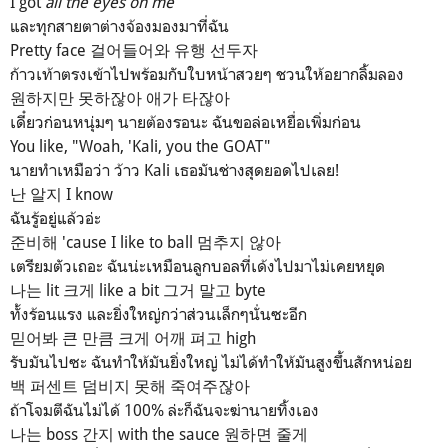
I got
all the eyes on me
และทุกสายตาต่างจ้องมองมาที่ฉัน
Pretty face 걸어들어와 유행 선두자
ก้าวเท้าตรงเข้าไปพร้อมกับใบหน้าสวยๆ ชวนให้อยากลิ้มลอง
원하지만 못하잖아 애가 타잖아
เดี๋ยวก่อนหนุ่มๆ นายต้องรอนะ ฉันขอล่อเหยื่อเพิ่มก่อน
You like, "Woah, 'Kali, you the GOAT"
นายทำเหมือว่า ว้าว Kali เธอมันช่างสุดยอดไปเลย!
난 알지 I know
ฉันรู้อยู่แล้วอ่ะ
준비해 'cause I like to ball 멈추지 않아
เตรียมตัวเถอะ ฉันน่ะเหมือนลูกบอลที่เด้งไปมาไม่เคยหยุด
나는 lit 크게 like a bit 그거 말고 byte
ทั้งร้อนแรง และยิ่งใหญ่กว่าส่วนเล็กๆนั่นซะอีก
믿어봐 큰 만큼 크게 어깨 펴고 high
รับมันไปซะ ฉันทำให้มันยิ่งใหญ่ ไม่ได้ทำให้มันสูงขึ้นสักหน่อย
백 퍼센트 덤비지 못해 죽여주잖아
ถ้าโจมตีฉันไม่ได้ 100% ล่ะก็ฉันจะฆ่านายทิ้งเอง
나는 boss 간지 with the sauce 원하면 줄게