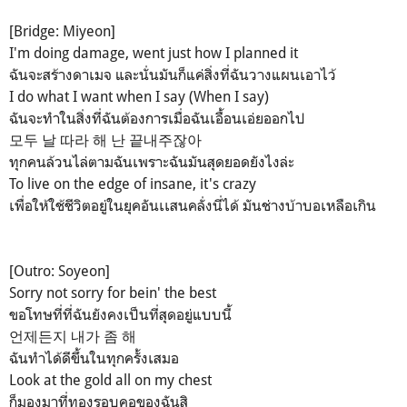
[Bridge: Miyeon]
I'm doing damage, went just how I planned it
ฉันจะสร้างดาเมจ และนั่นมันก็แค่สิ่งที่ฉันวางแผนเอาไว้
I do what I want when I say (When I say)
ฉันจะทำในสิ่งที่ฉันต้องการเมื่อฉันเอื้อนเอ่ยออกไป
모두 날 따라 해 난 끝내주잖아
ทุกคนล้วนไล่ตามฉันเพราะฉันมันสุดยอดยังไงล่ะ
To live on the edge of insane, it's crazy
เพื่อให้ใช้ชีวิตอยู่ในยุคอันเเสนคลั่งนี่ได้ มันช่างบ้าบอเหลือเกิน
[Outro: Soyeon]
Sorry not sorry for bein' the best
ขอโทษที่ที่ฉันยังคงเป็นที่สุดอยู่แบบนี้
언제든지 내가 좀 해
ฉันทำได้ดีขึ้นในทุกครั้งเสมอ
Look at the gold all on my chest
ก็มองมาที่ทองรอบคอของฉันสิ