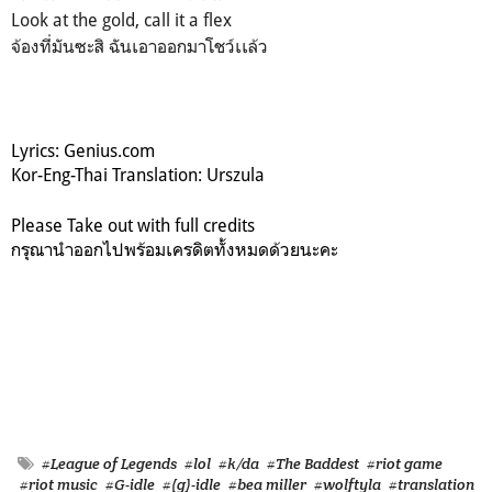
Look at the gold, call it a flex
จ้องที่มันซะสิ ฉันเอาออกมาโชว์เเล้ว
Lyrics: Genius.com
Kor-Eng-Thai Translation: Urszula
Please Take out with full credits
กรุณานำออกไปพร้อมเครดิตทั้งหมดด้วยนะคะ
#League of Legends
#lol
#k/da
#The Baddest
#riot game
#riot music
#G-idle
#(g)-idle
#bea miller
#wolftyla
#translation