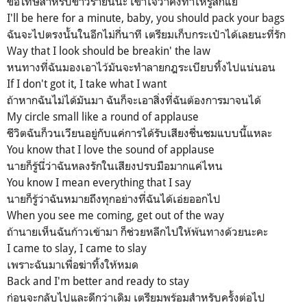
ขอโทษสำหรับข่าวร้ายนี้นะ เข้าใจว่าคงทำให้รู้สึกแย่
I'll be here for a minute, baby, you should pack your bags
ฉันจะไปตรงนั้นในอีกไม่กี่นาที เตรียมเก็บกระเป๋าได้เลยนะที่รัก
Way that I look should be breakin' the law
หนทางที่ฉันมองเอาไว้มันจะทำลายกฎระเบียบทิ้งไปแน่นอน
If I don't got it, I take what I want
ถ้าหากฉันไม่ได้มันมา ฉันก็จะเอาสิ่งที่ฉันต้องการมาจนได้
My circle small like a round of applause
ชีวิตฉันก็วนเวียนอยู่กับแค่การได้รับเสียงชื่นชมแบบนี้แหละ
You know that I love the sound of applause
นายก็รู้นี่ว่าฉันหลงรักในเสียงปรบมือมากแค่ไหน
You know I mean everything that I say
นายก็รู้ว่าฉันหมายถึงทุกอย่างที่ฉันได้เอ่ยออกไป
When you see me coming, get out of the way
ถ้านายเห็นฉันก้าวเข้ามา ก็ช่วยหลีกไปให้พ้นทางด้วยนะคะ
I came to slay, I came to slay
เพราะฉันมาเพื่อฆ่าทิ้งให้หมด
Back and I'm better and ready to stay
ก่อนจะกลับไปและดีกว่าเดิม เตรียมพร้อมสำหรับครั้งต่อไป