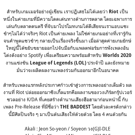
สำหรับเกมเมอร์อย่างผู้เขียน เราปฏิเสธไม่ได้เลยว่า
เป็น
Riot
หนึ่งในค่ายเกมที่มีความโดดเด่นทางด้านการตลาด โดยเฉพาะการ
เล่นกับตลาดดนตรี ที่จับมาโปรโมทเกมได้ดีเสียจนเราแอบแซะ
ขำๆไม่ได้ว่าจริงๆ Riot เป็นค่ายเพลง ไม่ใช่ค่ายเกมอย่างที่เรารู้กัน
จนคำพูดแซวขำๆ กลายเป็นเรื่องจริงขึ้นมา เมื่อล่าสุดค่ายเกมยักษ์
ใหญ่นี้ได้ขยับขยายออกไปจับมือกับแพลตฟอร์มการฟังเพลงอัน
โด่งดังอย่าง Spotify เพื่อเตรียมความพร้อมสำหรับ
Worlds 2020
งานแข่งขัน
ประจำปี และยังหมาย
League of Legends
(LOL)
มั่นว่าจะผลิดผลงานเพลงร่วมกันออกมาอีกในอนาคต
สำหรับเพลงแรกหลังประกาศก้าวเข้าสู่วงการเพลงอย่างเต็มตัว ผล
งานที่ Riot ปล่อยออกมาซิงเกิ้ลแรกคือผลงานของวงเกิร์ลกรุ๊ปเวอร์
ชวลอย่าง K/DA ที่เคยสร้างตำนานเสียงฮือฮามาก่อนหน้านี้ กับ
เพลง Pre-Release ที่มีชื่อว่า
โดยตัวละครดังกล่าว
THE BADDEST
นี้มีศิลปินจริง ๆ มาเป็นต้นเสียงให้ด้วยด้วย โดย 4 คนด้วยกัน
Akali : Jeon So-yeon / Soyeon วง(G)I-DLE