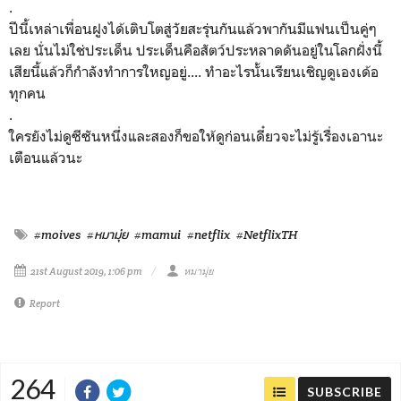
.
ปีนี้เหล่าเพื่อนฝูงได้เติบโตสู่วัยสะรุ่นกันแล้วพากันมีแฟนเป็นคู่ๆ
เลย นั่นไม่ใช่ประเด็น ประเด็นคือสัตว์ประหลาดดันอยู่ในโลกฝั่งนี้
เสียนี้แล้วก็กำลังทำการใหญอยู่.... ทำอะไรนั้นเรียนเชิญดูเองเด้อ
ทุกคน
.
ใครยังไม่ดูซีซันหนึ่งและสองก็ขอให้ดูก่อนเดี๋ยวจะไม่รู้เรื่องเอานะ
เตือนแล้วนะ
#moives
#หมามุ่ย
#mamui
#netflix
#NetflixTH
21st August 2019, 1:06 pm
หมามุ่ย
Report
264
SUBSCRIBE