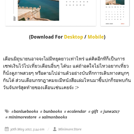
(Download For
Desktop
/
Mobile
)
เดือนมิถุนายนอาจจะไม่มีหยุดยาวเท่าไหร่ แต่คิดอีกทีก็เป็นการ
เซฟเงินไว้ไปเที่ยวเดือนอื่นๆ ได้นะ แต่ถ้าอดใจไม่ไหวอยากเที่ยว
ก็นั่งดูภาพสวยๆ หรือตามไปอ่านตัวอย่างบันทึกการเดินทางสนุกๆ
กันได้ ส่วนเดือนกรกฎาคมจะมีหนังสือเล่มไหนมาขึ้นปกก็รอพบกัน
วันจันทร์สุดท้ายของเดือนเช่นเคยจ้ะ :>
#banluebooks
# bunbooks
# ecalendar
# gift
# june2017
# minimorestore
# salmonbooks
30th May 2017, 3:44 am
Minimore Store