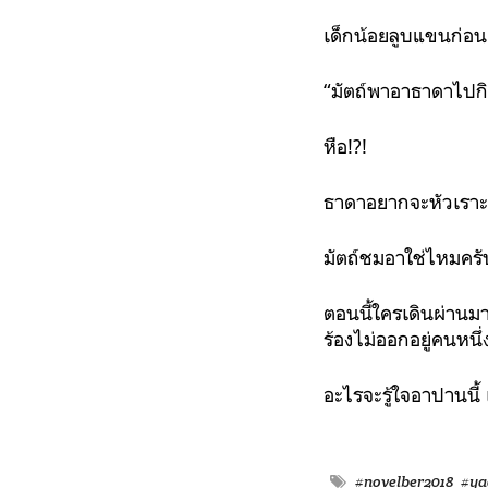
เด็กน้อยลูบแขนก่อ
“มัตถ์พาอาธาดาไปกิ
หือ!?!
ธาดาอยากจะหัวเราะ
มัตถ์ชมอาใช่ไหมครั
ตอนนี้ใครเดินผ่านมา
ร้องไม่ออกอยู่คนหนึ
อะไรจะรู้ใจอาปานนี้ เ
#novelber2018
#ya