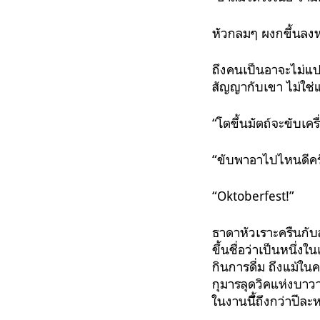
หัวกลมๆ ผงกขึ้นลงห
ถึงคนเป็นอาจะไม่แปล
สัญญากับเขา ไม่ใช่
“โตขึ้นมัตถ์จะขับเคร
“ขับพาอาไปไหนดีครั
“Oktoberfest!”
ธาดาหัวเราะครืนกับสถ
ขึ้นชื่อว่าเป็นหนึ่ง
กินการดื่ม ถึงแม้ใ
กุมารลุดวิคแห่งบาวา
ในงานนี้ัึถึงกว่าปี