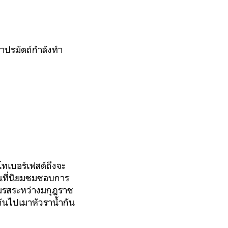
่าปรมัตถ์กำลังทำ
กโทเบอร์เฟสต์ถึงจะ
องคนที่นิยมชมชอบการ
สมรสระหว่างมกุฎราช
กันไปเมาหัวราน้ำกัน