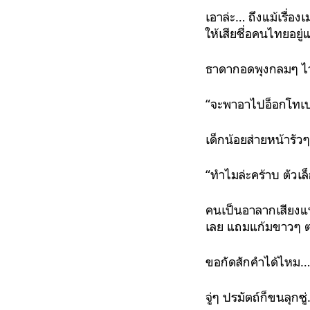
เอาล่ะ… ถึงแม้เรื่อ
ให้เสียชื่อคนไทยอยู่แ
ธาดากอดพุงกลมๆ ไว้
“จะพาอาไปอ็อกโทเบอ
เด็กน้อยส่ายหน้ารัวๆ
“ทำไมล่ะคร้าบ ตัวเล
คนเป็นอาลากเสียงแหย
เลย แถมแก้มขาวๆ ตรง
ขอกัดสักคำได้ไหม…
จู่ๆ ปรมัตถ์ก็ขนลุกซู