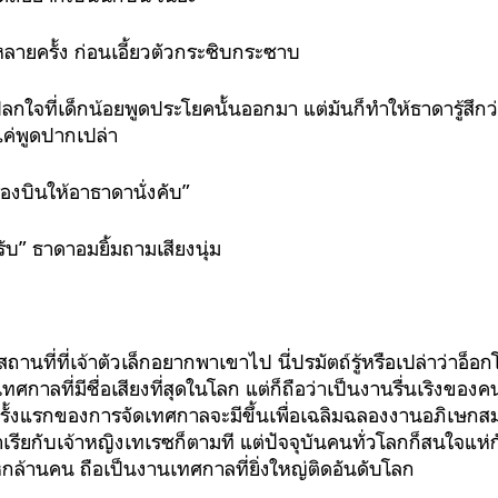
ลายครั้ง ก่อนเอี้ยวตัวกระซิบกระซาบ
กใจที่เด็กน้อยพูดประโยคนั้นออกมา แต่มันก็ทำให้ธาดารู้สึกว
แค่พูดปากเปล่า
ื่องบินให้อาธาดานั่งคับ”
บ” ธาดาอมยิ้มถามเสียงนุ่ม
านที่ที่เจ้าตัวเล็กอยากพาเขาไป นี่ปรมัตถ์รู้หรือเปล่าว่าอ็อ
ในเทศกาลที่มีชื่อเสียงที่สุดในโลก แต่ก็ถือว่าเป็นงานรื่นเริงข
นครั้งแรกของการจัดเทศกาลจะมีขึ้นเพื่อเฉลิมฉลองงานอภิเษก
เรียกับเจ้าหญิงเทเรซก็ตามที แต่ปัจจุบันคนทั่วโลกก็สนใจแห่
ละหกล้านคน ถือเป็นงานเทศกาลที่ยิ่งใหญ่ติดอันดับโลก