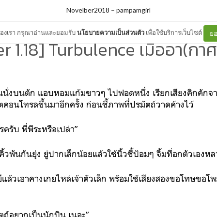
Novelber2018
–
pampamgirl
ต์ของเรา กรุณาอ่านและยอมรับ
นโยบายความเป็นส่วนตัว
เพื่อใช้บริการเว็บไซต์
ยอ
r 1.18] Turbulence เมื่ออา(กาศ)
ขึ้นนั่งบนตัก แอบหอมแก้มขาวๆ ไปฟอดหนึ่ง เรียกเสียงคิกคักจา
คอนโทรลขึ้นมาอีกครั้ง ก่อนชี้ภาพที่ปรมัตถ์วาดค้างไว้
ครับ พี่พีระหรือเปล่า”
ิ้วพันกันยุ่ง ยู่ปากเล็กน้อยแล้วใช้นิ้วชี้ป้อมๆ จิ้มที่อกตัวเองห
หยีแล้วเอาคางเกยไหล่เจ้าตัวเล็ก พร้อมใช้เสียงสองขอโทษขอโ
มัตถ์อยากเป็นนักบิน เนอะ”