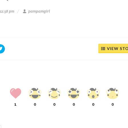
12:58 pm
pampamgirl
VIEW ST
1
0
0
0
0
0