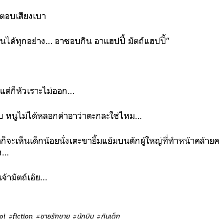
นตอบเสียงเบา
นได้ทุกอย่าง… อาชอบกิน อาแฮปปี้ มัตถ์แฮปปี้”
แต่ก็หัวเราะไม่ออก…
บ หนูไม่ได้หลอกด่าอาว่าตะกละใช่ไหม…
ก็จะเห็นเด็กน้อยนั่งเตะขายิ้มแย้มบนตักผู้ใหญ่ที่ทำหน้าคล้าย
่ง…
จ้ามัตถ์เอ๊ย...
oi
#fiction
#ชายรักชาย
#นักบิน
#กินเด็ก