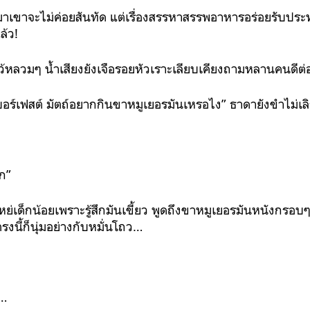
งเมาเขาจะไม่ค่อยสันทัด แต่เรื่องสรรหาสรรพอาหารอร่อยรับประ
ล้ว!
หลวมๆ น้ำเสียงยังเจือรอยหัวเราะเลียบเคียงถามหลานคนดีต่
ร์เฟสต์ มัตถ์อยากกินขาหมูเยอรมันเหรอไง” ธาดายังขำไม่เล
็ก”
่เด็กน้อยเพราะรู้สึกมันเขี้ยว พูดถึงขาหมูเยอรมันหนังกรอบๆ
นี้ก็นุ่มอย่างกับหมั่นโถว…
่…