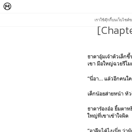
เราใช้คุ๊กกี้บนเว็บไซ
[Chapte
ธาดาอุ้มเจ้าตัวเล็ก
เขา มือใหญ่ฉวยรีโมต
“นี่อา… แล้วอีกคนใคร
เด็กน้อยส่ายหน้า หัวค
ธาดาร้องอ๋อ ยิ้มตา
ใหญ่ที่เขาเข้าใจผิด
“อาลืมได้ไงเนี่ย ว่า