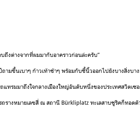
สาบถึงต่างจากที่ผมมากับอาคราวก่อนล่ะครับ”
าปีถามขึ้นเบาๆ ก้าวเท้าช้าๆ พร้อมกับชี้นิ้วออกไปยังบางสิ่งบ
งรถแทรมมาถึงใจกลางเมืิองใหญ่อันดับหนึ่งของประเทศสวิตเซอ
กรถรางหมายเลขสี่ ณ สถานี Bürkliplatz ทะเลสาบซูริคก็ทอด