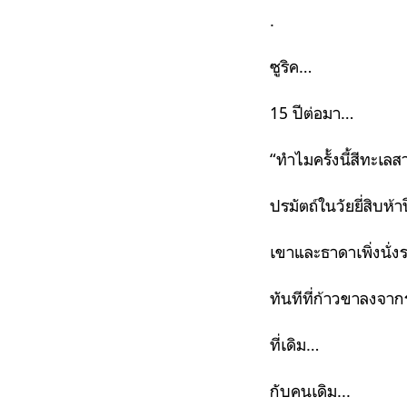
.
ซูริค…
15
ปีต่อมา…
“ทำไมครั้งนี้สีทะเล
ปรมัตถ์ในวัยยี่สิบห้
เขาและธาดาเพิ่งนั่
ทันทีที่ก้าวขาลงจา
ที่เดิม…
กับคนเดิม...