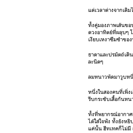
แต่เวลาต่างจากเดิมไ
ทั้งคู่มองภาพเส้นขอ
ดวงอาทิตย์ที่ผลุบๆ 
เงียบเหงาซึมซำของ
ธาดาและปรมัตถ์เดิน
ละนิดๆ
ลมหนาวพัดมาวูบหนึ
หนึ่งในสองคนที่เพิ่ง
รีบกระชับเสื้อกันห
ทั้งที่พยากรณ์อากาศแ
ได้ใส่ใจฟัง ทั้งยังหย
แค่นั้น ฮีทเทคก็ไม่