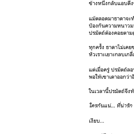
ข้างหนึ่งกลับแอบดึง
แม้ตลอดมาธาดาจะทำเป
ป้องกันความหนาวมาผ
ปรมัตถ์ต้องคอยตามดูแ
ทุกครั้ง ธาดาไม่เ
หัวเราะเยาะกลบเกลื่
แต่เมื่อครู่ ปรมัตถ์
พอให้เขาเดาออกว่า
ในเวลานี้ปรมัตถ์จึง
ใครกันแน่… ที่น่ารัก
เงียบ…