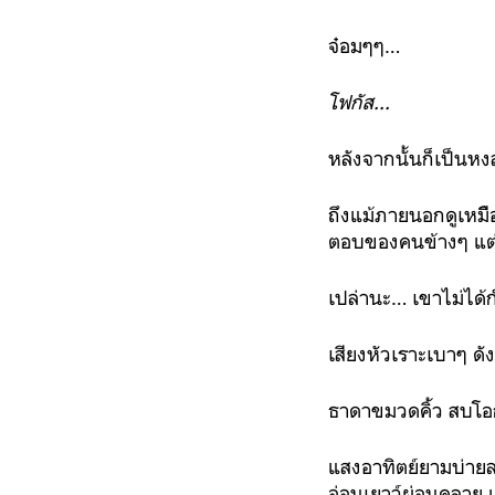
จ๋อมๆๆ…
โฟกัส...
หลังจากนั้นก็เป็นห
ถึงแม้ภายนอกดูเหมื
ตอบของคนข้างๆ แต่ใน
เปล่านะ… เขาไม่ได้กำ
เสียงหัวเราะเบาๆ ดั
ธาดาขมวดคิ้ว สบโ
แสงอาทิตย์ยามบ่ายล
อ่อนเยาว์ผ่อนคลาย 