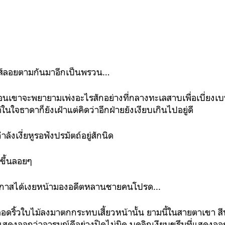
งส์ลอยตามกันมาอีกเป็นพรวน…
ิอนเขาจะพยายามเพ่งอะไรสักอย่างที่กลางทะเลสาบเพื่อเบี่ย
ใจธาดาก็ยังเฝ้าแต่คิดว่าอีกฝ่ายยังเงียบเกินไปอยู่ดี
ลังเงี่ยหูรอฟังปรมัตถ์อยู่สักนิด
งขึ้นลอยๆ
อกาสได้เงยหน้ามองอดีตหลานชายคนโปรด...
อดริ้วใบไม้ลงมาตกกระทบเสี้ยวหน้านั้น ยามนี้ในสายตาเขา สี
แสดงออกว่าอารมณ์ดีอย่างปิดไม่มิด บุคลิกเงียบขรึมที่แสดง