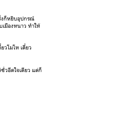
้งก็หยิบอุปกรณ์
ถบเมืองหนาว ทำให้
ี๋ยวโมโห เดี๋ยว
ั่วอึดใจเดียว แต่ก็