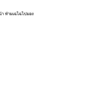
หน้า ห้ามเฉไฉไปมอง