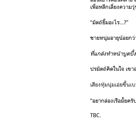
เพื่อหลีกเลี่ยงความว
“มัตถ์ยิ้มอะไร…?”
ชายหนุ่มอายุน้อยกว่
ที่แกล้งทำหน้าบูดบึ้
ปรมัตถ์คิดในใจ เขาอ
เสียงทุ้มนุ่มเอ่ยขึ้น
“อยากล่องเรือมั้ยครับ
TBC.