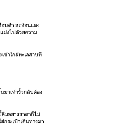
เกืิอบดำ สะท้อนแสง
ต่ก็แฝงไปด้วยความ
งเข้าใกล้ทะเลสาบที
้นมาเท้ารั้วกลับต้อง
ี้ลืมอย่างธาดาก็ไม่
ยนใส่กระเป๋าเดินทางมา