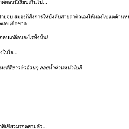
กาศตอนนี้เงียบเกินไป…
่ายจบ สมองก็สั่งการให้บังคับสายตาตัวเองให้มองไปแต่ด้าน
คำตอบเด็ดขาด
กลบเกลื่อนอะไรทั้งนั้น!
งในใจ...
หงส์สีขาวตัวอ้วนๆ ลอยน้ำผ่านหน้าไปสิ
ีกสีเขียวมรกตสามตัว…