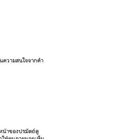
งเบนความสนใจจากคำ
หน้าของปรมัตถ์ดู
ออกให้คนภายนอกเห็น