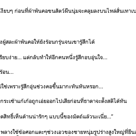
งียบๆ ก่อนที่ผ้าพันคอขนสัตว์ผืนนุ่มจะคลุมลงบนไหล่สั่นเทาเ
ู้สละผ้าพันคอให้ยังร้อนกรุ่นจนเขารู้สึกได้
ยบง่าย… แต่กลับทำให้อีกคนหนึ่งรู้สึกอบอุ่นใจ...
้อน...
ม่ใช่เพราะรู้สึกอุ่นช่วงคอขึ้นมากะทันหันหรอก...
ระเซ้าแก้เก้อถูกเอ่ยออกไปเสียก่อนที่ธาดาจะตั้งสติได้ทัน
ดสิทธิ์เห็นด้านน่ารักๆ แบบนี้ของมัตถ์แล้วนะเนี่ย…”
พลางใช้ข้อศอกแตะๆช่วงเอวของชายหนุ่มรูปร่างสูงใหญ่ที่ยืนอย