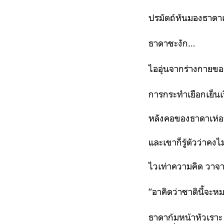
ปรมัตถ์หันมองธาดาเ
ธาดาชะงัก…
ไออุ่นจากร่างกายของผ
การกระทำเยือกเย็นเรี
หลังคอของธาดาเห่อร
และเขาก็รู้ตัวว่าคงไ
ไวเท่าความคิด วาจาก
“อาคิดว่าชาตินี้จะหม
ธาดาก้มหน้าหัวเราะ 