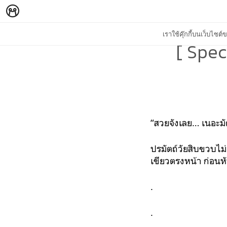
เราใช้คุ๊กกี้บนเว็บไซ
[ Spec
“สวยจังเลย… เนอะมั
ปรมัตถ์วัยสิบขวบไ
เขียวตรงหน้า ก่อนหั
.
.