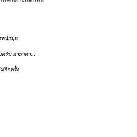
หน้ามุ่ย
หมครับ อาธาดา...
มอีกครั้ง