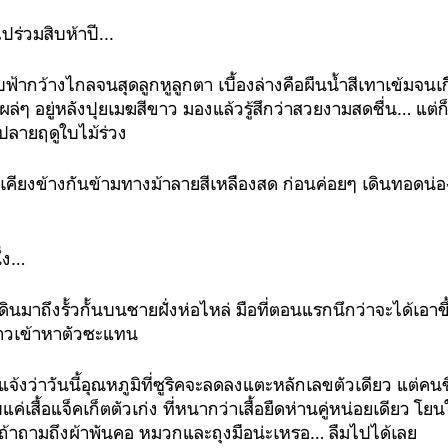
ปร่วมสิบห้าปี...
บฟ้ากว้างไกลจนสุดลูกหูลูกตา เบื้องล่างคือผืนน้ำสีเทาเข้มจน
โผล่ๆ อยู่หลังปุยเมฆสีขาว มองแล้วรู้สึกว่าสวยงามสดชื่น… แ
ปลายฤดูใบไม้ร่วง
เคียงข้างกันข้ามทางม้าลายสีเหลืองสด ก่อนค่อยๆ เดินทอดน่อ
่ง…
เดินมาถึงรั้วกั้นบนชายฝั่งห่อไหล่ มือที่ตอนแรกนึกว่าจะได้เอาขึ
นาวเข้าหาตัวซะแทน
จ้งว่าวันนี้อุณหภูมิที่ซูริคจะลดลงแตะหลักเลขตัวเดียว แต่คนข
ิบแค่เสื้อแจ็คเก็ตตัวเก่ง ที่หนากว่าเสื้อยืดห่านคู่หน่อยเดียว โ
มี ถ้าถามถึงผ้าพันคอ หมวกและถุงมือน่ะเหรอ… ลืมไปได้เลย