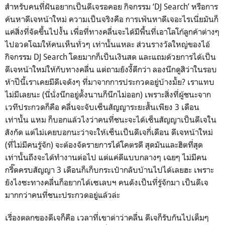
สำหรับคนที่ฝันอยากเป็นดีเจรอคอย
กิจกรรม
‘DJ
Search’
หรือการ
ค้นหาดีเจหน้าใหม่
ความเป็นจริงคือ
การเฟ้นหาดีเจอะไรเนี่ยมันก็
แค่สิ่งที่จัดขึ้นไปงั้น
เพื่อที่ทางคลื่นจะได้มีพื้นที่เอาโลโก้ลูกค้าต่างๆ
ไปอวดโฉมให้คนเห็นทั่วๆ
เท่านั้นแหละ
ส่วนรางวัลใหญ่ของไอ้
กิจกรรม
DJ
Search
โดยมากก็เป็นเงินสด
และแถมด้วยการได้เป็น
ดีเจหน้าใหม่ให้กับทางคลื่น
แต่ถามยังงี้ดีกว่า
ลองนึกดูสิว่าในรอบ
ห้าปีนี้เราเคยมีดีเจดังๆ
ที่มาจากการประกวดอยู่บ้างมั้ย?
เราแทบ
ไม่มีเลยนะ
(นี่นั่งนึกอยู่ตั้งนานก็นึกไม่ออก)
เพราะสิ่งที่ผู้ชนะจาก
เวทีประกวดก็คือ
คลื่นจะจับเซ็นสัญญาระยะสั้นเพียง
3
เดือน
เท่านั้น
แหม
ก็บอกแล้วไงว่าคนที่ชนะจะได้เซ็นสัญญาเป็นดีเจใน
สังกัด
แต่ไม่เคยบอกนะว่าจะให้เซ็นเป็นดีเจกี่เดือน
ดีเจหน้าใหม่
(ที่ไม่มีคนรู้จัก)
จะต้องจัดรายการได้โคตรดี
สุดมันและฮิตที่สุด
เท่านั้นถึงจะได้ทำงานต่อไป
แต่แค่ดีแบบกลางๆ
เฉยๆ
ไม่มีคน
กรี๊ดครบสัญญา
3
เดือนก็เก็บกระเป๋ากลับบ้านไปได้เลยฮะ
เพราะ
ยังไงซะทางคลื่นก็อยากได้เซเลบฯ
คนดังเป็นที่รู้จักมา
เป็นดีเจ
มากกว่าคนที่ชนะประกวดอยู่แล้วล่ะ
เรื่องตลกของดีเจก็คือ
เวลาที่เขาด่าว่าคลื่น
ดีเจก็รับกันไปเต็มๆ