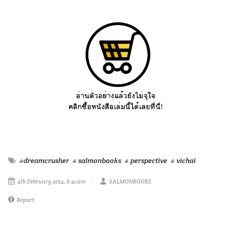
#dreamcrusher
# salmonbooks
# perspective
# vichai
4th February 2014, 6:41 am
SALMONBOOKS
Report