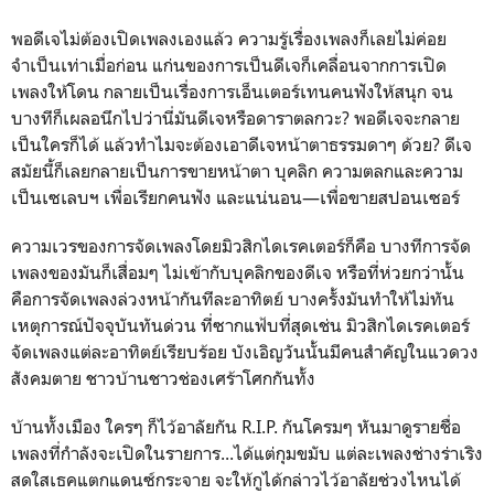
พอดีเจไม่ต้องเปิดเพลงเองแล้ว ความรู้เรื่องเพลงก็เลยไม่ค่อย
จำเป็นเท่าเมื่อก่อน แก่นของการเป็นดีเจก็เคลื่อนจากการเปิด
เพลงให้โดน กลายเป็นเรื่องการเอ็นเตอร์เทนคนฟังให้สนุก จน
บางทีก็เผลอนึกไปว่านี่มันดีเจหรือดาราตลกวะ? พอดีเจจะกลาย
เป็นใครก็ได้ แล้วทำไมจะต้องเอาดีเจหน้าตาธรรมดาๆ ด้วย? ดีเจ
สมัยนี้ก็เลยกลายเป็นการขายหน้าตา บุคลิก ความตลกและความ
เป็นเซเลบฯ เพื่อเรียกคนฟัง และแน่นอน—เพื่อขายสปอนเซอร์
ความเวรของการจัดเพลงโดยมิวสิกไดเรคเตอร์ก็คือ บางทีการจัด
เพลงของมันก็เสื่อมๆ ไม่เข้ากับบุคลิกของดีเจ หรือที่ห่วยกว่านั้น
คือการจัดเพลงล่วงหน้ากันทีละอาทิตย์ บางครั้งมันทำให้ไม่ทัน
เหตุการณ์ปัจจุบันทันด่วน ที่ซากแฟ้บที่สุดเช่น มิวสิกไดเรคเตอร์
จัดเพลงแต่ละอาทิตย์เรียบร้อย บังเอิญวันนั้นมีคนสำคัญในแวดวง
สังคมตาย ชาวบ้านชาวช่องเศร้าโศกกันทั้ง
บ้านทั้งเมือง ใครๆ ก็ไว้อาลัยกัน R.I.P. กันโครมๆ หันมาดูรายชื่อ
เพลงที่กำลังจะเปิดในรายการ...ได้แต่กุมขมับ แต่ละเพลงช่างร่าเริง
สดใสเธคแตกแดนซ์กระจาย จะให้กูได้กล่าวไว้อาลัยช่วงไหนได้