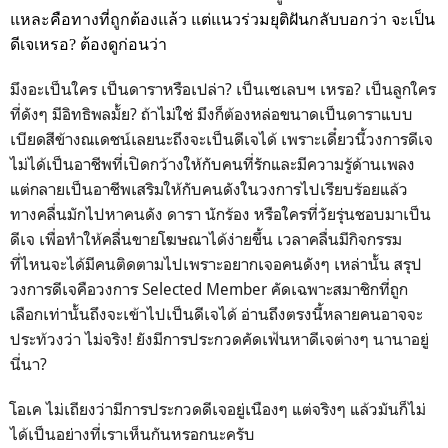
แหละคือทางที่ถูกต้องแล้ว
แต่แนวร่วมยุติฝันกลับบอกว่า
จะเป็น
ดีเจเหรอ?
ต้องดูก่อนว่า
มึงอะเป็นใคร
เป็นดาราหรือเปล่า?
เป็นเซเลบฯ
เหรอ?
เป็นลูกใคร
ที่ดังๆ
มีอิทธิพลมั้ย?
ถ้าไม่ใช่
มึงก็ต้องหล่อขนาดเป็นดาราแบบ
เบียดสีข้างณเดชน์เลยนะถึงจะเป็นดีเจได้
เพราะเดี๋ยวนี้วงการดีเจ
ไม่ได้เป็นอาชีพที่เปิดกว้างให้กับคนที่รักและมีความรู้ด้านเพลง
แต่กลายเป็นอาชีพเสริมให้กับคนดังในวงการไปเรียบร้อยแล้ว
ทางคลื่นมักไปหาคนดัง
ดารา
นักร้อง
หรือใครที่วัยรุ่นชอบมาเป็น
ดีเจ
เพื่อทำให้คลื่นขายโฆษณาได้ง่ายขึ้น
เวลาคลื่นมีกิจกรรม
ที่ไหนจะได้มีคนติดตามไปเพราะอยากเจอคนดังๆ
เหล่านั้น
สรุป
วงการดีเจคือวงการ
Selected
Member
คัดเฉพาะสมาชิกที่ถูก
เลือกเท่านั้นถึงจะเข้าไปเป็นดีเจได้
อ่านถึงตรงนี้หลายคนอาจจะ
ประท้วงว่า
ไม่จริง!
ยังมีการประกวดคัดเฟ้นหาดีเจต่างๆ
นานาอยู่
นี่นา?
โอเค
ไม่เถียงว่ามีการประกวดดีเจอยู่เนืองๆ
แต่จริงๆ
แล้วมันก็ไม่
ได้เป็นอย่างที่เราเห็นกันหรอกนะครับ