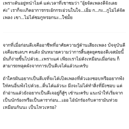
เพราะดันอยู่หน้าไมค์
แต่เวลาที่เขาชมว่า
“อุ๊ย
จัดเพลงดีจังเลย
ค่ะ”
เราก็จะเกิดอาการกระอักกระอ่วนในใจ...เอิ่ม
ก...กะ...กูไม่ได้จัด
เพลง
เขา...ไม่ได้ชมกูหรอกนะ...ใช่มั้ย
จากที่เมื่อก่อนดีเจคืออาชีพที่อาศัยความรู้ด้านเสียงเพลง ปัจจุบันดี
เจคือเซเลบฯ คนดัง มันหมายความว่าการสิ้นสุดยุคของดีเจสมัยนี้
มันก็ง่ายขึ้นไปด้วย...เพราะแค่ เพียงเราไม่ดังเหมือนเมื่อก่อน ก็
สามารถหลุดผังจากการเป็นดีเจได้แล้วนะครับ
ถ้าใครฝันอยากเป็นดีเจที่จะได้เปิดเพลงที่ตัวเองชอบหรืออยากฟัง
ให้คนอื่นฟังไปด้วย...ตื่นได้แล้วนะ
มึงจะไม่ได้ทำสิ่งที่มึงชอบ
แต่
ถ้าอ่านแล้วยังอยากเป็นดีเจอยู่ก็สู้ๆ
เข้านะครับ
แนะนำให้เริ่มจาก
เป็นนักร้องหรือเป็นดาราก่อน...เออ
ไอ้นักร้องกับดารามันห่วย
เหมือนกันนะ
เป็นไหวเหรอ?